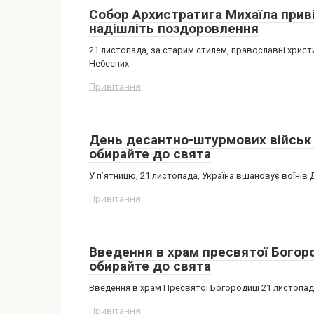
Собор Архистратига Михаїла приві
надішліть поздоровлення
21 листопада, за старим стилем, православні хрис
Небесних
Привітання
День десантно-штурмових військ 2
обирайте до свята
У п’ятницю, 21 листопада, Україна вшановує воїнів 
Привітання
Введення в храм пресвятої Богоро
обирайте до свята
Введення в храм Пресвятої Богородиці 21 листопад
Привітання