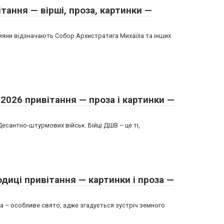
тання — вірші, проза, картинки —
тияни відзначають Собор Архистратига Михаїла та інших
026 привітання — проза і картинки —
Десантно-штурмових військ. Бійці ДШВ – це ті,
диці привітання — картинки і проза —
а – особливе свято, адже згадується зустріч земного