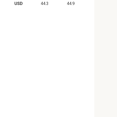
USD
44.3
44.9