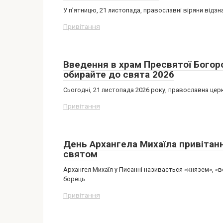
У п’ятницю, 21 листопада, православні віряни відз
Привітання
Введення в храм Пресвятої Богоро
обирайте до свята 2026
Сьогодні, 21 листопада 2026 року, православна цер
Привітання
День Архангела Михаїла привітанн
святом
Архангел Михаїл у Писанні називається «князем», «
борець
Привітання