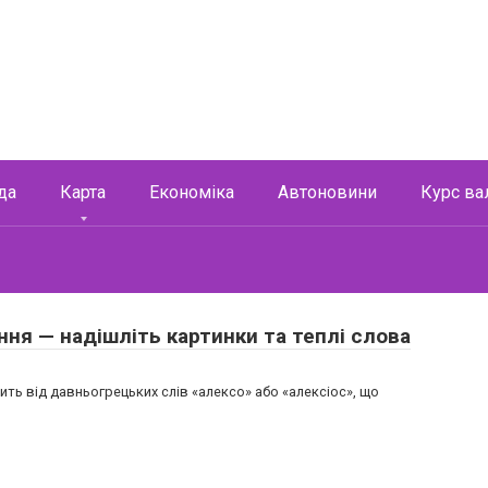
да
Карта
Економіка
Автоновини
Курс ва
ння — надішліть картинки та теплі слова
ить від давньогрецьких слів «алексо» або «алексіос», що