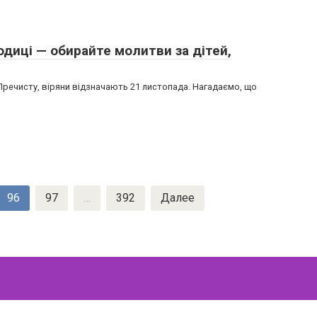
диці — обирайте молитви за дітей,
Пречисту, віряни відзначають 21 листопада. Нагадаємо, що
96
97
…
392
Далее