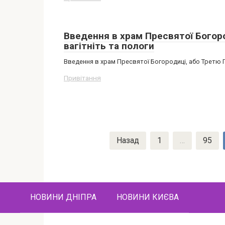
Введення в храм Пресвятої Богоро
вагітніть та пологи
Введення в храм Пресвятої Богородиці, або Третю 
Привітання
Пагинация
Назад
1
…
95
записей
НОВИНИ ДНІПРА
НОВИНИ КИЄВА