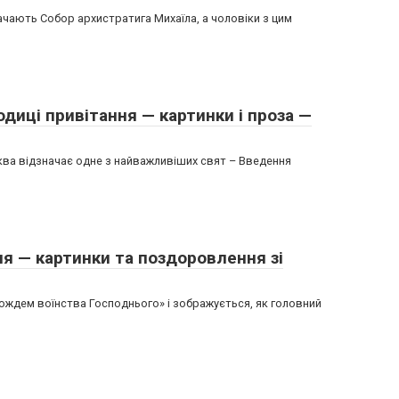
начають Собор архистратига Михаїла, а чоловіки з цим
диці привітання — картинки і проза —
ква відзначає одне з найважливіших свят – Введення
я — картинки та поздоровлення зі
вождем воїнства Господнього» і зображується, як головний