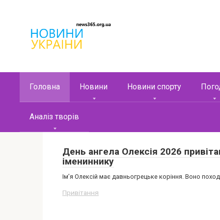
Перейти
к
контенту
Головна
Новини
Новини спорту
Пого
Аналіз творів
День ангела Олексія 2026 привіта
імениннику
Ім’я Олексій має давньогрецьке коріння. Воно поход
Привітання