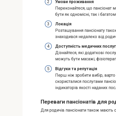
Умови проживання
Переконайтеся, що пансіонат 
бути як одномісні, так і багато
Локація
Розташування пансіонату тако
знаходився недалеко від родичі
Доступність медичних послуг
Дізнайтеся, які додаткові посл
можуть бути масажі, фізіотерап
Відгуки та репутація
Перш ніж зробити вибір, варто
скористалися послугами пансіо
індикаторів якості наданих пос
Переваги пансіонатів для ро
Для родичів пансіонати також мають с