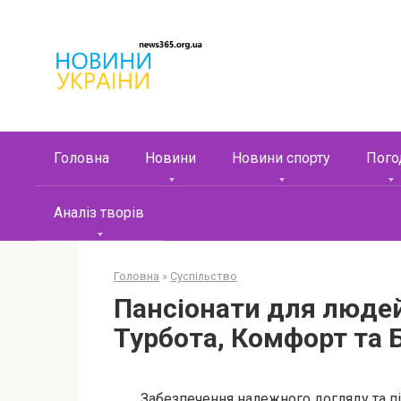
Перейти
к
контенту
Головна
Новини
Новини спорту
Пого
Аналіз творів
Головна
»
Суспільство
Пансіонати для людей 
Турбота, Комфорт та 
Забезпечення належного догляду та п