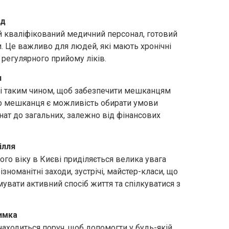
яд
й кваліфікований медичний персонал, готовий
и. Це важливо для людей, які мають хронічні
регулярного прийому ліків.
я
ні таким чином, щоб забезпечити мешканцям
о мешканця є можливість обирати умови
ат до загальних, залежно від фінансових
ілля
ого віку в Києві приділяється велика увага
ізноманітні заходи, зустрічі, майстер-класи, що
увати активний спосіб життя та спілкуватися з
имка
аходиться поруч, щоб допомогти у будь-якій