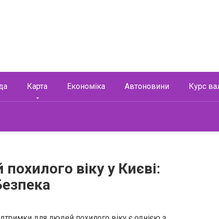
да
Карта
Економіка
Автоновини
Курс ва
похилого віку у Києві:
Безпека
ідтримки для людей похилого віку є однією з