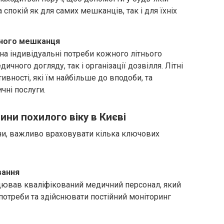
а спокій як для самих мешканців, так і для їхніх
жного мешканця
 на індивідуальні потреби кожного літнього
ичного догляду, так і організації дозвілля. Літні
вності, які їм найбільше до вподоби, та
чні послуги.
ини похилого віку в Києві
ни, важливо враховувати кілька ключових
вання
ацював кваліфікований медичний персонал, який
потреби та здійснювати постійний моніторинг