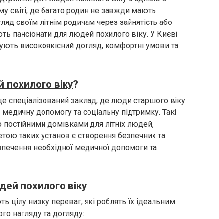
му світі, де багато родин не завжди мають
яд своїм літнім родичам через зайнятість або
ють пансіонати для людей похилого віку. У Києві
онують високоякісний догляд, комфортні умови та
 похилого віку
?
це спеціалізований заклад, де люди старшого віку
медичну допомогу та соціальну підтримку. Такі
 постійними домівками для літніх людей,
етою таких установ є створення безпечних та
зпечення необхідної медичної допомоги та
дей похилого віку
ь цілу низку переваг, які роблять їх ідеальним
ого нагляду та догляду: