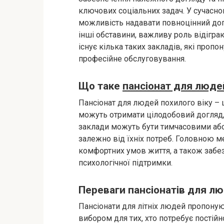
ключових соціальних задач. У сучасно
можливість надавати повноцінний догл
інші обставини, важливу роль відігра
існує кілька таких закладів, які проп
професійне обслуговування.
Що таке
пансіонат для людей
Пансіонат для людей похилого віку – 
можуть отримати цілодобовий догляд, 
заклади можуть бути тимчасовими або
залежно від їхніх потреб. Головною м
комфортних умов життя, а також забе
психологічної підтримки.
Переваги пансіонатів для лю
Пансіонати для літніх людей пропонуют
вибором для тих, хто потребує постійн