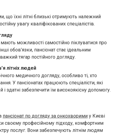
, що їхні літні близькі отримують належний
стійну увагу кваліфікованих спеціалістів.
гляду
не мають можливості самостійно піклуватися про
нші обов’язки, пансіонат стає ідеальним
 важкий тягар постійного догляду.
’я літніх людей
чного медичного догляду, особливо ті, хто
ння. У пансіонатах працюють спеціалісти, які
й і здатні забезпечити їм високоякісну допомогу.
та
пансіонат по догляду за онкохворими
у Києві
ки своєму професійному підходу, комфортним
тру послуг. Вони забезпечують літнім людям