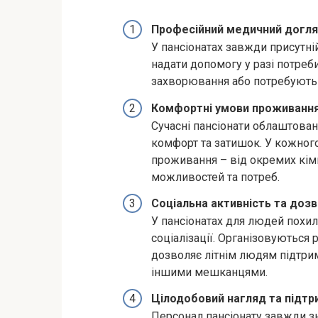
Професійний медичний догл
У пансіонатах завжди присутні
надати допомогу у разі потреб
захворювання або потребують 
Комфортні умови проживанн
Сучасні пансіонати облаштова
комфорт та затишок. У кожног
проживання – від окремих кімн
можливостей та потреб.
Соціальна активність та дозв
У пансіонатах для людей похил
соціалізації. Організовуються р
дозволяє літнім людям підтрим
іншими мешканцями.
Цілодобовий нагляд та підтр
Персонал пансіонату завжди зн