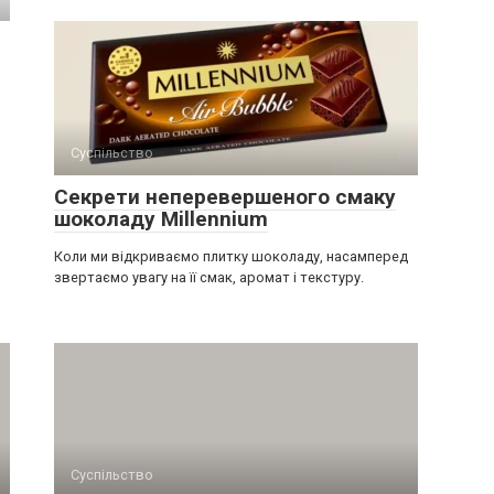
Суспільство
Секрети неперевершеного смаку
шоколаду Millennium
Коли ми відкриваємо плитку шоколаду, насамперед
звертаємо увагу на її смак, аромат і текстуру.
Суспільство