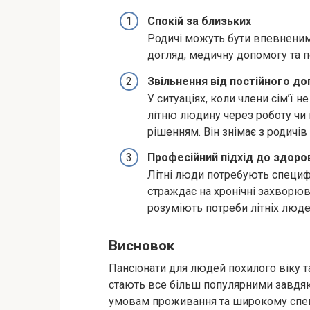
Спокій за близьких
Родичі можуть бути впевненими
догляд, медичну допомогу та по
Звільнення від постійного до
У ситуаціях, коли члени сім’ї 
літню людину через роботу чи і
рішенням. Він знімає з родичів
Професійний підхід до здоров
Літні люди потребують специфі
страждає на хронічні захворюва
розуміють потреби літніх люде
Висновок
Пансіонати для людей похилого віку 
стають все більш популярними завдя
умовам проживання та широкому спек