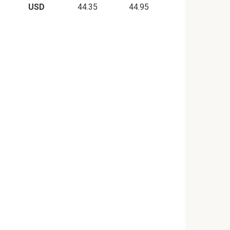
USD
44.35
44.95