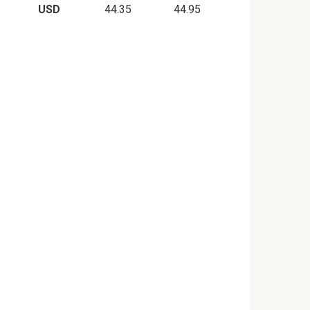
USD
44.35
44.95