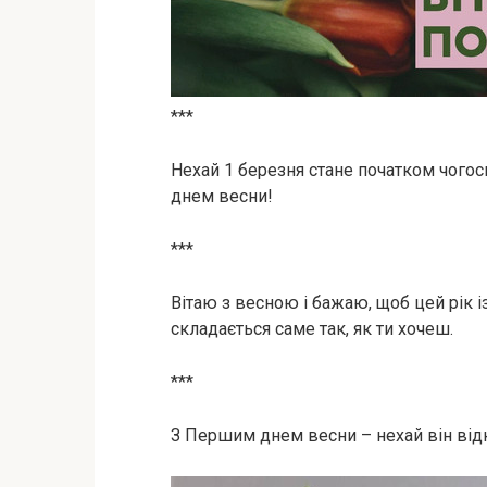
***
Нехай 1 березня стане початком чогос
днем весни!
***
Вітаю з весною і бажаю, щоб цей рік із
складається саме так, як ти хочеш.
***
З Першим днем весни – нехай він відк