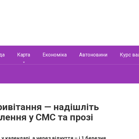
да
Карта
Економіка
Автоновини
Курс ва
ивітання — надішліть
лення у СМС та прозі
у календарі, а через відчуття – і 1 березня