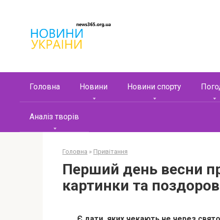
Перейти
к
контенту
Головна
Новини
Новини спорту
Пого
Аналіз творів
Головна
»
Привітання
Перший день весни пр
картинки та поздоров
Є дати, яких чекають не через свято 