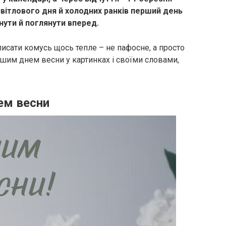
світлового дня й холодних ранків перший день
нути й поглянути вперед.
писати комусь щось тепле – не пафосне, а просто
шим днем весни у картинках і своїми словами,
ем весни