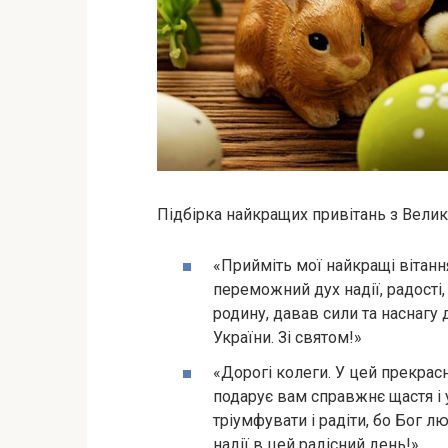
Підбірка найкращих привітань з Вели
«Прийміть мої найкращі вітан
переможний дух надії, радості
родину, давав сили та наснагу 
України. Зі святом!»
«Дорогі колеги. У цей прекрас
подарує вам справжнє щастя і
тріумфувати і радіти, бо Бог л
надії в цей радісний день!»