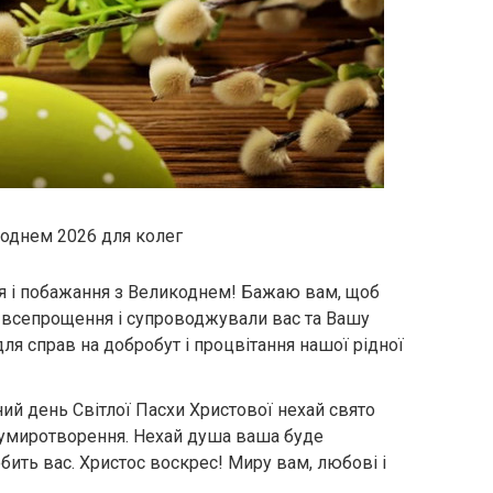
коднем 2026 для колег
ня і побажання з Великоднем! Бажаю вам, щоб
, всепрощення і супроводжували вас та Вашу
для справ на добробут і процвітання нашої рідної
ний день Світлої Пасхи Христової нехай свято
 умиротворення. Нехай душа ваша буде
юбить вас. Христос воскрес! Миру вам, любові і