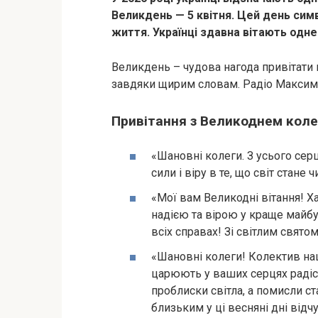
Великдень — 5 квітня. Цей день симво
життя. Українці здавна вітають одн
Великдень – чудова нагода привітати в
завдяки щирим словам. Радіо Максимум
Привітання з Великоднем коле
«Шановні колеги. З усього сер
сили і віру в те, що світ стане
«Мої вам Великодні вітання! Х
надією та вірою у краще майбут
всіх справах! Зі світлим свято
«Шановні колеги! Колектив наш
царюють у ваших серцях радіс
проблиски світла, а помисли 
близьким у ці весняні дні відч