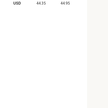
USD
44.35
44.95