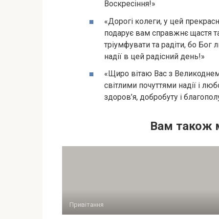
Воскресіння!»
«Дорогі колеги, у цей прекрас
подарує вам справжнє щастя т
тріумфувати та радіти, бо Бог 
надії в цей радісний день!»
«Щиро вітаю Вас з Великоднем
світлими почуттями надії і люб
здоров’я, добробуту і благопол
Вам також 
Привітання