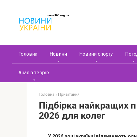
Перейти
к
контенту
Головна
Новини
Новини спорту
Пого
Аналіз творів
Головна
»
Привітання
Підбірка найкращих п
2026 для колег
У 2026 році українці відзначають од