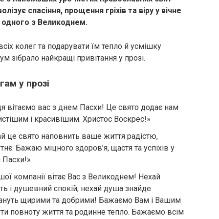
лізує спасіння, прощення гріхів та віру у вічне
е одного з Великоднем.
сіх колег та подарувати їм тепло й усмішку
 зібрало найкращі привітання у прозі.
гам у прозі
ця вітаємо вас з днем Пасхи! Це свято додає нам
 чистішим і красивішим. Христос Воскрес!»
ай це свято наповнить ваше життя радістю,
нє. Бажаю міцного здоров’я, щастя та успіхів у
м Пасхи!»
ої компанії вітає Вас з Великоднем! Нехай
ть і душевний спокій, нехай душа знайде
стануть щирими та добрими! Бажаємо Вам і Вашим
ути повноту життя та родинне тепло. Бажаємо всім