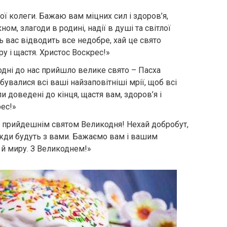
ої колеги. Бажаю вам міцних сил і здоров’я,
ном, злагоди в родині, надії в душі та світлої
ь вас відводить все недобре, хай це свято
ру і щастя. Христос Воскрес!»
годні до нас прийшло велике свято – Пасха
бувалися всі ваші найзаповітніші мрії, щоб всі
ли доведені до кінця, щастя вам, здоров’я і
ес!»
з прийдешнім святом Великодня! Нехай добробут,
авжди будуть з вами. Бажаємо вам і вашим
 й миру. З Великоднем!»