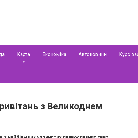
да
Карта
Економіка
Автоновини
Курс ва
ривітань з Великоднем
не з найбільших урочистих православних свят