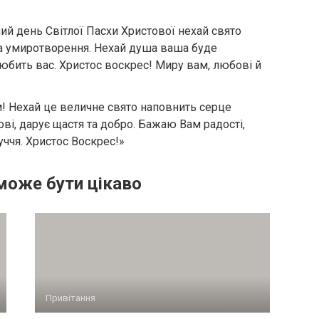
ний день Світлої Пасхи Христової нехай свято
а умиротворення. Нехай душа ваша буде
любить вас. Христос воскрес! Миру вам, любові й
! Нехай це величне свято наповнить серце
ові, дарує щастя та добро. Бажаю Вам радості,
уччя. Христос Воскрес!»
може бути цікаво
Привітання