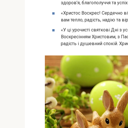
здоров’я, благополуччя та успі
«Христос Воскрес! Сердечно ві
вам тепло, радість, надію та ві
«У ці урочисті святкові Дні з у
Воскресінням Христовим, з Па
радість і душевний спокій. Хри