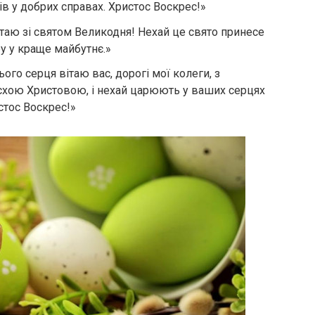
хів у добрих справах. Христос Воскрес!»
таю зі святом Великодня! Нехай це свято принесе
ру у краще майбутнє.»
сього серця вітаю вас, дорогі мої колеги, з
схою Христовою, і нехай царюють у ваших серцях
стос Воскрес!»