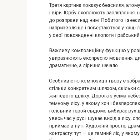
Третя картина показує безсилля, втому
і віри. Юрбу охоплюють засліплення, 
до розправи над ним. Побитого і зне
напризволяще і повертаються у хащі 
у свої повсякденні клопоти і рабський 
Важливу композиційну функцію у розго
увиразнюють експресію мовлення, дин
драматичне, а ліричне начало.
Особливістю композиції твору є зобра
стільки конкретним шляхом, скільки
життєвого шляху. Дорога з усіма небе
темному лісу, у якому хоч і безперспе
головний герой свідомо вибирає рух д
увесь час у русі: шукає вихід з лісу, с
приймає в путі. Художній простір др
контрасту: тут — це темний ліс, у якому 