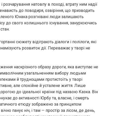
 і розчарування натовпу в поході, втрату ним надії
ненависть до поводиря, озвіріння, що призводить
силеного Юнака розгнівані люди залишають
лісу до свого колишнього існування, занурюючись
стан.
ртанні сюжету відіграють діалоги і полілоги, які
амізують розвиток дії. Переважає у творі не
ження наскрізного образу дороги, яка виступає не
 символічним узагальненням вибору людьми
зпеками й труднощами протистоїть у творі
ктивне, але спокійне й усталене життя. Лише
орогою до ідеальної країни під назвою Казка. Він
понукає до активності Юрбу та, власне, і смерть
аматичного етюду зображено за принципом
вічно панує ніч, і там — простір за лісом, де день,