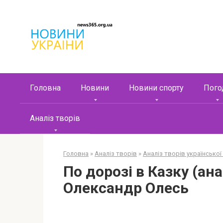
Перейти
к
контенту
Головна
Новини
Новини спорту
Пого
Аналіз творів
Головна
»
Аналіз творів
»
Аналіз творів української
По дорозі в Казку (ана
Олександр Олесь