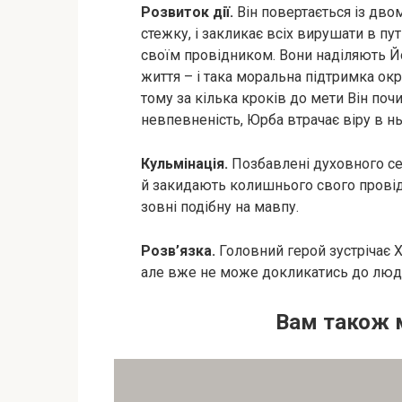
Розвиток дії.
Він повертається із дво
стежку, і закликає всіх вирушати в пу
своїм провідником. Вони наділяють 
життя – і така моральна підтримка о
тому за кілька кроків до мети Він по
невпевненість, Юрба втрачає віру в ньо
Кульмінація.
Позбавлені духовного с
й закидають колишнього свого провідн
зовні подібну на мавпу.
Розв’язка.
Головний герой зустрічає Х
але вже не може докликатись до людей
Вам також 