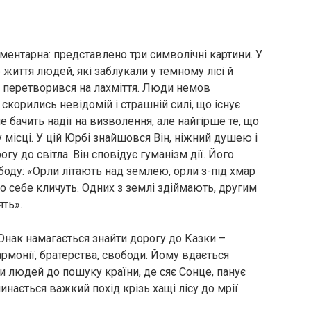
ентарна: представлено три символічні картини. У
життя людей, які заблукали у темному лісі й
х перетворився на лахміття. Люди немов
корились невідомій і страшній силі, що існує
 бачить надії на визволення, але найгірше те, що
у місці. У цій Юрбі знайшовся Він, ніжний душею і
гу до світла. Він сповідує гуманізм дії. Його
боду: «Орли літають над землею, орли з-під хмар
до себе кличуть. Одних з землі здіймають, другим
ять».
Юнак намагається знайти дорогу до Казки –
армонії, братерства, свободи. Йому вдається
 людей до пошуку країни, де сяє Сонце, панує
чинається важкий похід крізь хащі лісу до мрії.