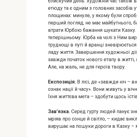
блискучий день. Художній час також 
етюду та є одним з головних засобів у
площинах: минуле, у якому були спроби
перший погляд, не має майбутнього, б
втрати Юрбою бажання шукати Казку. 
теперішньому. Юрба на чолі з Ним вир
труднощі в путі й вранці зневірюється
ладу життя. Завершення художньої дії
завжди початок нового етапу в житті,
Але, на жаль, не для героїв твору.
Експозиція.
В лісі, де «завжди ніч – 
ознак нації й часу». Вони живуть у ві
Їхня життєва мета – здобути щось їсті
Зав’язка.
Серед гурту людей панує зне
мріяв про сонце й світло, – кидає ви
вирушає на пошуки дороги в Казку – м