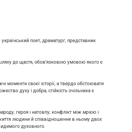
– український поет, драматург, представник
ляху до щастя, обов’язковою умовою якого є
жчі моменти своєї історії, а твердо обстоювати
ржество духу і добра, стійкість очільника є
роду, героя і натовпу; конфлікт між мрією і
с життя людини й співвідношення в ньому двох
видимого духовного.