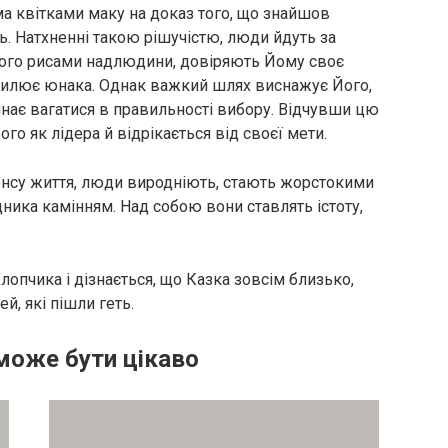
ма квітками маку на доказ того, що знайшов
ть. Натхненні такою рішучістю, люди йдуть за
Його рисами надлюдини, довіряють Йому своє
крилює юнака. Однак важкий шлях виснажує Його,
чинає вагатися в правильності вибору. Відчувши цю
го як лідера й відрікається від своєї мети.
енсу життя, люди виродніють, стають жорстокими
ика камінням. Над собою вони ставлять істоту,
лопчика і дізнається, що Казка зовсім близько,
, які пішли геть.
може бути цікаво