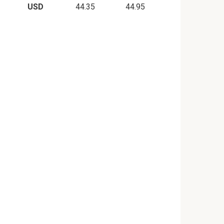
USD
44.35
44.95