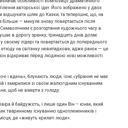
визначає особливості композиції драматичного
тілення авторської ідеї. Його зображено у двох
 відшукати шлях до Казки, та теперішнє, що, на
а більше — минуле знову повертається після
Символічним є розгортання художнього часу в
ушає в дорогу зранку, тринадцять днів долає
 у своєму лідері та повертається до попереднього
 етюду на світанку невипадкове, адже ранок — це
 він відкриває перед людиною нові можливості.
вночі і вдень», блукають люди, їхнє «убрання не має
чній і змирилися зі своїм жалюгідним існуванням.
вне, щоб не вмерти з голоду.
віра й байдужість, і лише один Він – юнак, який
клик тваринному існуванню одноплемінників і
ісця, де «живуть крилаті люде».