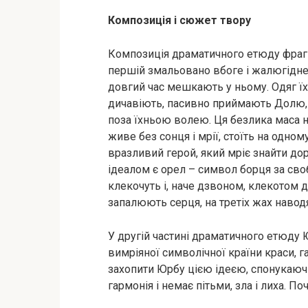
Композиція і сюжет твору
Композиція драматичного етюду фрагм
першій змальовано вбоге і жалюгідне 
довгий час мешкають у ньому. Одяг ї
дичавіють, пасивно приймають Долю, с
поза їхньою волею. Ця безлика маса не
живе без сонця і мрії, стоїть на одном
вразливий герой, який мріє знайти доро
ідеалом є орел – символ борця за сво
клекочуть і, наче дзвоном, клекотом 
запалюють серця, на третіх жах навод
У другій частині драматичного етюду 
вимріяної символічної країни краси, г
захопити Юрбу цією ідеєю, спонукаючи
гармонія і немає пітьми, зла і лиха. По