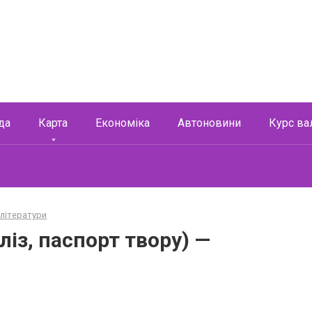
да
Карта
Економіка
Автоновини
Курс ва
 літератури
ліз, паспорт твору) —