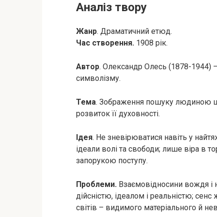
Аналіз твору
Жанр
. Драматичний етюд.
Час створення.
1908 рік.
Автор
. Олександр Олесь (1878-1944) 
символізму.
Тема
. Зображення пошуку людиною ш
розвиток її духовності.
Ідея
. Не зневірюватися навіть у найтя
ідеали волі та свободи; лише віра в то
запорукою поступу.
Проблеми.
Взаємовідносини вождя і на
дійсністю, ідеалом і реальністю; сен
світів – видимого матеріального й не