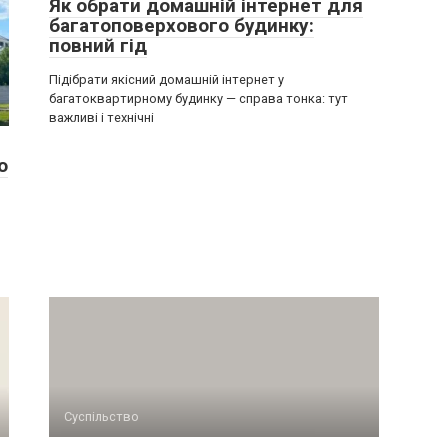
Як обрати домашній інтернет для
багатоповерхового будинку:
повний гід
Підібрати якісний домашній інтернет у
багатоквартирному будинку — справа тонка: тут
важливі і технічні
ю
Суспільство