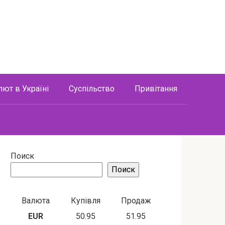
лют в Україні
Суспільство
Привітання
Поиск
Поиск
Валюта
Купівля
Продаж
EUR
50.95
51.95