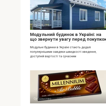
Суспільство
Модульний будинок в Україні: на
що звернути увагу перед покупко
Модульні будинки в Україні стають дедалі
популярнішими завдяки швидкості зведення,
доступній вартості та сучасним
Суспільство