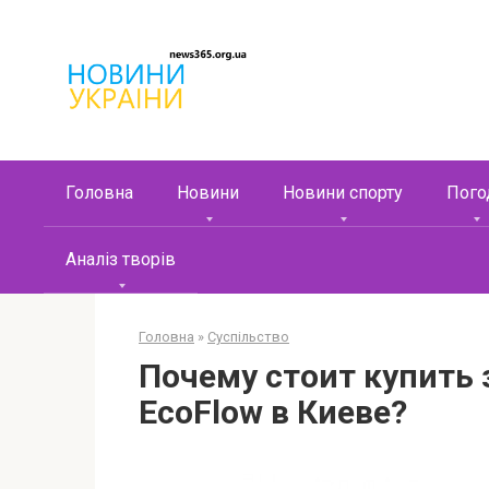
Перейти
к
контенту
Головна
Новини
Новини спорту
Пого
Аналіз творів
Головна
»
Суспільство
Почему стоит купить
EcoFlow в Киеве?