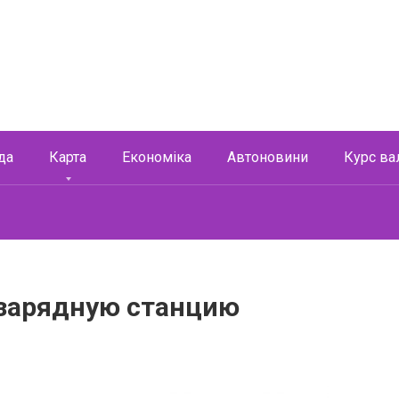
да
Карта
Економіка
Автоновини
Курс ва
 зарядную станцию