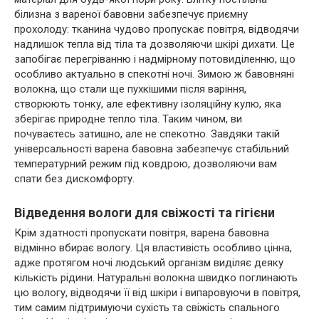
білизна з вареної бавовни забезпечує приємну
прохолоду: тканина чудово пропускає повітря, відводячи
надлишок тепла від тіла та дозволяючи шкірі дихати. Це
запобігає перегріванню і надмірному потовиділенню, що
особливо актуально в спекотні ночі. Зимою ж бавовняні
волокна, що стали ще пухкішими після варіння,
створюють тонку, але ефективну ізоляційну кулю, яка
зберігає природне тепло тіла. Таким чином, ви
почуваєтесь затишно, але не спекотно. Завдяки такій
універсальності варена бавовна забезпечує стабільний
температурний режим під ковдрою, дозволяючи вам
спати без дискомфорту.
Відведення вологи для свіжості та гігієни
Крім здатності пропускати повітря, варена бавовна
відмінно вбирає вологу. Ця властивість особливо цінна,
адже протягом ночі людський організм виділяє деяку
кількість рідини. Натуральні волокна швидко поглинають
цю вологу, відводячи її від шкіри і випаровуючи в повітря,
тим самим підтримуючи сухість та свіжість спального