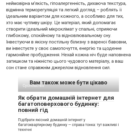
неймовірна м’якість, гіпоалергенність, дихаюча текстура,
відмінна терморегуляція та легкий догляд – роблять її
ідеальним варіантом для кожного, а особливо для тих,
хто має чутливу шкіру. Це матеріал, який допомагає
створити ідеальний мікроклімат у спальні, сприяючи
глибокому, спокійному та відновлювальному сну.
Інвестуючи в якісну постільну білизну з вареної бавовни,
ви інвестуєте у своє самопочуття, енергію та щоденне
гармонійне пробудження. Нехай кожна ніч буде наповнена
затишком та ніжністю цього чудового матеріалу, а ваш
сон стане справжнім джерелом відновлення сил.
Вам також може бути цікаво
Суспільство
Як обрати домашній інтернет для
багатоповерхового будинку:
повний гід
Підібрати якісний домашній інтернет у
багатоквартирному будинку — справа тонка: тут важливі і
технічні