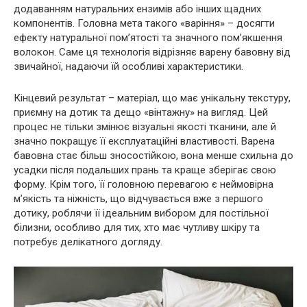
додаванням натуральних ензимів або інших щадних
компонентів. Головна мета такого «варіння» – досягти
ефекту натуральної пом’ятості та значного пом’якшення
волокон. Саме ця технологія відрізняє варену бавовну від
звичайної, надаючи їй особливі характеристики.
Кінцевий результат – матеріал, що має унікальну текстуру,
приємну на дотик та дещо «вінтажну» на вигляд. Цей
процес не тільки змінює візуальні якості тканини, але й
значно покращує її експлуатаційні властивості. Варена
бавовна стає більш зносостійкою, вона менше схильна до
усадки після подальших прань та краще зберігає свою
форму. Крім того, її головною перевагою є неймовірна
м’якість та ніжність, що відчувається вже з першого
дотику, роблячи її ідеальним вибором для постільної
білизни, особливо для тих, хто має чутливу шкіру та
потребує делікатного догляду.