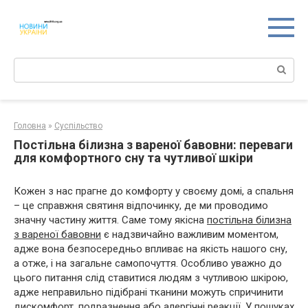
Перейти
к
контенту
Поиск:
Головна
»
Суспільство
Постільна білизна з вареної бавовни: переваги
для комфортного сну та чутливої шкіри
Кожен з нас прагне до комфорту у своєму домі, а спальня
– це справжня святиня відпочинку, де ми проводимо
значну частину життя. Саме тому якісна
постільна білизна
з вареної бавовни
є надзвичайно важливим моментом,
адже вона безпосередньо впливає на якість нашого сну,
а отже, і на загальне самопочуття. Особливо уважно до
цього питання слід ставитися людям з чутливою шкірою,
адже неправильно підібрані тканини можуть спричинити
дискомфорт, подразнення або алергічні реакції. У пошуках