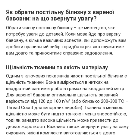
Як обрати постільну білизну з вареної
бавовни: на що звернути увагу?
Обрати якісну постільну білизну – це мистецтво, яке
потребує уваги до деталей. Коли мова йде про варену
бавовну, є кілька важливих аспектів, які допоможуть вам
зробити правильний вибір і придбати річ, яка служитиме
вам довго та приноситиме справжнє задоволення.
Щільність тканини та якість матеріалу
Одним з ключових показників якості постільної білизни є
щільність тканини. Вона вимірюється в нитках на
квадратний сантиметр або в грамах на квадратний метр.
Для вареної бавовни оптимальна щільність зазвичай
варіюється від 120 до 160 г/м² (або близько 200-300 TC –
Thread Count для імпортних виробів). Тканина з меншою
щільністю може бути надто тонкою і менш зносостійкою,
тоді як занадто висока щільність може призвести до
деякої жорсткості. Важливо також звернути увагу на саму
сировину: якісні комплекти виготовляються з довго