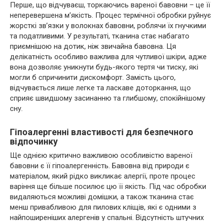
Перше, що відчуваєш, торкаючись вареної бавовни – це її
неперевершена м’якість. Процес термічної обробки руйнує
жорсткі зв’язки у волокнах бавовни, роблячи їх гнучкими
та податливими. У результаті, тканина стає набагато
приємнішою на дотик, ніж звичайна бавовна. Ця
делікатність особливо важлива для чутливої шкіри, адже
вона дозволяє уникнути будь-якого тертя чи тиску, які
могли б спричинити дискомфорт. Замість цього,
відчувається лише легке та ласкаве доторкання, що
сприяє швидшому засинанню та глибшому, спокійнішому
сну.
Гіпоалергенні властивості для безпечного
відпочинку
Ще однією критично важливою особливістю вареної
бавовни є її гіпоалергенність. Бавовна від природи є
матеріалом, який рідко викликає алергії, проте процес
варіння ще більше посилює цю її якість. Під час обробки
видаляються можливі домішки, а також тканина стає
менш привабливою для пилових кліщів, які є одними з
найпоширеніших алергенів у спальні. Відсутність штучних