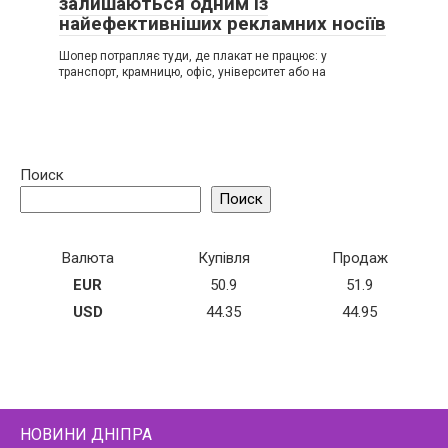
залишаються одним із
найефективніших рекламних носіїв
Шопер потрапляє туди, де плакат не працює: у
транспорт, крамницю, офіс, університет або на
Поиск
Поиск
Валюта
Купівля
Продаж
EUR
50.9
51.9
USD
44.35
44.95
НОВИНИ ДНІПРА