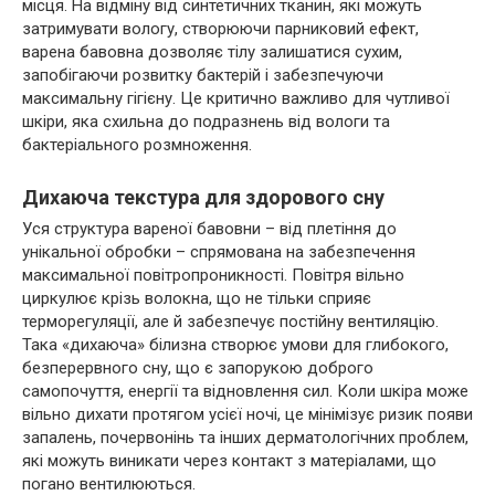
місця. На відміну від синтетичних тканин, які можуть
затримувати вологу, створюючи парниковий ефект,
варена бавовна дозволяє тілу залишатися сухим,
запобігаючи розвитку бактерій і забезпечуючи
максимальну гігієну. Це критично важливо для чутливої
шкіри, яка схильна до подразнень від вологи та
бактеріального розмноження.
Дихаюча текстура для здорового сну
Уся структура вареної бавовни – від плетіння до
унікальної обробки – спрямована на забезпечення
максимальної повітропроникності. Повітря вільно
циркулює крізь волокна, що не тільки сприяє
терморегуляції, але й забезпечує постійну вентиляцію.
Така «дихаюча» білизна створює умови для глибокого,
безперервного сну, що є запорукою доброго
самопочуття, енергії та відновлення сил. Коли шкіра може
вільно дихати протягом усієї ночі, це мінімізує ризик появи
запалень, почервонінь та інших дерматологічних проблем,
які можуть виникати через контакт з матеріалами, що
погано вентилюються.