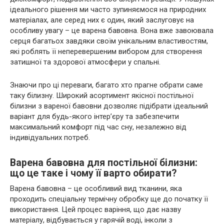
ідеального рішення ми часто зупиняємося на природних
матеріалах, але серед них є один, який заслуговує на
особливу увагу – це варена бавовна. Вона вже завоювала
серця багатьох завдяки своїм унікальним властивостям,
які роблять її неперевершеним вибором для створення
затишної та здорової атмосфери у спальні.
Знаючи про ці переваги, багато хто прагне обрати саме
таку білизну. Широкий асортимент якісної постільної
білизни з вареної бавовни дозволяє підібрати ідеальний
варіант для будь-якого інтер’єру та забезпечити
максимальний комфорт під час сну, незалежно від
індивідуальних потреб.
Варена бавовна для постільної білизни:
що це таке і чому її варто обирати?
Варена бавовна – це особливий вид тканини, яка
проходить спеціальну термічну обробку ще до початку її
використання. Цей процес варіння, що дає назву
матеріалу, відбувається у гарячій воді, інколи з