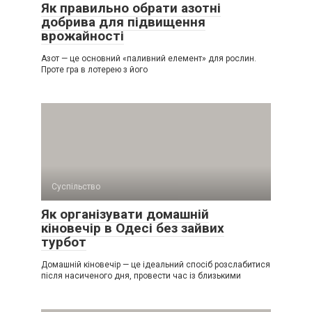
Як правильно обрати азотні
добрива для підвищення
врожайності
Азот — це основний «паливний елемент» для рослин.
Проте гра в лотерею з його
Суспільство
Як організувати домашній
кіновечір в Одесі без зайвих
турбот
Домашній кіновечір — це ідеальний спосіб розслабитися
після насиченого дня, провести час із близькими