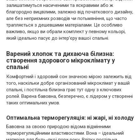
залишатимуться насиченими та яскравими або ж
благородно вицвілими, залежно від початкового дизайну,
але без неприємних розводів чи потьмяніння, що часто
трапляється з дешевшими матеріалами. Це особливо
важливо, якщо ви обрали комплект у певному кольорі,
який ідеально пасує до інтер’єру вашої спальні.
Варений хлопок та дихаюча білизна:
створення здорового мікроклімату у
спальні
Комфортний і здоровий сон значною мірою залежить від
того, наскільки добре організований мікроклімат у вашій
спальні, і постільна білизна грає тут одну з ключових
ролей. Варена бавовна, безперечно, є лідером у створенні
таких оптимальних умов.
Оптимальна терморегуляція: ні жарі, ні холоду
Бавовна за своєю природою відома відмінними
терморегуляційними властивостями. Вона – ідеальний
матеріал для будь-якої пори року. Влітку постільна