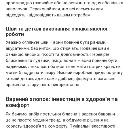
простирадло (звичайне або на резинці) та одну або кілька
наволочок. Переконайтеся, що всі елементи вам
підходять і відповідають вашим потребам.
Шви та деталі виконання: ознака якісної
роботи
Уважно огляньте шви – вони повинні бути рівними,
акуратними, без ниток, що стирчать. Подвійні шви є
ознакою високої якості та довговічності. Перевірте
блискавки та ґудзики, якщо вони є – вони повинні бути
надійними, легко застібатися та не мати гострих країв, які
могли б подряпати шкіру. Якісний виробник приділяє увагу
кожній деталі, адже саме дрібниці формують загальне
враження та зручність використання.
Варений хлопок: інвестиція в здоров’я та
комфорт
Як бачимо, вибір постільної білизни з вареної бавовни –
це не просто модний тренд, а обдумане рішення на
користь здоров’я та комфорту. Її унікальні властивості –