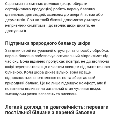
барвників та хімічних домішок (якщо обирати
сертифіковану продукцію) робить варену бавовну
ідеальною для людей, схильних до алергій, астми або
дерматитів. Сон на такій білизні допомагає уникнути
неприємних симптомів і дозволяє шкірі дихати, не
дратуючи її.
Підтримка природного балансу шкіри
Завдяки своїй натуральній структурі та способу обробки,
варена бавовна забезпечує оптимальний мікроклімат під
час сну. Вона відмінно пропускає повітря, не дозволяючи
шкірі перегріватися, що є частим явищем під синтетичною
білизною. Коли шкіра дихає вільно, вона краще
відновлюється вночі, менше потіє та зберігає свій
природний баланс. Це не лише підвищує комфорт, але й
позитивно впливає на загальний стан чутливої шкіри,
зменшуючи ризик запалень та висипань.
Легкий догляд та довговічність: переваги
постільної білизни з вареної бавовни