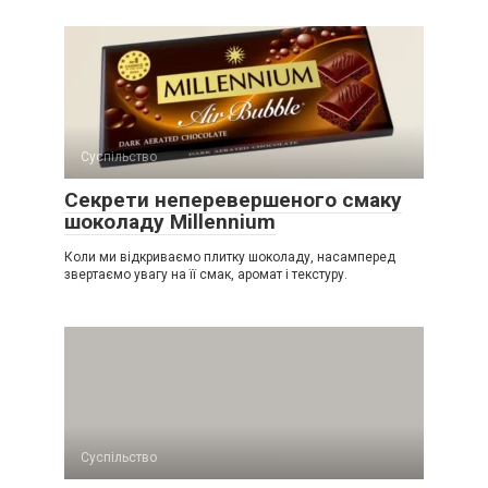
Суспільство
Секрети неперевершеного смаку
шоколаду Millennium
Коли ми відкриваємо плитку шоколаду, насамперед
звертаємо увагу на її смак, аромат і текстуру.
Суспільство