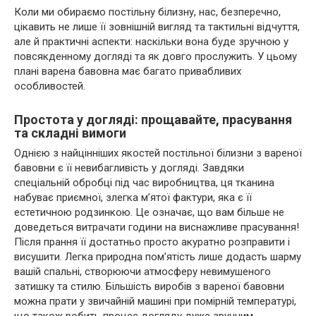
Коли ми обираємо постільну білизну, нас, безперечно,
цікавить не лише її зовнішній вигляд та тактильні відчуття,
але й практичні аспекти: наскільки вона буде зручною у
повсякденному догляді та як довго прослужить. У цьому
плані варена бавовна має багато привабливих
особливостей.
Простота у догляді: прощавайте, прасування
та складні вимоги
Однією з найцінніших якостей постільної білизни з вареної
бавовни є її невибагливість у догляді. Завдяки
спеціальній обробці під час виробництва, ця тканина
набуває приємної, злегка м’ятої фактури, яка є її
естетичною родзинкою. Це означає, що вам більше не
доведеться витрачати години на виснажливе прасування!
Після прання її достатньо просто акуратно розправити і
висушити. Легка природна пом’ятість лише додасть шарму
вашій спальні, створюючи атмосферу невимушеного
затишку та стилю. Більшість виробів з вареної бавовни
можна прати у звичайній машині при помірній температурі,
що також робить процес догляду дуже зручним.