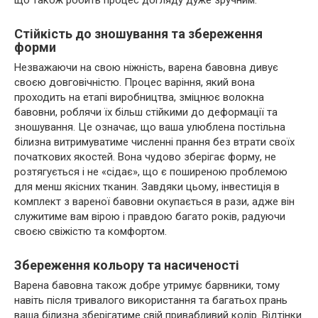
Стійкість до зношування та збереження
форми
Незважаючи на свою ніжність, варена бавовна дивує
своєю довговічністю. Процес варіння, який вона
проходить на етапі виробництва, зміцнює волокна
бавовни, роблячи їх більш стійкими до деформації та
зношування. Це означає, що ваша улюблена постільна
білизна витримуватиме численні прання без втрати своїх
початкових якостей. Вона чудово зберігає форму, не
розтягується і не «сідає», що є поширеною проблемою
для менш якісних тканин. Завдяки цьому, інвестиція в
комплект з вареної бавовни окупається в рази, адже він
служитиме вам вірою і правдою багато років, радуючи
своєю свіжістю та комфортом.
Збереження кольору та насиченості
Варена бавовна також добре утримує барвники, тому
навіть після тривалого використання та багатьох прань
ваша білизна зберігатиме свій привабливий колір. Відтінки