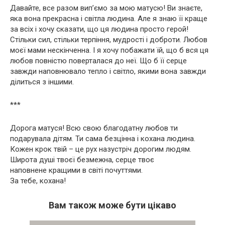
Давайте, все разом вип’ємо за мою матусю! Ви знаєте,
яка вона прекрасна і світла людина. Але я знаю її краще
за всіх і хочу сказати, що ця людина просто герой!
Стільки сил, стільки терпіння, мудрості і доброти. Любов
моєї мами нескінченна. І я хочу побажати їй, що б вся ця
любов повністю поверталася до неї. Що б її серце
завжди наповнювало тепло і світло, якими вона завжди
ділиться з іншими.
***
Дорога матуся! Всю свою благодатну любов ти
подарувала дітям. Ти сама безцінна і кохана людина.
Кожен крок твій – це рух назустріч дорогим людям.
Широта душі твоєї безмежна, серце твоє
наповнене кращими в світі почуттями.
За тебе, кохана!
Вам також може бути цікаво