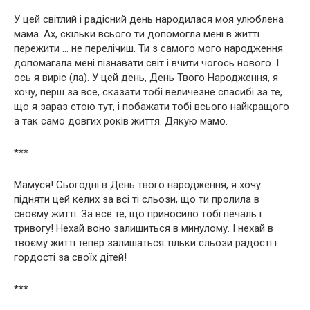
У цей світлий і радісний день народилася моя улюблена
мама. Ах, скільки всього ти допомогла мені в житті
пережити … не перелічиш. Ти з самого мого народження
допомагала мені пізнавати світ і вчити чогось нового. І
ось я виріс (ла). У цей день, День Твого Народження, я
хочу, перш за все, сказати тобі величезне спасибі за те,
що я зараз стою тут, і побажати тобі всього найкращого
а так само довгих років життя. Дякую мамо.
***
Мамуся! Сьогодні в День твого народження, я хочу
підняти цей келих за всі ті сльози, що ти пролила в
своєму житті. За все те, що приносило тобі печаль і
тривогу! Нехай воно залишиться в минулому. І нехай в
твоєму житті тепер залишаться тільки сльози радості і
гордості за своїх дітей!
***