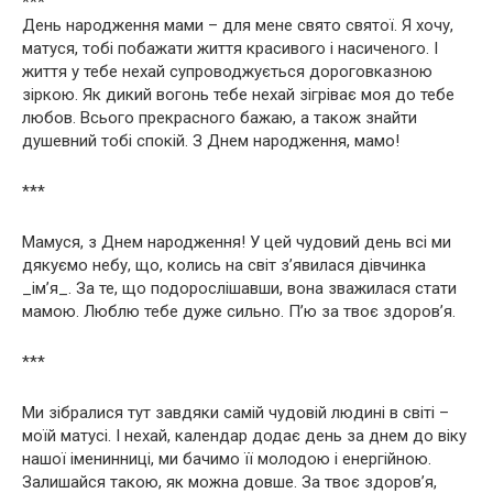
***
День народження мами – для мене свято святої. Я хочу,
матуся, тобі побажати життя красивого і насиченого. І
життя у тебе нехай супроводжується дороговказною
зіркою. Як дикий вогонь тебе нехай зігріває моя до тебе
любов. Всього прекрасного бажаю, а також знайти
душевний тобі спокій. З Днем народження, мамо!
***
Мамуся, з Днем народження! У цей чудовий день всі ми
дякуємо небу, що, колись на світ з’явилася дівчинка
_ім’я_. За те, що подорослішавши, вона зважилася стати
мамою. Люблю тебе дуже сильно. П’ю за твоє здоров’я.
***
Ми зібралися тут завдяки самій чудовій людині в світі –
моїй матусі. І нехай, календар додає день за днем до віку
нашої іменинниці, ми бачимо її молодою і енергійною.
Залишайся такою, як можна довше. За твоє здоров’я,