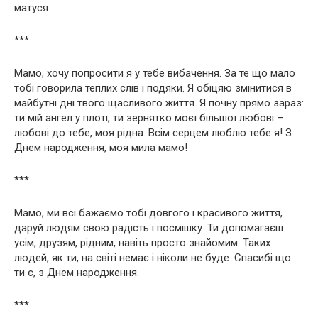
матуся.
***
Мамо, хочу попросити я у тебе вибачення. За те що мало
тобі говорила теплих слів і подяки. Я обіцяю змінитися в
майбутні дні твого щасливого життя. Я почну прямо зараз:
ти мій ангел у плоті, ти зернятко моєї більшої любові –
любові до тебе, моя рідна. Всім серцем люблю тебе я! З
Днем народження, моя мила мамо!
***
Мамо, ми всі бажаємо тобі довгого і красивого життя,
даруй людям свою радість і посмішку. Ти допомагаєш
усім, друзям, рідним, навіть просто знайомим. Таких
людей, як ти, на світі немає і ніколи не буде. Спасибі що
ти є, з Днем народження.
***