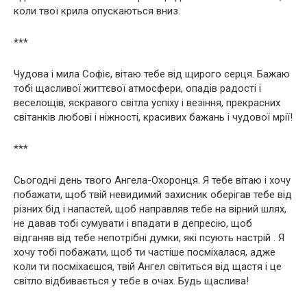
коли твої крила опускаються вниз.
***
Чудова і мила Софіє, вітаю тебе від щирого серця. Бажаю
тобі щасливої життєвої атмосфери, опадів радості і
веселощів, яскравого світла успіху і везіння, прекрасних
світанків любові і ніжності, красивих бажань і чудової мрії!
***
Сьогодні день твого Ангела-Охоронця. Я тебе вітаю і хочу
побажати, щоб твій невидимий захисник оберігав тебе від
різних бід і напастей, щоб направляв тебе на вірний шлях,
не давав тобі сумувати і впадати в депресію, щоб
відганяв від тебе непотрібні думки, які псують настрій . Я
хочу тобі побажати, щоб ти частіше посміхалася, адже
коли ти посміхаєшся, твій Ангел світиться від щастя і це
світло відбивається у тебе в очах. Будь щаслива!