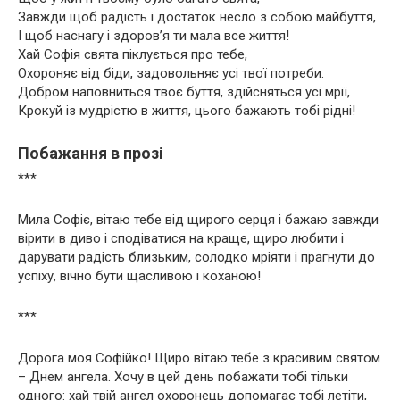
Завжди щоб радість і достаток несло з собою майбуття,
І щоб наснагу і здоров’я ти мала все життя!
Хай Софія свята піклується про тебе,
Охороняє від біди, задовольняє усі твої потреби.
Добром наповниться твоє буття, здійсняться усі мрії,
Крокуй із мудрістю в життя, цього бажають тобі рідні!
Побажання в прозі
***
Мила Софіє, вітаю тебе від щирого серця і бажаю завжди
вірити в диво і сподіватися на краще, щиро любити і
дарувати радість близьким, солодко мріяти і прагнути до
успіху, вічно бути щасливою і коханою!
***
Дорога моя Софійко! Щиро вітаю тебе з красивим святом
– Днем ангела. Хочу в цей день побажати тобі тільки
одного: хай твій ангел охоронець допомагає тобі летіти,