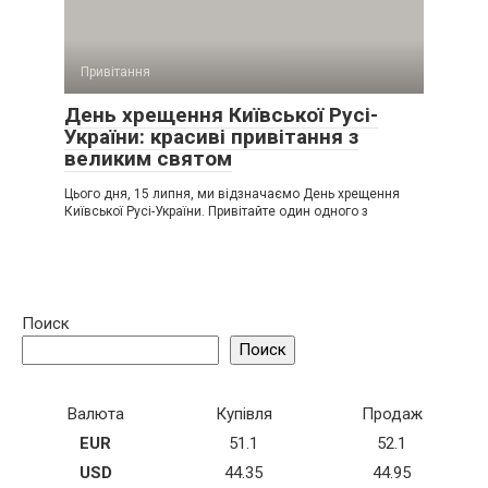
Привітання
День хрещення Київської Русі-
України: красиві привітання з
великим святом
Цього дня, 15 липня, ми відзначаємо День хрещення
Київської Русі-України. Привітайте один одного з
Поиск
Поиск
Валюта
Купівля
Продаж
EUR
51.1
52.1
USD
44.35
44.95