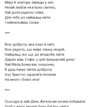
Миру й злагоди завжди у хаті.
Нехай любов незгасно світить,
Хай доля радісно співа,
Для тебе усі найкращі квіти
І найласкавіші слова.
***
Всю доброту, яка існує в світі,
Всю радість, що живе серед людей,
Найкращі, всі, що до вподоби, квіти
Дарую вам, Софіє, у цей прекрасний день!
Хай Матір Божа вас охороняє,
В душі панує світла доброта,
Ісус Христос здоров’я посилає
На многії і благії літа!
***
Сьогодні в твій День Ангела ми хочем побажати:
Щоб у житті твоєму було багато свята,