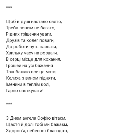
***
Щоб в душі настало свято,
Треба зовсім не багато,
Рідних трішечки уваги,
Друзів та колег поваги,
До роботи чуть наснаги,
Хвильку часу на розваги,
В серці місце для кохання,
Грошей на усі бажання.
Тож бажаю все це мати,
Келиха з вином підняти,
Іменини в теплім колі,
Гарно святкувати!
***
З Днем ангела Софію вітаєм,
Щастя й долі тобі ми бажаєм,
Здоров’я, небесної благодаті,