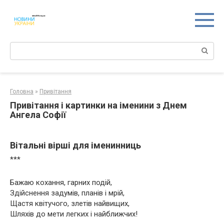
Перейти
к
контенту
Поиск:
Головна
»
Привітання
Привітання і картинки на іменини з Днем
Ангела Софії
Вітальні вірші для іменинниць
***
Бажаю кохання, гарних подій,
Здійснення задумів, планів і мрій,
Щастя квітучого, злетів найвищих,
Шляхів до мети легких і найближчих!