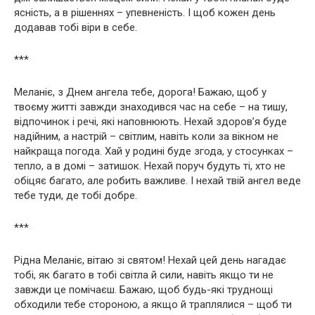
ясність, а в рішеннях – упевненість. І щоб кожен день
додавав тобі віри в себе.
***
Меланіє, з Днем ангела тебе, дорога! Бажаю, щоб у
твоєму житті завжди знаходився час на себе – на тишу,
відпочинок і речі, які наповнюють. Нехай здоров’я буде
надійним, а настрій – світлим, навіть коли за вікном не
найкраща погода. Хай у родині буде згода, у стосунках –
тепло, а в домі – затишок. Нехай поруч будуть ті, хто не
обіцяє багато, але робить важливе. І нехай твій ангел веде
тебе туди, де тобі добре.
***
Рідна Меланіє, вітаю зі святом! Нехай цей день нагадає
тобі, як багато в тобі світла й сили, навіть якщо ти не
завжди це помічаєш. Бажаю, щоб будь-які труднощі
обходили тебе стороною, а якщо й траплялися – щоб ти