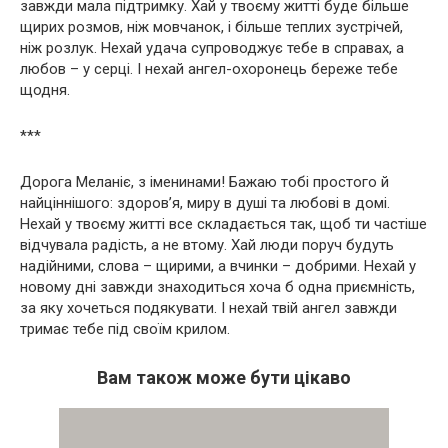
завжди мала підтримку. Хай у твоєму житті буде більше
щирих розмов, ніж мовчанок, і більше теплих зустрічей,
ніж розлук. Нехай удача супроводжує тебе в справах, а
любов – у серці. І нехай ангел-охоронець береже тебе
щодня.
***
Дорога Меланіє, з іменинами! Бажаю тобі простого й
найціннішого: здоров’я, миру в душі та любові в домі.
Нехай у твоєму житті все складається так, щоб ти частіше
відчувала радість, а не втому. Хай люди поруч будуть
надійними, слова – щирими, а вчинки – добрими. Нехай у
новому дні завжди знаходиться хоча б одна приємність,
за яку хочеться подякувати. І нехай твій ангел завжди
тримає тебе під своїм крилом.
Вам також може бути цікаво