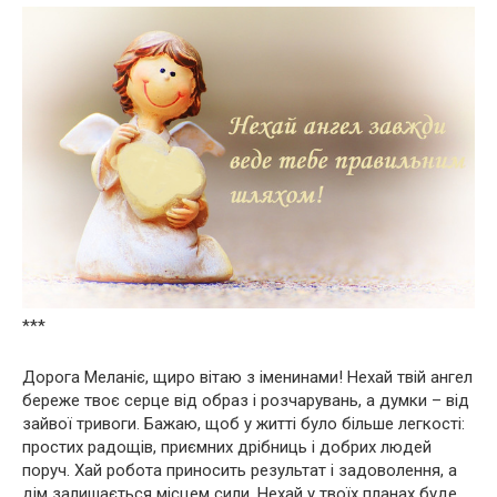
***
Дорога Меланіє, щиро вітаю з іменинами! Нехай твій ангел
береже твоє серце від образ і розчарувань, а думки – від
зайвої тривоги. Бажаю, щоб у житті було більше легкості:
простих радощів, приємних дрібниць і добрих людей
поруч. Хай робота приносить результат і задоволення, а
дім залишається місцем сили. Нехай у твоїх планах буде