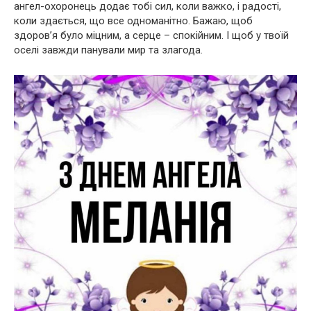
ангел-охоронець додає тобі сил, коли важко, і радості,
коли здається, що все одноманітно. Бажаю, щоб
здоров’я було міцним, а серце – спокійним. І щоб у твоїй
оселі завжди панували мир та злагода.