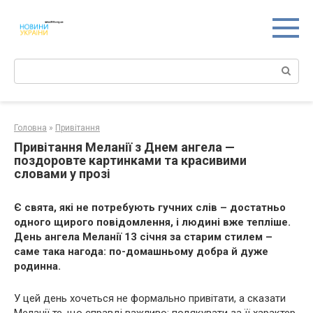
Перейти
к
контенту
Поиск:
Головна
»
Привітання
Привітання Меланії з Днем ангела —
поздоровте картинками та красивими
словами у прозі
Є свята, які не потребують гучних слів – достатньо
одного щирого повідомлення, і людині вже тепліше.
День ангела Меланії 13 січня за старим стилем –
саме така нагода: по-домашньому добра й дуже
родинна.
У цей день хочеться не формально привітати, а сказати
Меланії те, що справді важливо: подякувати за її характер,