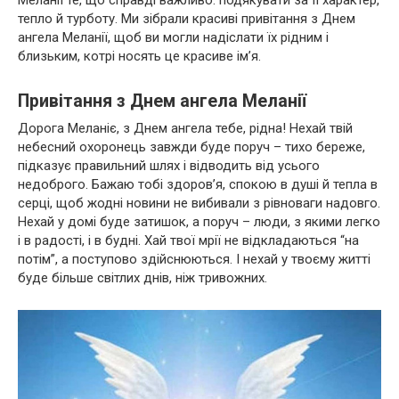
тепло й турботу. Ми зібрали красиві привітання з Днем
ангела Меланії, щоб ви могли надіслати їх рідним і
близьким, котрі носять це красиве ім’я.
Привітання з Днем ангела Меланії
Дорога Меланіє, з Днем ангела тебе, рідна! Нехай твій
небесний охоронець завжди буде поруч – тихо береже,
підказує правильний шлях і відводить від усього
недоброго. Бажаю тобі здоров’я, спокою в душі й тепла в
серці, щоб жодні новини не вибивали з рівноваги надовго.
Нехай у домі буде затишок, а поруч – люди, з якими легко
і в радості, і в будні. Хай твої мрії не відкладаються “на
потім”, а поступово здійснюються. І нехай у твоєму житті
буде більше світлих днів, ніж тривожних.