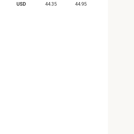
USD
44.35
44.95