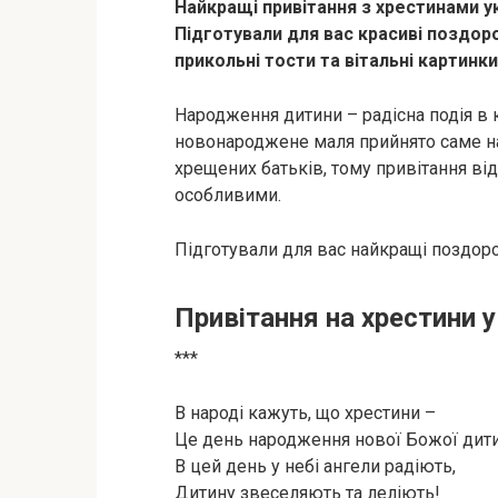
Найкращі привітання з хрестинами у
Підготували для вас красиві поздоро
прикольні тости та вітальні картинки
Народження дитини – радісна подія в к
новонароджене маля прийнято саме н
хрещених батьків, тому привітання від
особливими.
Підготували для вас найкращі поздоров
Привітання на хрестини у
***
В народі кажуть, що хрестини –
Це день народження нової Божої дити
В цей день у небі ангели радіють,
Дитину звеселяють та леліють!