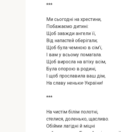
***
Ми сьогодні на хрестини,
Побажаємо дитині:
Щоб завжди ангели її,
Від напастей оберігали;
Щоб була чемною в сім’ї,
І вам у всьому помагала.
Щоб виросла на втіху всім,
Була опорою в родині,
І щоб прославила ваш дім,
На славу неньки-України!
***
На чистім білім полотні,
стелися, доленько, щасливо.
Обійми лагідні й міцні