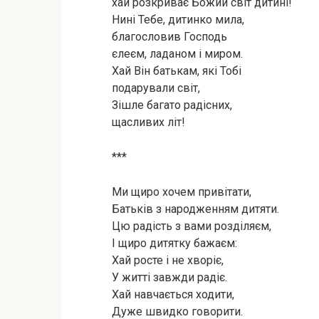
хай розкриває Божий світ дитині!
Нині Тебе, дитинко мила,
благословив Господь
єлеєм, ладаном і миром.
Хай Він батькам, які Тобі
подарували світ,
Зішле багато радісних,
щасливих літ!
***
Ми щиро хочем привітати,
Батьків з народженням дитяти.
Цю радість з вами розділяєм,
І щиро дитятку бажаєм:
Хай росте і не хворіє,
У житті завжди радіє.
Хай навчається ходити,
Дуже швидко говорити.