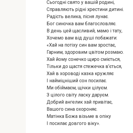
Сьогодні свято у вашій родині,
Справляють рідні хрестини дитині.
Радість велика, пісня лунає.
Бог синочка вам благословляє.
В день цей щасливий, мамо і тату,
Хочемо вам від душі побажати:
«Хай на потіху син вам зростає,
Гарним, здоровим цвітом розмаю.
Хай йому сонечко щиро сміється,
Тільки до щастя стежечка в’ється,
Хай в хороводі казка кружляє
І найміцніший сон посилає.
Ми обіймаєм, щічки цілуєм.
З цілого світу ласку даруєм.
Добрий ангелик хай привітає,
Вашого сина охороняє.
Матінка Божа візьме в опіку
І посилає довгого віку».