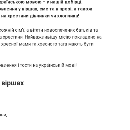
країнською мовою – у нашій добірці.
влення у віршах, смс та в прозі, а також
 на хрестини дівчинки чи хлопчика!
ожній сім’ї, а вітати новоспечених батьків та
а хрестини. Найважливішу місію покладено на
 хресної мами та хресного тата мають бути
лення і тости на українській мові!
 віршах
ни,