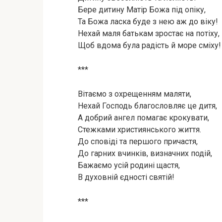
Бере дитину Матір Божа під опіку,
Та Божа ласка буде з нею аж до віку!
Нехай маля батькам зростає на потіху,
Щоб вдома була радість й море сміху!
***
Вітаємо з охрещенням маляти,
Нехай Господь благословляє це дитя,
А добрий ангел помагає крокувати,
Стежками християнського життя.
До сповіді та першого причастя,
До гарних вчинків, визначних подій,
Бажаємо усій родині щастя,
В духовній єдності святій!
***