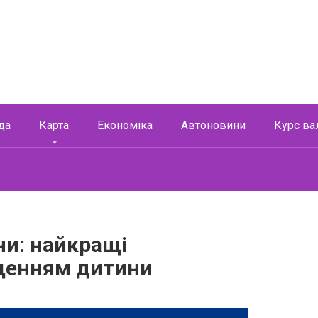
да
Карта
Економіка
Автоновини
Курс ва
ни: найкращі
щенням дитини