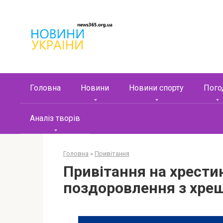
Перейти
к
контенту
Головна
Новини
Новини спорту
Пого
Аналіз творів
Головна
»
Привітання
Привітання на хрести
поздоровлення з хре