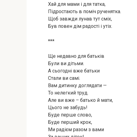
Хай для мами і для татка,
Підростають в поміч рученятка.
Щоб завжди лунав тут сміх,
Був повен дім радості і утіх.
***
Ще недавно для батьків
Були ви дітьми.
А сьогодні вже батьки
Стали ви самі.
Вам дитинку доглядати —
То нелегкий труд.
Але ви вже – батько й мати,
Цього не забудь!
Буде перше слово,
Буде перший крок,
Ми радієм разом з вами
За ваших діток!