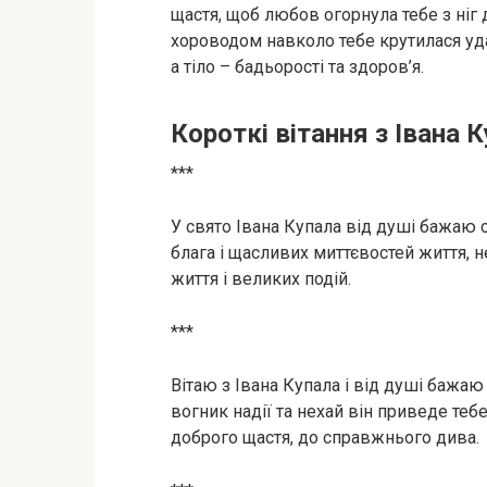
щастя, щоб любов огорнула тебе з ніг 
хороводом навколо тебе крутилася уда
а тіло – бадьорості та здоров’я.
Короткі вітання з Івана 
***
У свято Івана Купала від душі бажаю с
блага і щасливих миттєвостей життя, не
життя і великих подій.
***
Вітаю з Івана Купала і від душі бажаю
вогник надії та нехай він приведе тебе
доброго щастя, до справжнього дива.