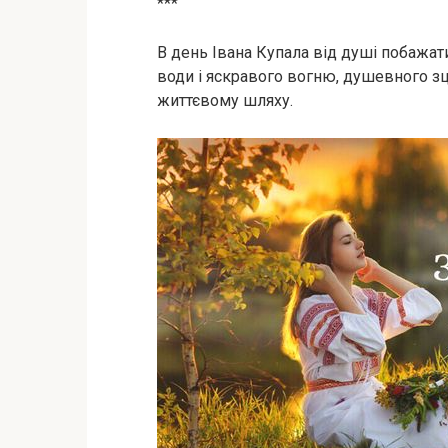
***
В день Івана Купала від душі побажати
води і яскравого вогню, душевного зціл
життєвому шляху.