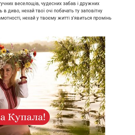
гучних веселощів, чудесних забав і дружних
 в диво, нехай твої очі побачать ту заповітну
амотності, нехай у твоєму житті з’явиться промінь