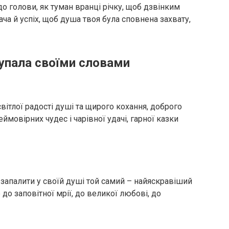
до голови, як туман вранці річку, щоб дзвінким
ча й успіх, щоб душа твоя була сповнена захвату,
Купала своїми словами
вітлої радості душі та щирого кохання, доброго
ймовірних чудес і чарівної удачі, гарної казки
 запалити у своїй душі той самий – найяскравіший
 до заповітної мрії, до великої любові, до