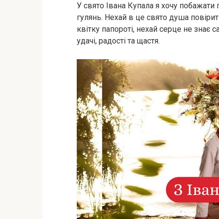
У свято Івана Купала я хочу побажати 
гулянь. Нехай в це свято душа повірить
квітку папороті, нехай серце не знає с
удачі, радості та щастя.