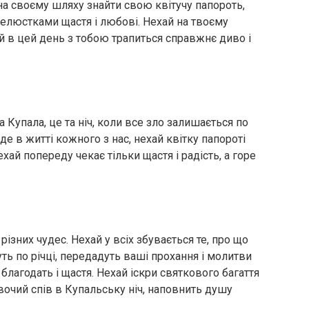
 на своєму шляху знайти свою квітучу папороть,
 пелюстками щастя і любові. Нехай на твоєму
й в цей день з тобою трапиться справжнє диво і
.
 Купала, це та ніч, коли все зло залишається по
уде в житті кожного з нас, нехай квітку папороті
хай попереду чекає тільки щастя і радість, а горе
ізних чудес. Нехай у всіх збувається те, про що
уть по річці, передадуть ваші прохання і молитви
 благодать і щастя. Нехай іскри святкового багаття
вочий спів в Купальську ніч, наповнить душу