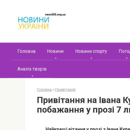
Перейти
к
контенту
Головна
Новини
Новини спорту
Пого
Аналіз творів
Головна
»
Привітання
Привітання на Івана 
побажання у прозі 7 
Найкращі вітання у прозі з Івана Куп