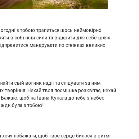
сьогодні з тобою трапиться щось неймовірно
айти в собі нові сили та відкрити для себе шлях
відправитися мандрувати по стежках великих
айти свій вогник надії та слідувати за ним,
їх творіння. Нехай твоя посмішка розквітає, нехай
Бажаю, щоб на Івана Купала до тебе з небес
авжди була з тобою!
я хочу побажати, щоб твоє серце билося в ритмі