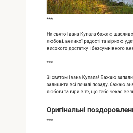
***
На свято Івана Купала бажаю щасливого
любові, великої радості та вірною уда
високого достатку і безсумнівного вез
***
Зі святом Івана Купала! Бажаю запали
залишити всі печалі позаду, бажаю зн
любові та віри в те, що тебе чекає вел
Оригінальні поздоровлен
***