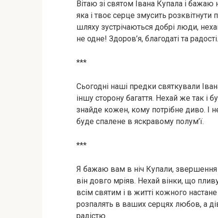
Вітаю зі святом Івана Купала і бажаю
яка і твоє серце змусить розквітнути
шляху зустрічаються добрі люди, неха
не одне! Здоров’я, благодаті та радості
***
Сьогодні наші предки святкували Івана
іншу сторону багаття. Нехай же так і б
знайде кожен, кому потрібне диво. І не
буде спалене в яскравому полум’ї.
***
Я бажаю вам в ніч Купали, звершення р
він довго мріяв. Нехай вінки, що плив
всім святим і в житті кожного настане
розпалять в ваших серцях любов, а ді
радістю.