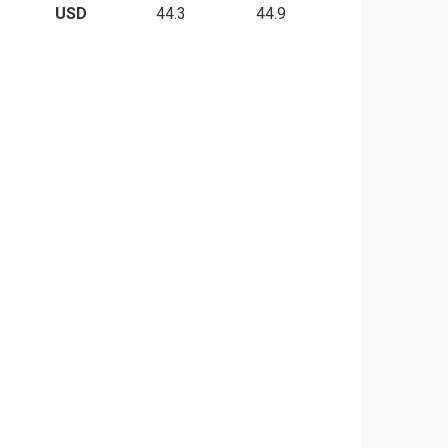
USD
44.3
44.9