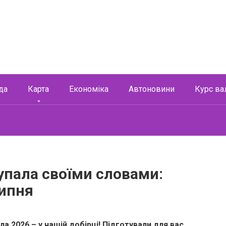
да
Карта
Економіка
Автоновини
Курс ва
Купала своїми словами:
липня
ала 2026 – у нашій добірці! Підготували для вас