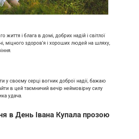
 життя і блага в домі, добрих надій і світлої
чі, міцного здоров’я і хороших людей на шляху,
іння.
ти у своєму серці вогник доброї надії, бажаю
айти в цей таємничий вечір неймовірну силу
ика удача.
ня в День Івана Купала прозою