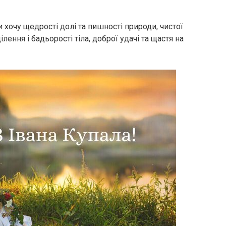
 хочу щедрості долі та пишності природи, чистої
ення і бадьорості тіла, доброї удачі та щастя на