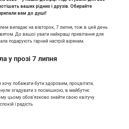
отішать ваших рідних і друзів. Обирайте
припали вам до душі!
илем випадає на вівторок, 7 липня, тож в цей день
святом. До вашої уваги найкращі привітання для
ала подарують гарний настрій вірянам.
ла у прозі 7 липня
ші хочу побажати бути здоровим, процвітати,
минуле згадувати з посмішкою, в майбутнє
ому цьому обов’язково знайти свою квітучу
спокій і радість.