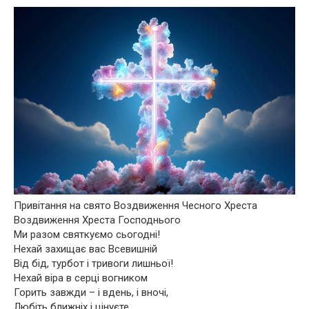
Привітання на свято Воздвиження Чесного Хреста
Воздвиження Хреста Господнього
Ми разом святкуємо сьогодні!
Нехай захищає вас Всевишній
Від бід, турбот і тривоги лишньої!
Нехай віра в серці вогником
Горить завжди – і вдень, і вночі,
Любіть ближніх і цінуєте.