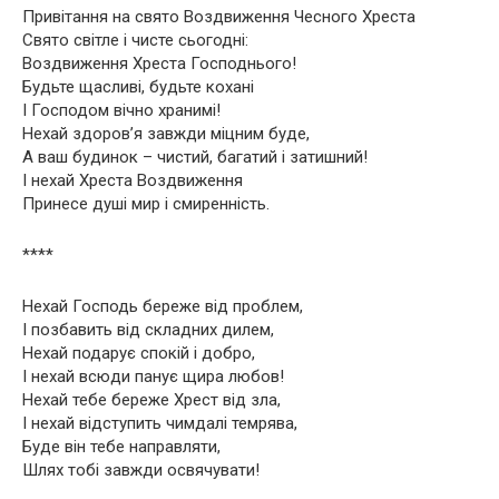
Привітання на свято Воздвиження Чесного Хреста
Свято світле і чисте сьогодні:
Воздвиження Хреста Господнього!
Будьте щасливі, будьте кохані
І Господом вічно хранимі!
Нехай здоров’я завжди міцним буде,
А ваш будинок – чистий, багатий і затишний!
І нехай Хреста Воздвиження
Принесе душі мир і смиренність.
****
Нехай Господь береже від проблем,
І позбавить від складних дилем,
Нехай подарує спокій і добро,
І нехай всюди панує щира любов!
Нехай тебе береже Хрест від зла,
І нехай відступить чимдалі темрява,
Буде він тебе направляти,
Шлях тобі завжди освячувати!