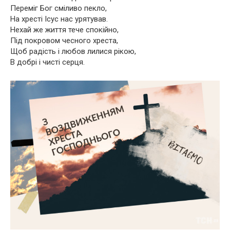
Переміг Бог сміливо пекло,
На хресті Ісус нас урятував.
Нехай же життя тече спокійно,
Під покровом чесного хреста,
Щоб радість і любов лилися рікою,
В добрі і чисті серця.