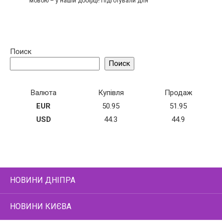
мовою – у нашій добірці! Підготували для
Поиск
Поиск
Валюта
Купівля
Продаж
EUR
50.95
51.95
USD
44.3
44.9
НОВИНИ ДНІПРА
НОВИНИ КИЄВА