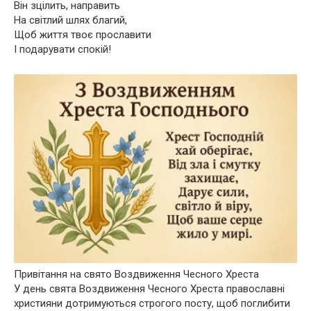
Він зцілить, направить
На світлий шлях благий,
Щоб життя твоє прославити
І подарувати спокій!
Привітання на свято Воздвиження Чесного Хреста
У день свята Воздвиження Чесного Хреста православні
християни дотримуються строгого посту, щоб поглибити