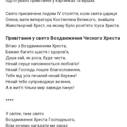
підготувало привітання у картинках та віршах.
Свято присвячене подіям IV століття, коли свята цариця
Олена, мати імператора Костянтина Великого, знайшла
Животворчий Хрест, на якому було розп’ято Ісуса Христа.
Привітання у свято Воздвиження Чесного Хреста
Вітаю з Воздвиженням Хреста,
Бажаю багато щастя і здоров’я,
Душа хай, як роса, буде чиста,
Нехай серце наповнюється любов’ю!
Нехай Господь пошле благословення,
Тебе від усіх печалей нехай береже!
Нехай тебе супроводжує везіння,
А в житті тільки мир завжди панує!
****
У світле, тихе свято
Воздвиження Хреста Господнього,
Всім хочемо нагадати ми зараз: