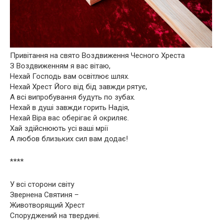
Привітання на свято Воздвиження Чесного Хреста
З Воздвиженням я вас вітаю,
Нехай Господь вам освітлює шлях.
Нехай Хрест Його від бід завжди рятує,
А всі випробування будуть по зубах.
Нехай в душі завжди горить Надія,
Нехай Віра вас оберігає й окриляє.
Хай здійснюють усі ваші мрії
А любов близьких сил вам додає!
****
У всі сторони світу
Звернена Святиня –
Животворящий Хрест
Споруджений на твердині.