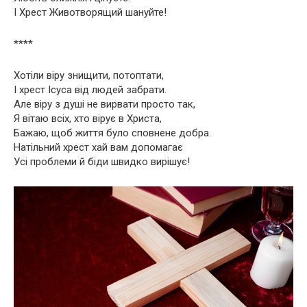
І Хрест Животворящий шануйте!
****
Хотіли віру знищити, потоптати,
І хрест Ісуса від людей забрати.
Але віру з душі не вирвати просто так,
Я вітаю всіх, хто вірує в Христа,
Бажаю, щоб життя було сповнене добра.
Натільний хрест хай вам допомагає
Усі проблеми й біди швидко вирішує!