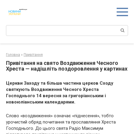
Перейти
к
контенту
Поиск:
Головна
»
Привітання
Привітання на свято Воздвиження Чесного
Хреста — надішліть поздоровлення у картинах
Церкви Заходу та більша частина церков Сходу
святкують Воздвиження Чесного Хреста
Господнього 14 вересня за григоріанським і
новоюліанським календарями.
Слово «воздвиження» означає «піднесення», тобто
урочистий обряд почитання та прославляння Хреста
Господнього. До цього свята Радіо Максимум