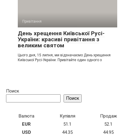
Привітання
День хрещення Київської Русі-
України: красиві привітання з
великим святом
Цього дня, 15 липня, ми відзначаємо День хрещення
Київської Русі-України. Привітайте один одного з
Поиск
Поиск
Валюта
Купівля
Продаж
EUR
51.1
52.1
USD
44.35
44.95