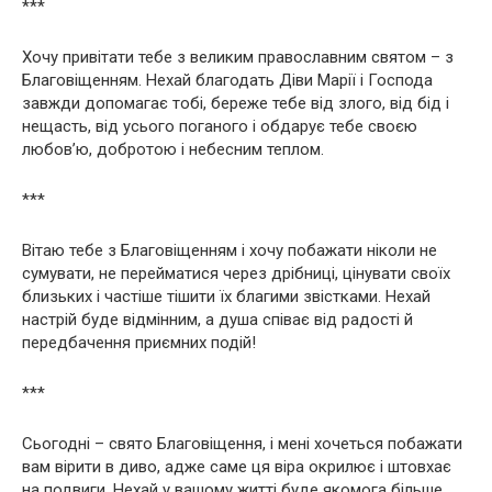
***
Хочу привітати тебе з великим православним святом – з
Благовіщенням. Нехай благодать Діви Марії і Господа
завжди допомагає тобі, береже тебе від злого, від бід і
нещасть, від усього поганого і обдарує тебе своєю
любов’ю, добротою і небесним теплом.
***
Вітаю тебе з Благовіщенням і хочу побажати ніколи не
сумувати, не перейматися через дрібниці, цінувати своїх
близьких і частіше тішити їх благими звістками. Нехай
настрій буде відмінним, а душа співає від радості й
передбачення приємних подій!
***
Сьогодні – свято Благовіщення, і мені хочеться побажати
вам вірити в диво, адже саме ця віра окрилює і штовхає
на подвиги. Нехай у вашому житті буде якомога більше