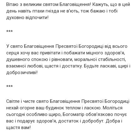
Вітаю з великим святом Благовіщення! Кажуть, що в цей
день навіть птахи гнізда не в’ють, тож бажаю і тобі
духовно відпочити!
***
У свято Благовіщення Пресвятої Богородиці від всього
серця хочу вас привітати і побажати міцного здоров’я,
душевного спокою і рівноваги, моральної стабільності,
взаємної любові, щастя і достатку. Будьте ласкаві, щирі і
доброзичливі!
***
Світле і чисте свято Благовіщення Пресвятої Богородиці
нехай огорне ваш будинок теплом і ласкою. Моліться
сьогодні особливо щиро, Богоматір обов’язково почує
вас і подарує здоров’я, достаток і добробут. Добра і
щастя вам!