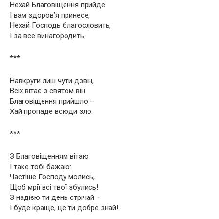
Нехай Благовіщення прийде
І вам здоров’я принесе,
Нехай Господь благословить,
І за все винагородить.
***
Навкруги лиш чути дзвін,
Всіх вітає з святом він.
Благовіщення прийшло –
Хай пропаде всюди зло.
***
З Благовіщенням вітаю
І таке тобі бажаю:
Частіше Господу молись,
Щоб мрії всі твої збулись!
З надією ти день стрічай –
І буде краще, це ти добре знай!