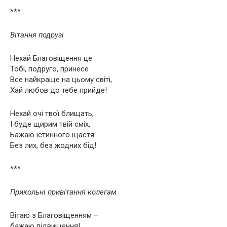
***
Вітання подрузі
Нехай Благовіщення це
Тобі, подруго, принесе
Все найкраще на цьому світі,
Хай любов до тебе прийде!
Нехай очі твої блищать,
І буде щирим твій сміх,
Бажаю істинного щастя
Без лих, без жодних бід!
***
Прикольні привітання колегам
Вітаю з Благовіщенням –
бажаю підвищення!