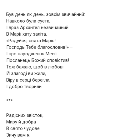
Був день як день, зовсім звичайний:
Навколо була суєта,
І враз Архангел незвичайний
В Марії хату заліта.
«Радуйся, свята Маріє!
Господь Тебе благословив!» –
І про народження Месії
Посланець Божий сповістив!
Тож бажаю, щоб в любові
Й злагоді ви жили,
Віру в серці берегли,
І добро творили.
***
Радісних звісток,
Миру й добра
В свято чудове
Зичу вам я.