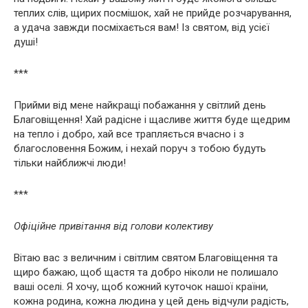
теплих слів, щирих посмішок, хай не прийде розчарування,
а удача завжди посміхається вам! Із святом, від усієї
душі!
***
Прийми від мене найкращі побажання у світлий день
Благовіщення! Хай радісне і щасливе життя буде щедрим
на тепло і добро, хай все трапляється вчасно і з
благословення Божим, і нехай поруч з тобою будуть
тільки найближчі люди!
***
Офіційне привітання від голови колективу
Вітаю вас з величним і світлим святом Благовіщення та
щиро бажаю, щоб щастя та добро ніколи не полишало
ваші оселі. Я хочу, щоб кожний куточок нашої країни,
кожна родина, кожна людина у цей день відчули радість,