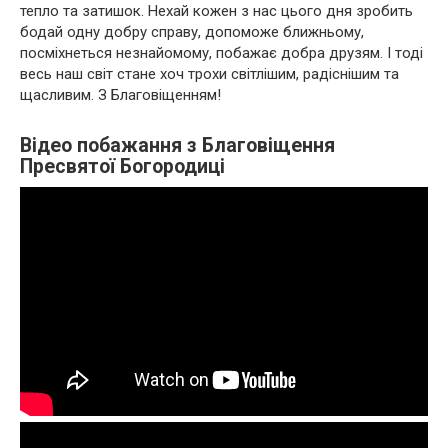
тепло та затишок. Нехай кожен з нас цього дня зробить
бодай одну добру справу, допоможе ближньому,
посміхнеться незнайомому, побажає добра друзям. І тоді
весь наш світ стане хоч трохи світлішим, радіснішим та
щасливим. З Благовіщенням!
Відео побажання з Благовіщення
Пресвятої Богородиці