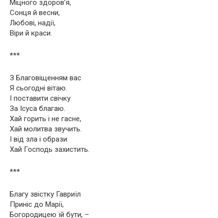
Міцного здоров’я,
Сонця й весни,
Любові, надії,
Віри й краси.
***
З Благовіщенням вас
Я сьогодні вітаю.
І поставити свічку
За Ісуса благаю.
Хай горить і не гасне,
Хай молитва звучить.
І від зла і образи
Хай Господь захистить.
***
Благу звістку Гавриїл
Приніс до Марії,
Богородицею їй бути, –