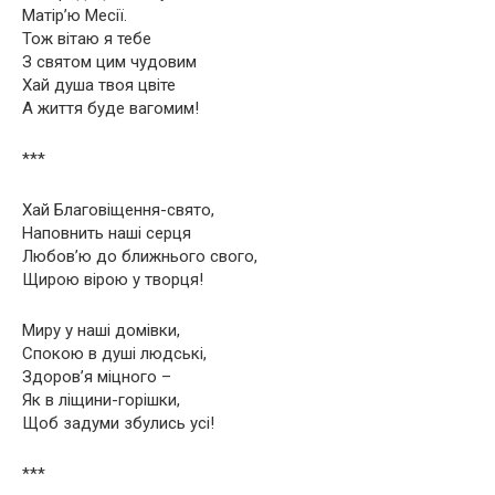
Матір’ю Месії.
Тож вітаю я тебе
З святом цим чудовим
Хай душа твоя цвіте
А життя буде вагомим!
***
Хай Благовіщення-свято,
Наповнить наші серця
Любов’ю до ближнього свого,
Щирою вірою у творця!
Миру у наші домівки,
Спокою в душі людські,
Здоров’я міцного –
Як в ліщини-горішки,
Щоб задуми збулись усі!
***