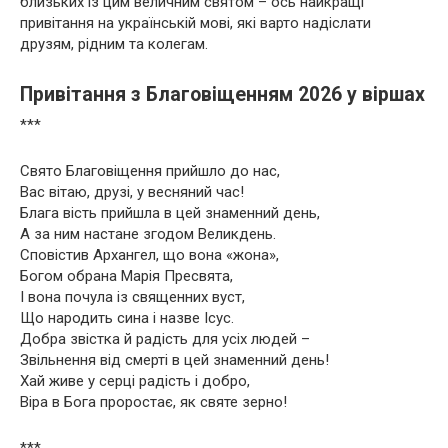
близьких із цим величним святом – ось найкращі
привітання на українській мові, які варто надіслати
друзям, рідним та колегам.
Привітання з Благовіщенням 2026 у віршах
***
Свято Благовіщення прийшло до нас,
Вас вітаю, друзі, у весняний час!
Блага вість прийшла в цей знаменний день,
А за ним настане згодом Великдень.
Сповістив Архангел, що вона «жона»,
Богом обрана Марія Пресвята,
І вона почула із священних вуст,
Що народить сина і назве Ісус.
Добра звістка й радість для усіх людей –
Звільнення від смерті в цей знаменний день!
Хай живе у серці радість і добро,
Віра в Бога проростає, як святе зерно!
***