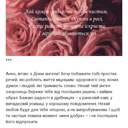
***
Анно, вітаю з Днем ангела! Хочу побажати тобі простих
речей, які роблять життя міцнішим: здорового сну, ясних
думок і людей, які тримають слово. Нехай твій ангел-
охоронець береже тебе від поспішних рішень і зайвих
образ. Бажаю радості в дрібницях – у ранковій каві, у
випадковій усмішці, у хорошому повідомленні. Нехай
любов буде для тебе опорою, а не випробуванням. І щоб
ти частіше ловила момент «мені добре» – і не поспішала
його відпускати.