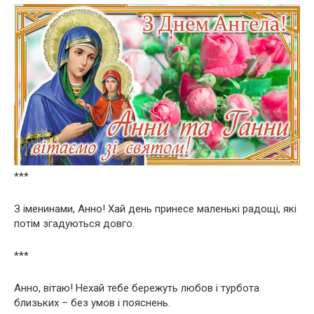
***
З іменинами, Анно! Хай день принесе маленькі радощі, які
потім згадуються довго.
***
Анно, вітаю! Нехай тебе бережуть любов і турбота
близьких – без умов і пояснень.