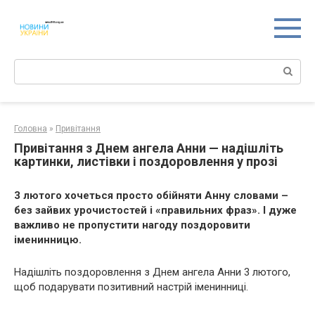
Перейти
к
контенту
Поиск:
Головна
»
Привітання
Привітання з Днем ангела Анни — надішліть
картинки, листівки і поздоровлення у прозі
3 лютого хочеться просто обійняти Анну словами –
без зайвих урочистостей і «правильних фраз». І дуже
важливо не пропустити нагоду поздоровити
іменинницю.
Надішліть поздоровлення з Днем ангела Анни 3 лютого,
щоб подарувати позитивний настрій іменинниці.