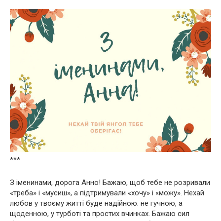
***
З іменинами, дорога Анно! Бажаю, щоб тебе не розривали
«треба» і «мусиш», а підтримували «хочу» і «можу». Нехай
любов у твоєму житті буде надійною: не гучною, а
щоденною, у турботі та простих вчинках. Бажаю сил