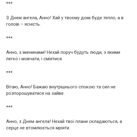
***
З Днем ангела, Анно! Хай у твоєму домі буде тепло, а в
голові – ясність.
***
Анно, з іменинами! Нехай поруч будуть люди, з якими
легко і мовчати, і сміятися.
***
Вітаю, Анно! Бажаю внутрішнього спокою та сил не
розпорошуватися на зайве.
***
Анно, з Днем ангела! Нехай твої плани складаються, а
серце не втомлюється мріяти.