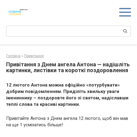
Перейти
к
контенту
Поиск:
Головна
»
Привітання
Привітання з Днем ангела Антона — надішліть
картинки, листівки та короткі поздоровлення
12 лютого Антона можна офіційно «потурбувати»
добрим повідомленням. Приділіть хвильку уваги
імениннику – поздоровте його зі святом, надіславши
теплі слова та красиві картинки.
Привітайте Антона з Днем ангела 12 лютого, щоб він мав
на ще 1 усміхатись більше!