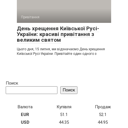
Привітання
День хрещення Київської Русі-
України: красиві привітання з
великим святом
Цього дня, 15 липня, ми відзначаємо День хрещення
Київської Русі-України. Привітайте один одного з
Поиск
Поиск
Валюта
Купівля
Продаж
EUR
51.1
52.1
USD
44.35
44.95