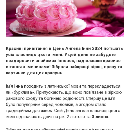
Красиві привітання в День Ангела Інни 2024 потішать
усіх власниць цього імені. У цей день не забудьте
поздоровити знайомих Інночок, надіславши красиве
вітання з іменинами! Зібрали найкращі вірші, прозу та
картинки для цих красунь.
Ім’я
Інна
походить з латинської мови та перекладається
як «бурхлива». Припускають, що воно пов’язане з зіркою
ранового сходу та богинею родючості. Спершу це ім’я
було популярним серед чоловіків, а згодом стало
традиційним для жінок. Свій День ангела власниці цього
імені відзначають двічі на рік: 2 лютого та
3 липня.
Зібрали для вас найкрасивіші привітання з іменинами