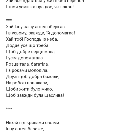
Хай все вдається у житті без перепон
І твоя усмішка працює, як закон!
***
Хай Інну нашу ангел вберігає,
І в усьому, завжди, їй допомагає!
Хай тобі Господь із неба,
Додає усе що треба.
Щоб добре серце мала,
І усім допомагала,
Розцвітала, багатіла,
І з роками молоділа.
Друзі щоб добра бажали,
На роботі поважали,
Щоби жити було мило,
Щоб завжди була щаслива!
***
Нехай під крилами своїми
Інну ангел береже,