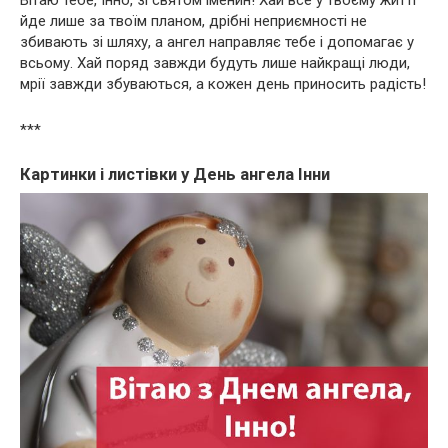
Вітаю тебе, Інно, зі святом іменин! Хай все у твоєму житті
йде лише за твоїм планом, дрібні неприємності не
збивають зі шляху, а ангел направляє тебе і допомагає у
всьому. Хай поряд завжди будуть лише найкращі люди,
мрії завжди збуваються, а кожен день приносить радість!
***
Картинки і листівки у День ангела Інни