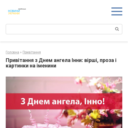
Перейти
к
контенту
Поиск:
Головна
»
Привітання
Привітання з Днем ангела Інни: вірші, проза і
картинки на іменини