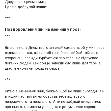
Дарує лиш приємні миті,
І долю добру хай пошле.
***
Поздоровлення Інні на іменини у прозі
***
Вітаю, Інно, з Днем твого ангела!! Бажаю, щоб у житті все
складалось так, як ти собі того бажаєш! Хай твій янгол-
охоронець завжди турбується про тебе і не підпускає
поганих людей. Хай сонце завжди сяє лише для тебе, а
щастя ніколи не покидає серце.
***
Вітаю з іменинами Інни, бажаю, щоб не лише сьогодні, а й
в інший час твій ангел оберігав тебе від всього
неприємного та невдалого. А ти не забувай піклуватись
про нього, тримаючи у серці та в розумі лише хороші