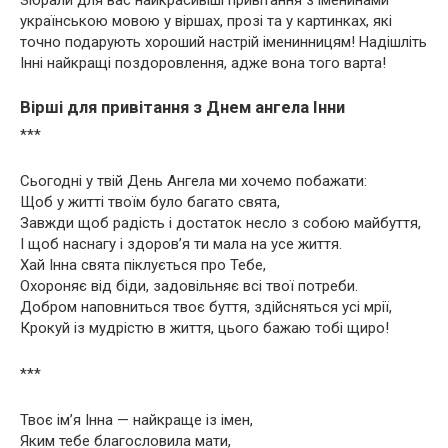
українською мовою у віршах, прозі та у картинках, які
точно подарують хороший настрій іменинницям! Надішліть
Інні найкращі поздоровлення, адже вона того варта!
Вірші для привітання з Днем ангела Інни
***
Сьогодні у твій День Ангела ми хочемо побажати:
Щоб у житті твоїм було багато свята,
Завжди щоб радість і достаток несло з собою майбуття,
І щоб наснагу і здоров’я ти мала на усе життя.
Хай Інна свята піклується про Тебе,
Охороняє від біди, задовільняє всі твої потреби.
Добром наповниться твоє буття, здійсняться усі мрії,
Крокуй із мудрістю в життя, цього бажаю тобі щиро!
***
Твоє ім’я Інна — найкраще із імен,
Яким тебе благословила мати,