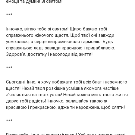
емоції та думки! Зі святом!
***
Інночко, вітаю тебе зі святом! Щиро бажаю тобі
справжнього жіночого щастя. Щоб твої очі завжди
усміхалися, а серце випромінювало гармонію. Будь
справжньою леді, завжди красивою і привабливою.
Здоров’я, достатку і насолоди від життя!
***
Сьогодні, Інно, я хочу побажати тобі всіх благ і неземного
щастя! Нехай твоя розкішна усмішка якомога частіше
з’являється на твоїх устах! Нехай кожна мить твого життя
дарує тобі радість! Інночко, залишайся такою ж
красивою і прекрасною, адже ти народжена, щоб сяяти!
***