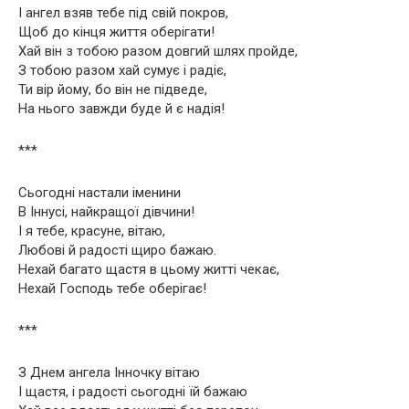
І ангел взяв тебе під свій покров,
Щоб до кінця життя оберігати!
Хай він з тобою разом довгий шлях пройде,
З тобою разом хай сумує і радіє,
Ти вір йому, бо він не підведе,
На нього завжди буде й є надія!
***
Сьогодні настали іменини
В Іннусі, найкращої дівчини!
І я тебе, красуне, вітаю,
Любові й радості щиро бажаю.
Нехай багато щастя в цьому житті чекає,
Нехай Господь тебе оберігає!
***
З Днем ангела Інночку вітаю
І щастя, і радості сьогодні їй бажаю