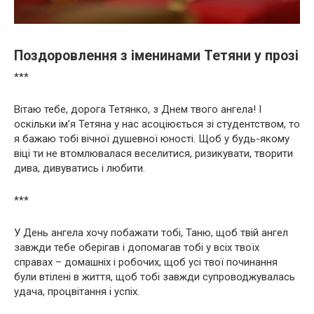
Поздоровлення з іменинами Тетяни у прозі
***
Вітаю тебе, дорога Тетянко, з Днем твого ангела! І
оскільки ім’я Тетяна у нас асоціюється зі студентством, то
я бажаю тобі вічної душевної юності. Щоб у будь-якому
віці ти не втомлювалася веселитися, ризикувати, творити
дива, дивуватись і любити.
***
У День ангела хочу побажати тобі, Таню, щоб твій ангел
завжди тебе оберігав і допомагав тобі у всіх твоїх
справах – домашніх і робочих, щоб усі твої починання
були втілені в життя, щоб тобі завжди супроводжувалась
удача, процвітання і успіх.