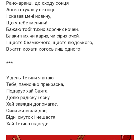
Рано-вранці, до сходу сонця
Ангел стукав у віконце
І сказав мені новину,
Що у тебе іменини!
Бажаю тобі: тихих зоряних ночей,
Блакитних чи карих, чи сірих очей,
І щастя безмежного, щастя людського,
В житті кохати когось лиш одного!
***
У день Тетяни я вітаю
Тебе, панночко прекрасна,
Подарує хай Свята
Долю радісну і ясну.
Хай завжди допомагає,
Сили жити хай дає,
Біди, смуток і нещастя
Хай Тетяна відведе.