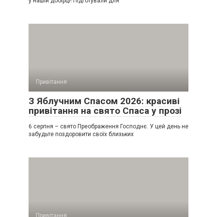
у нашій добірці! Підготували для
Привітання
З Яблучним Спасом 2026: красиві
привітання на свято Спаса у прозі
6 серпня – свято Преображення Господнє. У цей день не
забудьте поздоровити своїх близьких
Привітання