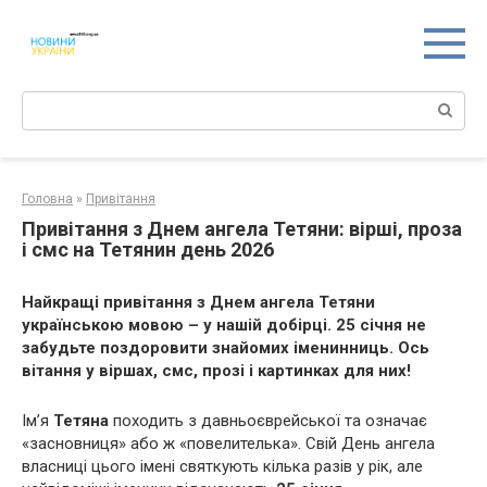
Перейти
к
контенту
Поиск:
Головна
»
Привітання
Привітання з Днем ангела Тетяни: вірші, проза
і смс на Тетянин день 2026
Найкращі привітання з Днем ангела Тетяни
українською мовою – у нашій добірці. 25 січня не
забудьте поздоровити знайомих іменинниць. Ось
вітання у віршах, смс, прозі і картинках для них!
Ім’я
Тетяна
походить з давньоєврейської та означає
«засновниця» або ж «повелителька». Свій День ангела
власниці цього імені святкують кілька разів у рік, але