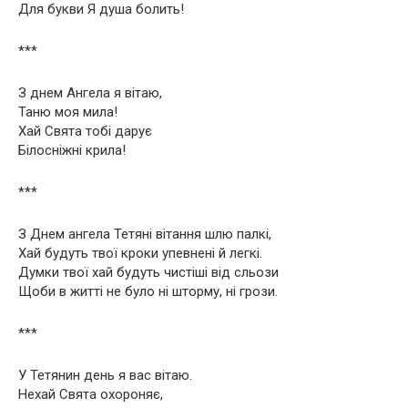
Для букви Я душа болить!
***
З днем Ангела я вітаю,
Таню моя мила!
Хай Свята тобі дарує
Білосніжні крила!
***
З Днем ангела Тетяні вітання шлю палкі,
Хай будуть твої кроки упевнені й легкі.
Думки твої хай будуть чистіші від сльози
Щоби в житті не було ні шторму, ні грози.
***
У Тетянин день я вас вітаю.
Нехай Свята охороняє,