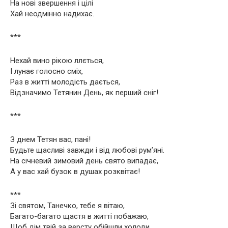
На нові звершення і цілі
Хай неодмінно надихає.
***
Нехай вино рікою ллється,
І лунає голосно сміх,
Раз в житті молодість дається,
Відзначимо Тетянин День, як перший сніг!
***
З днем Тетян вас, пані!
Будьте щасливі завжди і від любові рум’яні.
На січневий зимовий день свято випадає,
А у вас хай бузок в душах розквітає!
***
Зі святом, Танечко, тебе я вітаю,
Багато-багато щастя в житті побажаю,
Щоб дім твій за версту обійшли холоди,