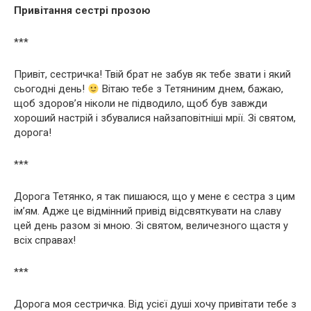
Привітання сестрі прозою
***
Привіт, сестричка! Твій брат не забув як тебе звати і який
сьогодні день!
Вітаю тебе з Тетяниним днем, бажаю,
щоб здоров’я ніколи не підводило, щоб був завжди
хороший настрій і збувалися найзаповітніші мрії. Зі святом,
дорога!
***
Дорога Тетянко, я так пишаюся, що у мене є сестра з цим
ім’ям. Адже це відмінний привід відсвяткувати на славу
цей день разом зі мною. Зі святом, величезного щастя у
всіх справах!
***
Дорога моя сестричка. Від усієї душі хочу привітати тебе з