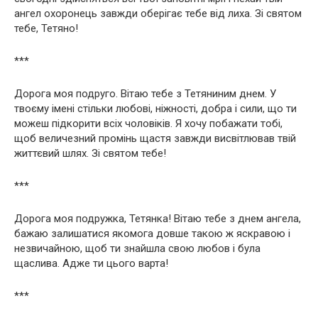
ангел охоронець завжди оберігає тебе від лиха. Зі святом
тебе, Тетяно!
***
Дорога моя подруго. Вітаю тебе з Тетяниним днем. У
твоєму імені стільки любові, ніжності, добра і сили, що ти
можеш підкорити всіх чоловіків. Я хочу побажати тобі,
щоб величезний промінь щастя завжди висвітлював твій
життєвий шлях. Зі святом тебе!
***
Дорога моя подружка, Тетянка! Вітаю тебе з днем ангела,
бажаю залишатися якомога довше такою ж яскравою і
незвичайною, щоб ти знайшла свою любов і була
щаслива. Адже ти цього варта!
***