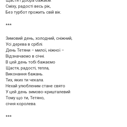
Щастя і добра бажаєм.
Сміху, радості весь рік,
Без турбот прожить свій вік.
***
Зимовий день, холодний, сніжний,
Усі дерева в сріблі.
День Тетяни – милої, ніжної –
Відзначаємо в січні.
В цей день тобі бажаємо
Щастя, радості, тепла,
Виконання бажань.
Тих, яких ти чекала.
Нехай улюбленим стане свято
У цей день зимово-кришталевий
Тому що ти, Тетяно,
січня королева.
***