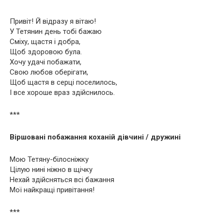
Привіт! Й відразу я вітаю!
У Тетянин день тобі бажаю
Сміху, щастя і добра,
Щоб здоровою була.
Хочу удачі побажати,
Свою любов оберігати,
Щоб щастя в серці поселилось,
І все хороше враз здійснилось.
***
Віршовані побажання коханій дівчині / дружині
Мою Тетяну-білосніжку
Цілую нині ніжно в щічку
Нехай здійсняться всі бажання
Мої найкращі привітання!
***