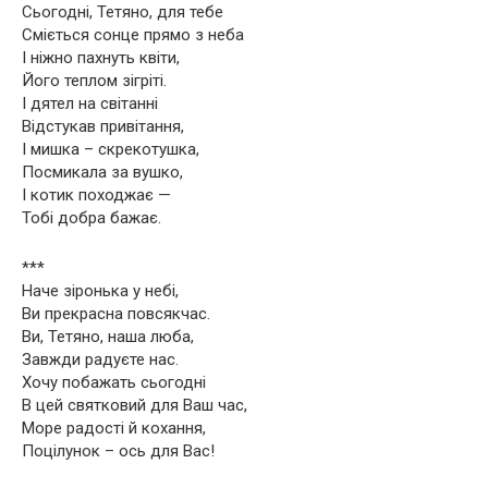
Сьогодні, Тетяно, для тебе
Сміється сонце прямо з неба
І ніжно пахнуть квіти,
Його теплом зігріті.
І дятел на світанні
Відстукав привітання,
І мишка – скрекотушка,
Посмикала за вушко,
І котик походжає —
Тобі добра бажає.
***
Наче зіронька у небі,
Ви прекрасна повсякчас.
Ви, Тетяно, наша люба,
Завжди радуєте нас.
Хочу побажать сьогодні
В цей святковий для Ваш час,
Море радості й кохання,
Поцілунок – ось для Вас!