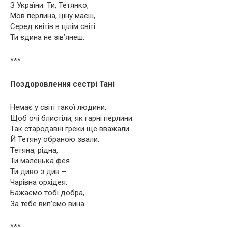
З України. Ти, Тетянко,
Мов перлина, ціну маєш,
Серед квітів в цілім світі
Ти єдина не зів’янеш.
***
Поздоровлення сестрі Тані
Немає у світі такої людини,
Щоб очі блистіли, як гарні перлини.
Так стародавні греки ще вважали
Й Тетяну обраною звали.
Тетяна, рідна,
Ти маленька фея.
Ти диво з див –
Чарівна орхідея.
Бажаємо тобі добра,
За тебе вип’ємо вина.
***