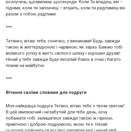
розлучень, щохвилини, щосекунди. Коли Ти впадеш, він –
підніме, коли ти заплачеш – втішить, коли ти радітимеш він
разом з тобою радітиме.
***
Тетянко, вітаю тебе, сонечко, з іменинами! Будь завжди
такою ж життєрадісною і чарівною, як зараз. Бажаю тобі
великого успіху в житті, світлого шляху і хороших друзів!
Нехай у тебе завжди буде веселий блиск в очах і багато
планів на майбутнє.
***
Вітання своїми словами для подруги
Моя найкраща подруга Тетяно, вітаю тебе з твоїм святом!
В цей хвилюючий і незабутній для тебе день, хочу
побажати тобі: залишатися завжди такою ж гарною,
привітною і доброю подружкою, якою ти є. Нехай
сьогодні здійсняться всі твої заповітні мрії і нехай твій