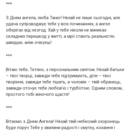
***
З Днем ангела, люба Таню! Нехай не лише сьогодні, але
удача супроводжує тебе у всіх починаннях, а ангел
оберігає від незгод. Хай у тебе ніколи не виникає
складних перешкод у житті, а мрії стають реальністю
швидше, аніж очікуєш!
***
Вітаю тебе, Тетяно, з персональним святом. Нехай батьки
– твої творці, завжди тебе підтримують, діти – твої
творіння, завжди тебе тішать, а чоловік – твій обранець,
завжди оточує тебе любов’ю і турботою. Одним словом,
простого тобі жіночого щастя!
***
Вітаємо з Днем Ангела! Нехай твій небесний охоронець
буде поруч Тебе у хвилини радості і смутку, кохання і