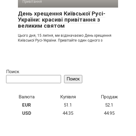
Привітання
День хрещення Київської Русі-
України: красиві привітання з
великим святом
Цього дня, 15 липня, ми відзначаємо День хрещення
Київської Русі-України. Привітайте один одного з
Поиск
Поиск
Валюта
Купівля
Продаж
EUR
51.1
52.1
USD
44.35
44.95