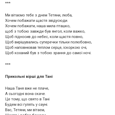
***
Ми вітаємо тебе з днем Тетяни, люба,
Хочем побажати щастя звідусюди.
Хочем побажати, наша мила пташко,
щоб з тобою завжди був янгол, коли важко,
Щоб підносив до небес, коли щастя повно,
Щоб вирішувались суперечки тільки полюбовно,
Щоб наповнював теплом серце, іскоркою очі,
Щоб коханий був з тобою зрання до самої ночі.
***
Прикольні вірші для Тані
Наша Таня вже не плаче,
А сьогодні вона скаче.
Це тому, що свято в Тані
Будем всі гулять у сауні.
Вас, Тетяни, ми вітаєм,