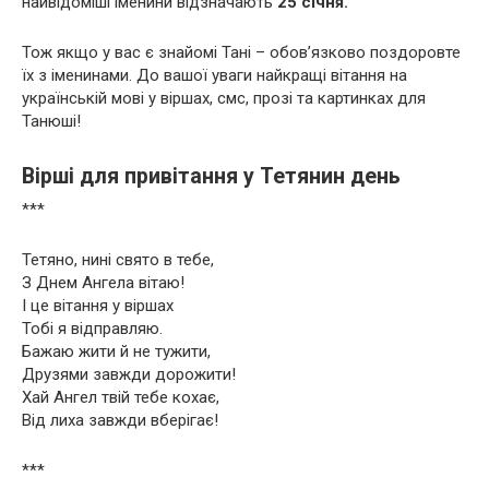
найвідоміші іменини відзначають
25 січня.
Тож якщо у вас є знайомі Тані – обов’язково поздоровте
їх з іменинами. До вашої уваги найкращі вітання на
українській мові у віршах, смс, прозі та картинках для
Танюші!
Вірші для привітання у Тетянин день
***
Тетяно, нині свято в тебе,
З Днем Ангела вітаю!
І це вітання у віршах
Тобі я відправляю.
Бажаю жити й не тужити,
Друзями завжди дорожити!
Хай Ангел твій тебе кохає,
Від лиха завжди вберігає!
***