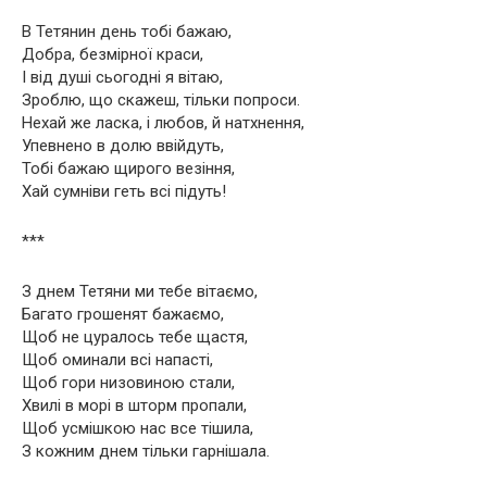
В Тетянин день тобі бажаю,
Добра, безмірної краси,
І від душі сьогодні я вітаю,
Зроблю, що скажеш, тільки попроси.
Нехай же ласка, і любов, й натхнення,
Упевнено в долю ввійдуть,
Тобі бажаю щирого везіння,
Хай сумніви геть всі підуть!
***
З днем Тетяни ми тебе вітаємо,
Багато грошенят бажаємо,
Щоб не цуралось тебе щастя,
Щоб оминали всі напасті,
Щоб гори низовиною стали,
Хвилі в морі в шторм пропали,
Щоб усмішкою нас все тішила,
З кожним днем тільки гарнішала.