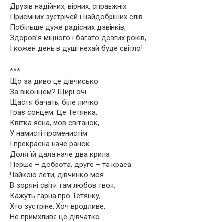
Друзів надійних, вірних, справжніх.
Приємних зустрічей і найдобріших слів.
Побільше дуже радісних дзвінків,
Здоров’я міцного і багато довгих років,
І кожен день в душі нехай буде світло!
***
Що за диво це дівчисько
За віконцем? Щирі очі
Щастя бачать, біле личко
Грає сонцем. Це Тетянка,
Квітка ясна, мов світанок,
У намисті променистім
І прекрасна наче ранок.
Доля їй дала наче два крила
Перше – доброта, друге – та краса
Чайкою лети, дівчинко моя
В зоряні світи там любов твоя.
Кажуть гарна про Тетянку,
Хто зустріне. Хоч вродливе,
Не примхливе це дівчатко