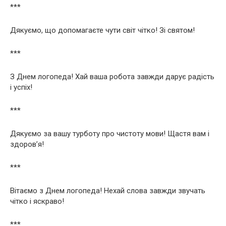
***
Дякуємо, що допомагаєте чути світ чітко! Зі святом!
***
З Днем логопеда! Хай ваша робота завжди дарує радість
і успіх!
***
Дякуємо за вашу турботу про чистоту мови! Щастя вам і
здоров’я!
***
Вітаємо з Днем логопеда! Нехай слова завжди звучать
чітко і яскраво!
***