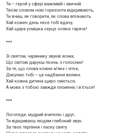
Ти – герой у сфері важливій і звичній.
Твоїм словом нові горизонти відкривають,
Ти вчиш, як говорити, як слова впізнають.
Хай кожен день несе тобі вдачу,
Хай щира усмішка серце осяює гаряче!
***
Зі святом, чарівнику звуків ясних,
Що світові даруєш пісень з голосних!
За те, що слова кожне м’яке і чітке,
Дякуємо тобі – це надбання велике.
Хай кожна дитина щиро сміється,
А мова з тобою завжди пломеніє і в’ється!
***
Логопеде, мудрий вчителю і друг,
Ти відкриваєш людям глибокий звук.
За твоє терпіння і ласку святу