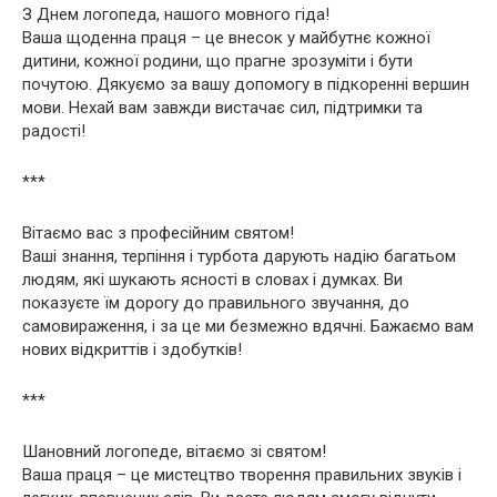
З Днем логопеда, нашого мовного гіда!
Ваша щоденна праця – це внесок у майбутнє кожної
дитини, кожної родини, що прагне зрозуміти і бути
почутою. Дякуємо за вашу допомогу в підкоренні вершин
мови. Нехай вам завжди вистачає сил, підтримки та
радості!
***
Вітаємо вас з професійним святом!
Ваші знання, терпіння і турбота дарують надію багатьом
людям, які шукають ясності в словах і думках. Ви
показуєте їм дорогу до правильного звучання, до
самовираження, і за це ми безмежно вдячні. Бажаємо вам
нових відкриттів і здобутків!
***
Шановний логопеде, вітаємо зі святом!
Ваша праця – це мистецтво творення правильних звуків і