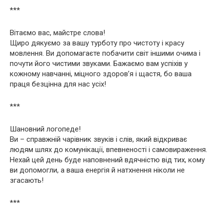
***
Вітаємо вас, майстре слова!
Щиро дякуємо за вашу турботу про чистоту і красу
мовлення. Ви допомагаєте побачити світ іншими очима і
почути його чистими звуками. Бажаємо вам успіхів у
кожному навчанні, міцного здоров’я і щастя, бо ваша
праця безцінна для нас усіх!
***
Шановний логопеде!
Ви – справжній чарівник звуків і слів, який відкриває
людям шлях до комунікації, впевненості і самовираження.
Нехай цей день буде наповнений вдячністю від тих, кому
ви допомогли, а ваша енергія й натхнення ніколи не
згасають!
***