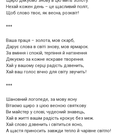
Щиро дякуємо знову в цю мить золоту.
Нехай кожен день – це щасливий політ,
Щоб слово твоє, як весна, розквіт!
***
Ваша праця – золота, мов скарб,
Дарує слова в світі знову, мов ярмарок.
За вміння і спокій, терпіння й натхнення
Дякуємо за кожне яскраве творення.
Хай у вашому серці радість дзвенить,
Хай ваш голос вічно для світу звучить!
***
Шановний логопеде, за мову ясну
Вітаємо щиро з цією весною святкову.
Ви майстер у слові, чудесний знавець,
Хай в житті вашім радість крокує без меж.
Хай слово дзвенить і світиться ясно,
А щастя приносить завжди тепло й чарівне світло!