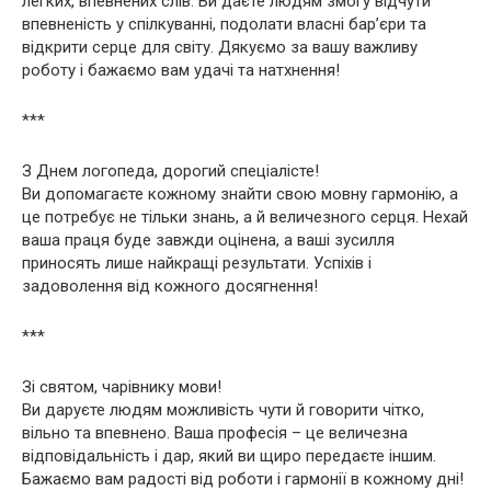
легких, впевнених слів. Ви даєте людям змогу відчути
впевненість у спілкуванні, подолати власні бар’єри та
відкрити серце для світу. Дякуємо за вашу важливу
роботу і бажаємо вам удачі та натхнення!
***
З Днем логопеда, дорогий спеціалісте!
Ви допомагаєте кожному знайти свою мовну гармонію, а
це потребує не тільки знань, а й величезного серця. Нехай
ваша праця буде завжди оцінена, а ваші зусилля
приносять лише найкращі результати. Успіхів і
задоволення від кожного досягнення!
***
Зі святом, чарівнику мови!
Ви даруєте людям можливість чути й говорити чітко,
вільно та впевнено. Ваша професія – це величезна
відповідальність і дар, який ви щиро передаєте іншим.
Бажаємо вам радості від роботи і гармонії в кожному дні!