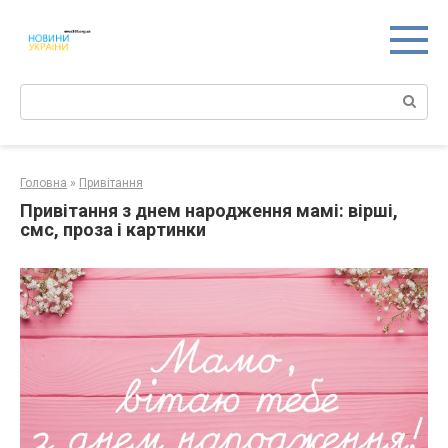
Перейти
к
контенту
Поиск:
Головна
»
Привітання
Привітання з днем народження мамі: вірші,
смс, проза і картинки