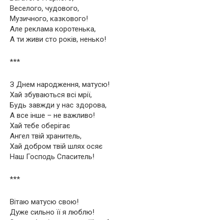
Веселого, чудового,
Музичного, казкового!
Але реклама коротенька,
А ти живи сто років, ненько!
***
З Днем народження, матусю!
Хай збуваються всі мрії,
Будь завжди у нас здорова,
А все інше – не важливо!
Хай тебе оберігає
Ангел твій хранитель,
Хай добром твій шлях осяє
Наш Господь Спаситель!
***
Вітаю матусю свою!
Дуже сильно її я люблю!