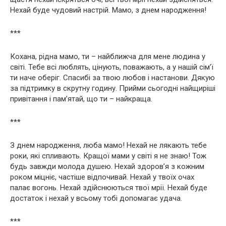
Нехай буде чудовий настрій. Мамо, з днем народження!
***
Кохана, рідна мамо, ти – найближча для мене людина у
світі. Тебе всі люблять, цінують, поважають, а у нашій сім’ї
ти наче оберіг. Спасибі за твою любов і настанови. Дякую
за підтримку в скрутну годину. Прийми сьогодні найщиріші
привітання і пам’ятай, що ти – найкраща.
***
З днем народження, люба мамо! Нехай не лякають тебе
роки, які спливають. Кращої мами у світі я не знаю! Тож
будь завжди молода душею. Нехай здоров’я з кожним
роком міцніє, частіше відпочивай. Нехай у твоїх очах
палає вогонь. Нехай здійснюються твої мрії. Нехай буде
достаток і нехай у всьому тобі допомагає удача.
***