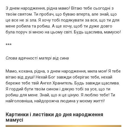
З днем народження, рідна мамо! Вітаю тебе сьогодні з
твоїм святом. Ти пробач, що буваю вперта, але знай, що
це все не зі зла. Я хочу тобі подякувати за все, що ти для
мене робила та робиш. А ще хочу, щоб ти дуже довго
була поруч зі мною на цьому світі. Будь щаслива, мамусю!
***
Слова вдячності матері від сина
Мамо, кохана, рідна, з днем народження, мила моя! Я тебе
вітаю від душі! Нехай Бог завжди оберігає тебе, нехай
береже тебе твій Ангел Хранитель. Будь завжди щаслива.
Я гордий бути твоїм сином і дякую тобі за усе, що ти
робиш для мене. Знай, що я це ціную. Я люблю тебе! Ти
найголовніша, найдорожча людина у моєму житті!
Картинки і листівки до дня народження
мамусі