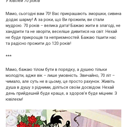
У ювілей 70 років
Мамо, сьогодні вам 70! Вас прикрашають зморшки, сивина
додає шарму! А за роки, що Ви прожили, ви стали
мудрою. 70 років – велика дата! Бажаю жити в злагоді, не
хандрити та не хворіти, веселіше дивитися на світ. Нехай
не буде прикрощів та неприємностей. Бажаю тішити нас
та радісно прожити до 120 років!
***
Мамо, бажаю тілом бути в порядку, а душею тільки
молодіти, адже вік – лише умовність. Звичайно, 70 літ –
чимало, але суть не в цьому, це просто рахунок. Живіть
душа в душу з рідними, діліться своїм досвідом. Нехай
день прийдешній буде краще, а здоров’я буде міцним. З
ювілеєм!