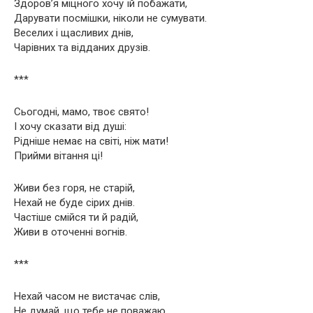
Здоров’я міцного хочу їй побажати,
Дарувати посмішки, ніколи не сумувати.
Веселих і щасливих днів,
Чарівних та відданих друзів.
***
Сьогодні, мамо, твоє свято!
І хочу сказати від душі:
Рідніше немає на світі, ніж мати!
Прийми вітання ці!
Живи без горя, не старій,
Нехай не буде сірих днів.
Частіше смійся ти й радій,
Живи в оточенні вогнів.
***
Нехай часом не вистачає слів,
Не думай, що тебе не поважаю,