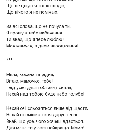
Що не ціную я твоїх плодів,
Що нічого я не помічаю.
За всі слова, що не почула ти,
Я прошу в тебе вибачення.
Ти знай, що я тебе люблю!
Моя мамуся, з днем народження!
***
Мила, кохана та рідна,
Вітаю, мамочко, тебе!
І від усієї душі тобі зичу світла,
Нехай над тобою буде небо голубе!
Нехай очі сльозяться лише від щастя,
Нехай посмішка твоя дарує тепло.
Знай, що усе, чого хочеш, вдасться,
Для мене ти у світі найкраща, Мамо!