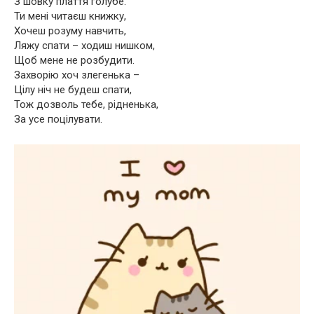
З шовку плаття голубе.
Ти мені читаєш книжку,
Хочеш розуму навчить,
Ляжу спати – ходиш нишком,
Щоб мене не розбудити.
Захворію хоч злегенька –
Цілу ніч не будеш спати,
Тож дозволь тебе, рідненька,
За усе поцілувати.