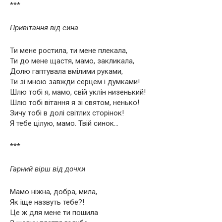
***
Привітання від сина
Ти мене ростила, ти мене плекала,
Ти до мене щастя, мамо, закликала,
Долю гаптувала вмілими руками,
Ти зі мною завжди серцем і думками!
Шлю тобі я, мамо, свій уклін низенький!
Шлю тобі вітання я зі святом, ненько!
Зичу тобі в долі світлих сторінок!
Я тебе цілую, мамо. Твій синок…
***
Гарний вірш від дочки
Мамо ніжна, добра, мила,
Як іще назвуть тебе?!
Це ж для мене ти пошила