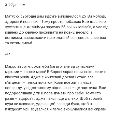
З 50-річчям
Матусю, сьогодні Вам вдруге виповнилося 25. Ви молоді,
здорові й повні сил! Тому просто побажаю Вам щасливо
зустріти ще як мінімум парочку 25-річних ювілеїв, а час від
ювілею до ювілею проживати на повну: весело, з
вогником, заряджаючи навколишній світ своєю енергією
та оптимізмом!
***
Мамо, півсотні років ніби багато, але за сучасними
мірками – зовсім мало! В Європі якраз починають жити в
півсотні років. Адже є життєвий досвід і стаж, але
п’ятдесят – тільки початок. Коли все життя лише
попереду, у відсотковому відношенні – це часточка. Вже
подорослішали діти й пора думати про себе! Тому сто
разів – здоров’я, адже пенсія ще далеко. Щоб грошей
кури не клювали, удача щоб завжди була, щоб в
п’ятдесят мрії збувалися й легко вирішувалися всі справи!