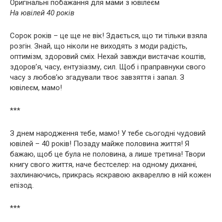
Оригінальні побажання для мами з ювілеєм
На ювілей 40 років
Сорок років – це ще не вік! Здається, що ти тільки взяла
розгін. Знай, що ніколи не виходять з моди радість,
оптимізм, здоровий сміх. Нехай завжди вистачає коштів,
здоров’я, часу, ентузіазму, сил. Щоб і праправнуки свого
часу з любов’ю згадували твоє завзяття і запал. З
ювілеєм, мамо!
***
З днем ​​народження тебе, мамо! У тебе сьогодні чудовий
ювілей – 40 років! Позаду майже половина життя! Я
бажаю, щоб це була не половина, а лише третина! Твори
книгу свого життя, наче бестселер: на одному диханні,
захлинаючись, прикрась яскравою аквареллю в ній кожен
епізод.
***