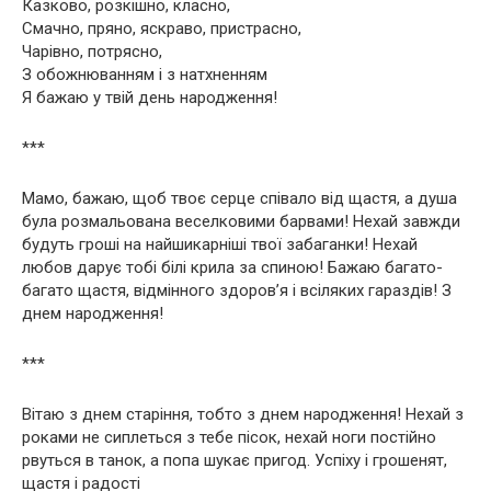
Казково, розкішно, класно,
Смачно, пряно, яскраво, пристрасно,
Чарівно, потрясно,
З обожнюванням і з натхненням
Я бажаю у твій день народження!
***
Мамо, бажаю, щоб твоє серце співало від щастя, а душа
була розмальована веселковими барвами! Нехай завжди
будуть гроші на найшикарніші твої забаганки! Нехай
любов дарує тобі білі крила за спиною! Бажаю багато-
багато щастя, відмінного здоров’я і всіляких гараздів! З
днем народження!
***
Вітаю з днем старіння, тобто з днем народження! Нехай з
роками не сиплеться з тебе пісок, нехай ноги постійно
рвуться в танок, а попа шукає пригод. Успіху і грошенят,
щастя і радості