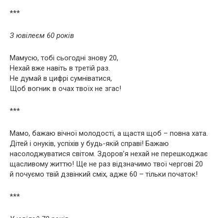
***
З ювілеєм 60 років
Мамусю, тобі сьогодні знову 20,
Нехай вже навіть в третій раз.
Не думай в цифрі сумніватися,
Щоб вогник в очах твоїх не згас!
***
Мамо, бажаю вічної молодості, а щастя щоб – повна хата.
Дітей і онуків, успіхів у будь-якій справі! Бажаю
насолоджуватися світом. Здоров’я нехай не перешкоджає
щасливому життю! Ще не раз відзначимо твої чергові 20
й почуємо твій дзвінкий сміх, адже 60 – тільки початок!
***