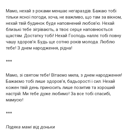
Мамо, нехай з роками меншає негараздів. Бажаю тобі
тільки ясної погоди, хоча, не важливо, що там за вікном,
нехай твій будинок буде наповнений любов’ю. Нехай
близькі тебе зігрівають, а твоє серце наповнюється
щастям. Достатку тобі! Нехай Господь наллє тобі повну
чашу здоров’я. Будь ще сотню років молода. Люблю
тебе! З днем народження, рідна!
***
Мамо, зі святом тебе! Вітаємо мила, з днем народження!
Бажаємо тобі лише здоров’я, бадьорості і сил. Нехай
кожен твій день приносить лише позитив та хороший
настрій. Ми тебе дуже любимо! За все тобі спасибі,
мамусю!
***
Подяка мамі від доньки