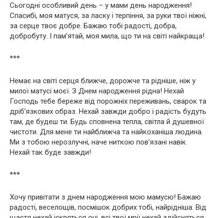
Сьогодні особливий день – у мами день народження!
Спасибі, моя матуся, за ласку і терпіння, за руки твої ніжні,
за серце твоє добре. Бажаю тобі радості, добра,
добробуту. І пам’ятай, моя мила, що ти на світі найкраща!
***
Немає на світі серця ближче, дорожче та рідніше, ніж у
милої матусі моєї. З Днем народження рідна! Нехай
Господь тебе береже від порожніх переживань, сварок та
дріб’язкових образ. Нехай завжди добро і радість будуть
там, де будеш ти. Будь сповнена тепла, світла й душевної
чистоти. Для мене ти найближча та найкоханіша людина.
Ми з тобою нерозлучні, наче ниткою пов’язані навік.
Нехай так буде завжди!
***
Хочу привітати з днем народження мою мамусю! Бажаю
радості, веселощів, посмішок добрих тобі, найрідніша. Від
щастя нехай іскряться очі, всі твої мрії нехай здійсняться.