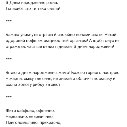
З Днем народження рідна,
І спасибі, що ти така світла!
***
Бажаю уникнути стресів й спокійно ночами спати. Нехай
здоровий пофігізм зміцнює твій організм! А щоб тонус не
страждав, частіше келих піднімай. З днем народження!
***
Вітаю з днем народження, мамо! Бажаю гарного настрою
– жартів, сміху і везіння, не знімай з обличчя посмішку й
схопи золоту рибку за хвіст.
***
Жити кайфово, офігенно,
Нереально, незрівнянно,
Приголомшливо, прекрасно,