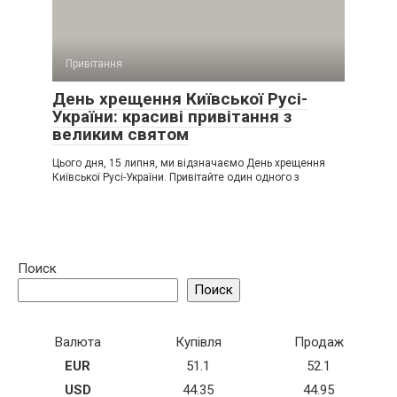
Привітання
День хрещення Київської Русі-
України: красиві привітання з
великим святом
Цього дня, 15 липня, ми відзначаємо День хрещення
Київської Русі-України. Привітайте один одного з
Поиск
Поиск
Валюта
Купівля
Продаж
EUR
51.1
52.1
USD
44.35
44.95