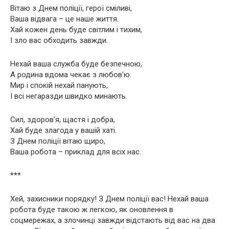
Вітаю з Днем поліції, герої сміливі,
Ваша відвага – це наше життя.
Хай кожен день буде світлим і тихим,
І зло вас обходить завжди.
Нехай ваша служба буде безпечною,
А родина вдома чекає з любов’ю.
Мир і спокій нехай панують,
І всі негаразди швидко минають.
Сил, здоров’я, щастя і добра,
Хай буде злагода у вашій хаті.
З Днем поліції вітаю щиро,
Ваша робота – приклад для всіх нас.
***
Хей, захисники порядку! З Днем поліції вас! Нехай ваша
робота буде такою ж легкою, як оновлення в
соцмережах, а злочинці завжди відстають від вас на два