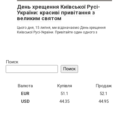
День хрещення Київської Русі-
України: красиві привітання з
великим святом
Цього дня, 15 липня, ми відзначаємо День хрещення
Київської Русі-України. Привітайте один одного з
Поиск
Поиск
Валюта
Купівля
Продаж
EUR
51.1
52.1
USD
44.35
44.95