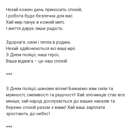
Нехай кожен день приносить спокій,
І робота буде безпечна для вас.
Хай мир панує в кожній миті,
І життя дарує лише радість.
Здоров’я, сили і тепла в родині,
Нехай здійснюються всі ваші мрії.
З Днем поліції, наші герої,
Ваша відвага – це наш спокій.
***
З Днем поліції, шановні воїни! Бажаємо вам сили та
мужності, сміливості та рішучості! Хай злочинців стає все
менше, хай народ дослухається до ваших наказів та
береже спокій разом з вами! Хай ваші зарплати
зростають до небес!
***