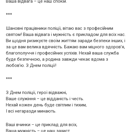
Ваша відвага – це наш спокій.
***
Шановні працівники поліції, вітаю вас з професійним
святом! Ваша відвага і мужність є прикладом для всіх нас.
Ви щодня ризикуєте своїм життям заради безпеки інших, і
за це вам велика вдячність. Бажаю вам міцного здоров’я,
благополуччя і професійних успіхів. Нехай ваша служба
буде безпечною, а родина завжди чекає вдома з
любов’ю. З Днем поліції!
***
З Днем поліції, герої відважні,
Ваше служіння – це відданість і честь.
Нехай кожен день буде світлим і тихим,
І всі негаразди минають.
Ваші вчинки – це приклад для всіх,
Ваша мужність – це наш захист.