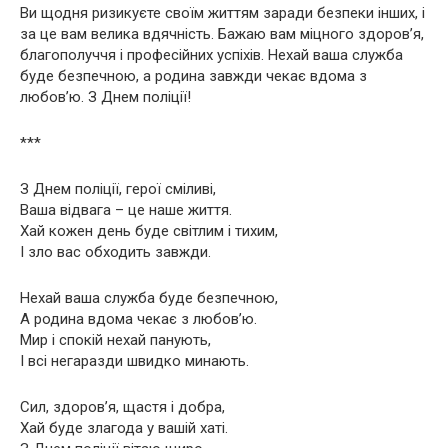
Ви щодня ризикуєте своїм життям заради безпеки інших, і
за це вам велика вдячність. Бажаю вам міцного здоров’я,
благополуччя і професійних успіхів. Нехай ваша служба
буде безпечною, а родина завжди чекає вдома з
любов’ю. З Днем поліції!
***
З Днем поліції, герої сміливі,
Ваша відвага – це наше життя.
Хай кожен день буде світлим і тихим,
І зло вас обходить завжди.
Нехай ваша служба буде безпечною,
А родина вдома чекає з любов’ю.
Мир і спокій нехай панують,
І всі негаразди швидко минають.
Сил, здоров’я, щастя і добра,
Хай буде злагода у вашій хаті.