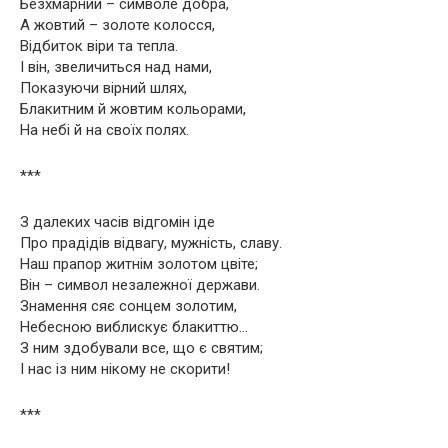
Безхмарний – символе добра,
А жовтий – золоте колосся,
Відбиток віри та тепла.
І він, звеличиться над нами,
Показуючи вірний шлях,
Блакитним й жовтим кольорами,
На небі й на своїх полях.
***
З далеких часів відгомін іде
Про прадідів відвагу, мужність, славу.
Наш прапор житнім золотом цвіте;
Він – символ незалежної держави.
Знамення сяє сонцем золотим,
Небесною виблискує блакиттю…
З ним здобували все, що є святим;
І нас із ним нікому не скорити!
***