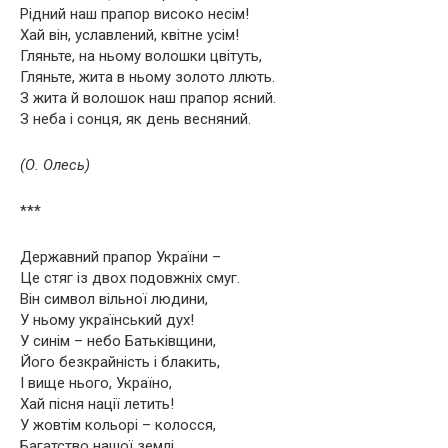
Рідний наш прапор високо несім!
Хай він, уславлений, квітне усім!
Гляньте, на ньому волошки цвітуть,
Гляньте, жита в ньому золото ллють.
З жита й волошок наш прапор ясний.
З неба і сонця, як день весняний.
(О. Олесь)
***
Державний прапор України –
Це стяг із двох подовжніх смуг.
Він символ вільної людини,
У ньому український дух!
У синім – небо Батьківщини,
Його безкрайність і блакить,
І вище нього, Україно,
Хай пісня нації летить!
У жовтім кольорі – колосся,
Багатство нашої землі.