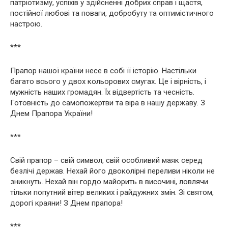
патріотизму, успіхів у здійсненні добрих справ і щастя,
постійної любові та поваги, добробуту та оптимістичного
настрою.
***
Прапор нашої країни несе в собі її історію. Настільки
багато всього у двох кольорових смугах. Це і вірність, і
мужність наших громадян. Їх відвертість та чесність.
Готовність до самопожертви та віра в нашу державу. З
Днем Прапора України!
***
Свій прапор – свій символ, свій особливий маяк серед
безлічі держав. Нехай його двоколірні переливи ніколи не
зникнуть. Нехай він гордо майорить в височині, ловлячи
тільки попутний вітер великих і райдужних змін. Зі святом,
дорогі краяни! З Днем прапора!
***