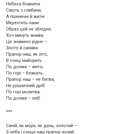
Небеса блакитні
Сяють з глибини,
А пшеничні й житні
Мерехтять лани.
Образ цей не зблідне,
Хоч минуть жнива.
Це знамено рідне –
Злото й синява.
Прапор наш, як літо,
В сонці майорить.
По долині – жито,
По горі – блакить.
Прапор наш – не битва,
Не рушничний дріб:
По горі молитва,
По долині – хліб.
***
Синій, як море, як день, золотий —
З неба і сонця наш прапор ясний.