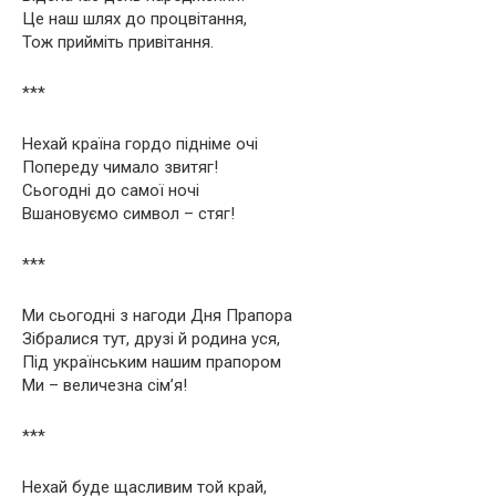
Це наш шлях до процвітання,
Тож прийміть привітання.
***
Нехай країна гордо підніме очі
Попереду чимало звитяг!
Сьогодні до самої ночі
Вшановуємо символ – стяг!
***
Ми сьогодні з нагоди Дня Прапора
Зібралися тут, друзі й родина уся,
Під українським нашим прапором
Ми – величезна сім’я!
***
Нехай буде щасливим той край,