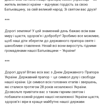
житель великої країни – відчуває гордість за свою
Батьківщину, за свій великий народ. Зі святом вас друзі!
***
Дорогі земляки! У цей знаменний день бажаю всім вам
миру і щастя, здоров’я і добробут! Зробимо все можливе,
щоб наші діти зберегли до державного прапора святе і
шанобливе ставлення. Нехай всі вони виростуть гідними
громадянами нашої Батьківщини – України!
***
Дорогі друзі! Вітаю всіх вас з Днем Державного Прапора
України. Державний прапор – це символ духу і свободи
нашої країни. Це символ всіх головних етапів і звершень,
які сталися протягом 28 років незалежної України.
Дозвольте привітати вас з таким гарним святом і
побажати кожній родині нашої незалежної України щастя,
здоров’я і віри в краще майбутнє нашої держави.