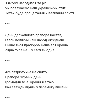
В якому народився та ріс.
Ми поважаємо наш український стяг
Нехай буде процвітання й величний зріст!
***
День державного прапора настав,
І весь великий наш народ об’єднав!
Пишається прапором наша вся країна,
Рідна Україна – у світі ти одна!
***
Яке патріотичне це свято –
Прапора України день!
Громадян всієї країни я вітаю,
Хай завжди вірять у перемогу лишень!
***