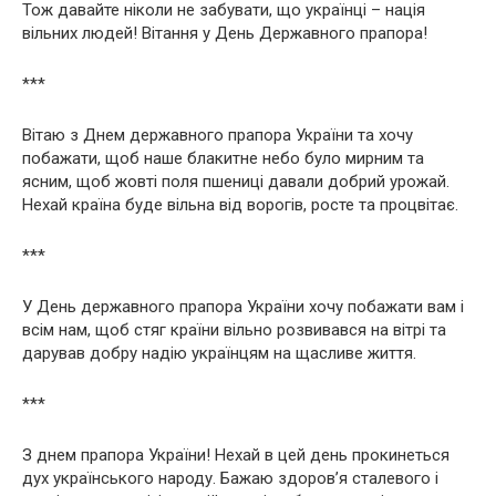
Тож давайте ніколи не забувати, що українці – нація
вільних людей! Вітання у День Державного прапора!
***
Вітаю з Днем державного прапора України та хочу
побажати, щоб наше блакитне небо було мирним та
ясним, щоб жовті поля пшениці давали добрий урожай.
Нехай країна буде вільна від ворогів, росте та процвітає.
***
У День державного прапора України хочу побажати вам і
всім нам, щоб стяг країни вільно розвивався на вітрі та
дарував добру надію українцям на щасливе життя.
***
З днем прапора України! Нехай в цей день прокинеться
дух українського народу. Бажаю здоров’я сталевого і