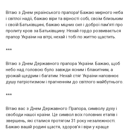
Вітаю з Днем українського прапора! Бажаю мирного неба
і світлої надії, бажаю віри та вірності собі, своїм близьким
і своїй Батьківщині, бажаю міцних сил і доброї пам’яті про
пролиту кров за Батьківщину. Нехай гордо розвивається
прапор України на вітрі, нехай і тобі по життю щастить.
***
Вітаю з Днем Державного прапора України. Бажаю, щоб
небо над головою було завжди ясним і блакитним, а
урожай щедрим і багатим. Нехай стяг України наповнює
душу патріотизмом і прагненням до світлого майбутнього.
***
Вітаю вас з Днем Державного Прапора, символу духу і
свободи нашої країни. Це символ всіх головних етапів і
звершень, які сталися протягом 31 року незалежності.
Бажаю вашій родині щастя, здоров’я і віри у краще