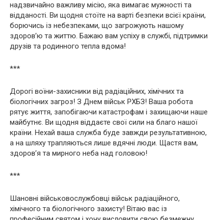
надзвичайно важливу місію, яка вимагає мужності та
відданості. Ви щодня стоїте на варті безпеки всієї країни,
борючись із небезпеками, що загрожують нашому
здоров’ю та життю. Бажаю вам успіху в службі, підтримки
друзів та родинного тепла вдома!
***
Дорогі воїни-захисники від радіаційних, хімічних та
біологічних загроз! З Днем військ РХБЗ! Ваша робота
рятує життя, запобігаючи катастрофам і захищаючи наше
майбутнє. Ви щодня віддаєте свої сили на благо нашої
країни. Нехай ваша служба буде завжди результативною,
а на шляху трапляються лише вдячні люди. Щастя вам,
здоров’я та мирного неба над головою!
***
Шановні військовослужбовці військ радіаційного,
хімічного та біологічного захисту! Вітаю вас із
професійним святом і хочу висловити свою безмежну