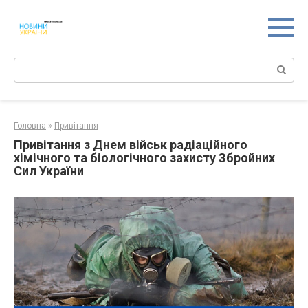
Перейти
к
контенту
Поиск:
Головна
»
Привітання
Привітання з Днем військ радіаційного
хімічного та біологічного захисту Збройних
Сил України