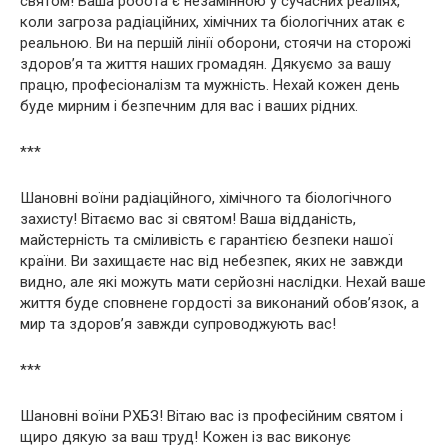
святом! Ваша робота є незамінною у сучасних реаліях,
коли загроза радіаційних, хімічних та біологічних атак є
реальною. Ви на першій лінії оборони, стоячи на сторожі
здоров’я та життя наших громадян. Дякуємо за вашу
працю, професіоналізм та мужність. Нехай кожен день
буде мирним і безпечним для вас і ваших рідних.
***
Шановні воїни радіаційного, хімічного та біологічного
захисту! Вітаємо вас зі святом! Ваша відданість,
майстерність та сміливість є гарантією безпеки нашої
країни. Ви захищаєте нас від небезпек, яких не завжди
видно, але які можуть мати серйозні наслідки. Нехай ваше
життя буде сповнене гордості за виконаний обов’язок, а
мир та здоров’я завжди супроводжують вас!
***
Шановні воїни РХБЗ! Вітаю вас із професійним святом і
щиро дякую за ваш труд! Кожен із вас виконує