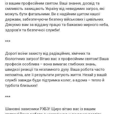
із вашим професійним святом. Ваші знання, досвід та
сміливість захищають Україну від невидимих загроз, які
можуть бути фатальними. Ви є надійним щитом нашої
держави, забезпечуючи безпеку військових і цивільних.
Дякуємо вам за віддану працю та бажаємо мирного неба,
здоров’я та безпечної служби!
***
Дорогі воїни захисту від радіаційних, хімічних та
біологічних загроз! Вітаю вас з професійним святом! Ваша
професія особлива – вона вимагає глибоких знань,
швидкої реакції та незламного духу. Ваша робота часто
непомітна, але її результати рятують життя. Нехай у вашій
службі завжди буде підтримка колег, а вдома – тепло й
турбота близьких!
***
Шановні захисники РХБЗ! Щиро вітаю вас із вашим