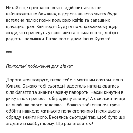
Нехай в це прекрасне свято здійсниться ваше
найзаповітніше бажання, а дорога вашого життя буде
встелена пелюстками польових квітів та запашних
цілющих трав. Хай поруч будуть по-справжньому щирі
люди, які принесуть у ваше життя тільки світло, добро,
радість і посмішки. Вітаю вас з днем Івана Купала!
***
Прикольні побажання для дівчат
Дорога моя подруго, вітаю тебе з магічним святом Івана
Купала. Бажаю тобі сьогодні вдосталь натанцюватись
біля багаття та знайти чарівну папороть. Нехай кинутий в
річку вінок принесе тобі радісну звістку! А оскільки ти ще
не знайшла свого чоловіка – бажаю тобі опівночі тричі
оббігти навколо житнього поля оголеною і після цього
обряду знайти його. Веселись сьогодні так, щоб було що
згадати в майбутньому. Ще раз зі святом!