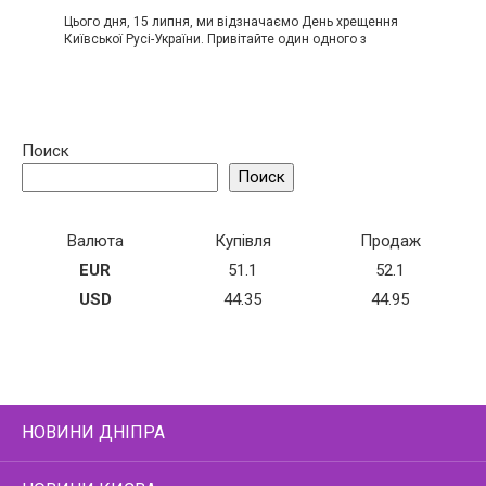
Цього дня, 15 липня, ми відзначаємо День хрещення
Київської Русі-України. Привітайте один одного з
Поиск
Поиск
Валюта
Купівля
Продаж
EUR
51.1
52.1
USD
44.35
44.95
НОВИНИ ДНІПРА