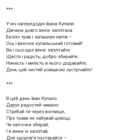
***
У ніч напередодні Івана Купали
Дівчина довго вінок заплітала:
Безліч трав і запашних квітів –
Ось і віночок купальський готовий!
Ви і сьогодні вінок заплітайте:
Щастя і радість, добро збирайте,
Ніжність і милість в нього додавайте,
День цей чистий усмішкою зустрічайте!
***
В цей день Іван Купало
Дарує радостей чимало:
Стрибай ти через вогнище,
Про трави не забувай цілющі,
Чи квіточки збирай,
І в вінки їх заплітай,
Для здоров’я постарайся –