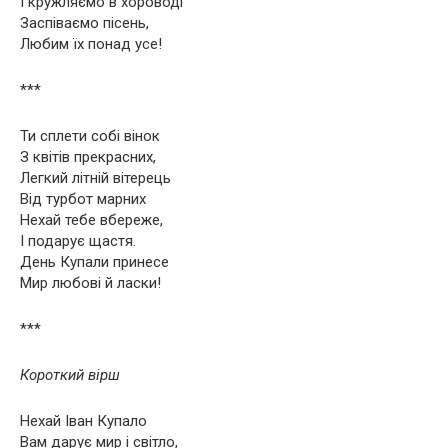
І кружляємо в хороводі
Заспіваємо пісень,
Любим їх понад усе!
***
Ти сплети собі вінок
З квітів прекрасних,
Легкий літній вітерець
Від турбот марних
Нехай тебе вбереже,
І подарує щастя.
День Купали принесе
Мир любові й ласки!
***
Короткий вірш
Нехай Іван Купало
Вам дарує мир і світло,