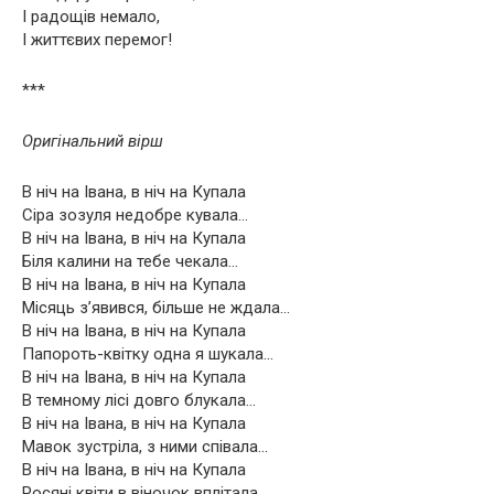
І радощів немало,
І життєвих перемог!
***
Оригінальний вірш
В ніч на Івана, в ніч на Купала
Сіра зозуля недобре кувала…
В ніч на Івана, в ніч на Купала
Біля калини на тебе чекала…
В ніч на Івана, в ніч на Купала
Місяць з’явився, більше не ждала…
В ніч на Івана, в ніч на Купала
Папороть-квітку одна я шукала…
В ніч на Івана, в ніч на Купала
В темному лісі довго блукала…
В ніч на Івана, в ніч на Купала
Мавок зустріла, з ними співала…
В ніч на Івана, в ніч на Купала
Росяні квіти в віночок вплітала…