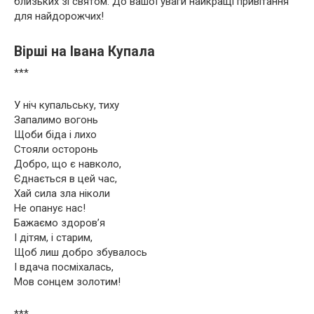
близьких зі святом. До вашої уваги найкращі привітання
для найдорожчих!
Вірші на Івана Купала
***
У ніч купальську, тиху
Запалимо вогонь
Щоби біда і лихо
Стояли осторонь
Добро, що є навколо,
Єднається в цей час,
Хай сила зла ніколи
Не опанує нас!
Бажаємо здоров’я
І дітям, і старим,
Щоб лиш добро збувалось
І вдача посміхалась,
Мов сонцем золотим!
***