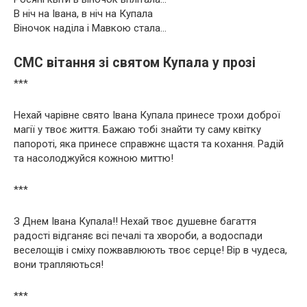
В ніч на Івана, в ніч на Купала
Віночок наділа і Мавкою стала…
СМС вітання зі святом Купала у прозі
***
Нехай чарівне свято Івана Купала принесе трохи доброї
магії у твоє життя. Бажаю тобі знайти ту саму квітку
папороті, яка принесе справжнє щастя та кохання. Радій
та насолоджуйся кожною миттю!
***
З Днем Івана Купала!! Нехай твоє душевне багаття
радості відганяє всі печалі та хвороби, а водоспади
веселощів і сміху пожвавлюють твоє серце! Вір в чудеса,
вони трапляються!
***