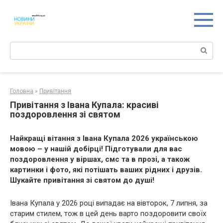
Перейти
к
контенту
Поиск:
Головна
»
Привітання
Привітання з Івана Купала: красиві
поздоровлення зі святом
Найкращі вітання з Івана Купала 2026 українською
мовою – у нашій добірці! Підготували для вас
поздоровлення у віршах, смс та в прозі, а також
картинки і фото, які потішать ваших рідних і друзів.
Шукайте привітання зі святом до душі!
Івана Купала у 2026 році випадає на вівторок, 7 липня, за
старим стилем, тож в цей день варто поздоровити своїх