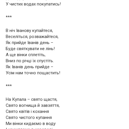
У чистих водах покупатись!
***
В ніч Іванову купайтеся,
Веселіться, розважайтеся,
Як прийде Іванів день –
Буде святкувати не лінь!
А ще вінки сплетіть,
Вниз по річці їх спустіть.
Як Іванів день прийде –
Усім нам точно пощастить!
***
На Купала – свято щастя,
Свято вогнища й завзяття,
Свято квітів і кохання
Свято чистого купання
Ми вінки кидаємо в воду