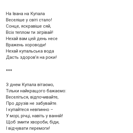
На Івана на Купала
Веселіше у світі стало!
Сонце, яскравіше сяй,
Всіх теплом ти зігрівай!
Нехай вам цей день несе
Вражень хороводи!
Нехай купальська вода
Дасть здоров’я на роки!
***
З днем Купала вітаємо,
Тільки найкращого бажаємо:
Веселіться, відпочивайте,
Про друзів не забувайте.
І купайтеся невпинно –
У морі, річці, навіть у ванній!
Щоб змити хвороби, біди,
І відчувати перемоги!