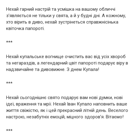
Нехай гарний настрій та усмішка на вашому обличчі
з’являється не тільки у свята, а й у будні дні. А кожному,
хто вірить в диво, нехай зустрінеться справжнісінька
квіточка папороті.
***
Нехай купальське вогнище очистить вас від усіх хвороб
та негараздів, а легендарний цвіт папороті подарує віру в
надзвичайне та дивовижне. З днем Купала!
***
Нехай сьогоднішнє свято подарує вам нові думки, нові
ідеї, враження та мрії. Нехай Іван Купало наповнить ваше
життя свіжістю, як і цей прекрасний літній день. Веселого
настрою, незабутніх емоцій, міцного здоров’я. Вітаємо!
***