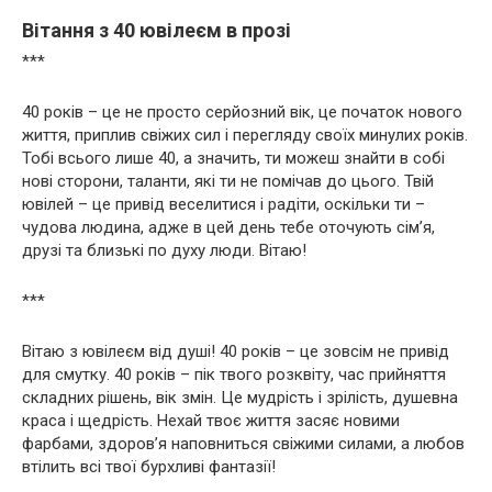
Вітання з 40 ювілеєм в прозі
***
40 років – це не просто серйозний вік, це початок нового
життя, приплив свіжих сил і перегляду своїх минулих років.
Тобі всього лише 40, а значить, ти можеш знайти в собі
нові сторони, таланти, які ти не помічав до цього. Твій
ювілей – це привід веселитися і радіти, оскільки ти –
чудова людина, адже в цей день тебе оточують сім’я,
друзі та близькі по духу люди. Вітаю!
***
Вітаю з ювілеєм від душі! 40 років – це зовсім не привід
для смутку. 40 років – пік твого розквіту, час прийняття
складних рішень, вік змін. Це мудрість і зрілість, душевна
краса і щедрість. Нехай твоє життя засяє новими
фарбами, здоров’я наповниться свіжими силами, а любов
втілить всі твої бурхливі фантазії!