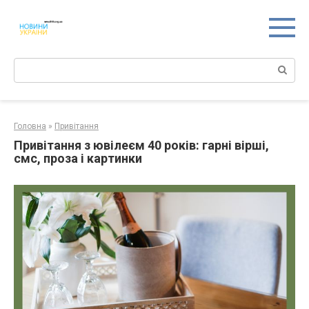
Перейти
к
контенту
Поиск:
Головна
»
Привітання
Привітання з ювілеєм 40 років: гарні вірші,
смс, проза і картинки