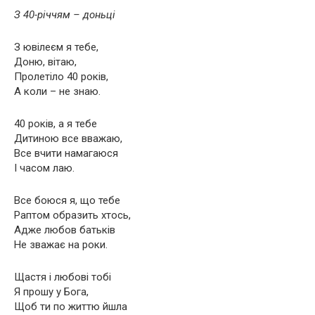
З 40-річчям – доньці
З ювілеєм я тебе,
Доню, вітаю,
Пролетіло 40 років,
А коли – не знаю.
40 років, а я тебе
Дитиною все вважаю,
Все вчити намагаюся
І часом лаю.
Все боюся я, що тебе
Раптом образить хтось,
Адже любов батьків
Не зважає на роки.
Щастя і любові тобі
Я прошу у Бога,
Щоб ти по життю йшла