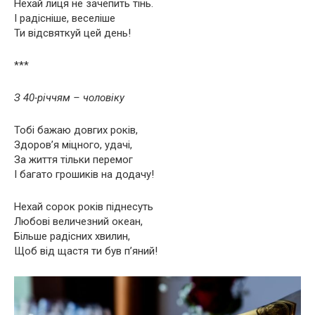
Нехай лиця не зачепить тінь.
І радісніше, веселіше
Ти відсвяткуй цей день!
***
З 40-річчям – чоловіку
Тобі бажаю довгих років,
Здоров’я міцного, удачі,
За життя тільки перемог
І багато грошиків на додачу!
Нехай сорок років піднесуть
Любові величезний океан,
Більше радісних хвилин,
Щоб від щастя ти був п’яний!