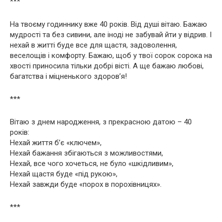
***
На твоєму годиннику вже 40 років. Від душі вітаю. Бажаю
мудрості та без сивини, але іноді не забувай йти у відрив. І
нехай в житті буде все для щастя, задоволення,
веселощів і комфорту. Бажаю, щоб у твої сорок сорока на
хвості приносила тільки добрі вісті. А ще бажаю любові,
багатства і міцненького здоров’я!
***
Вітаю з днем народження, з прекрасною датою – 40
років:
Нехай життя б’є «ключем»,
Нехай бажання збігаються з можливостями,
Нехай, все чого хочеться, не було «шкідливим»,
Нехай щастя буде «під рукою»,
Нехай завжди буде «порох в порохівницях».
***