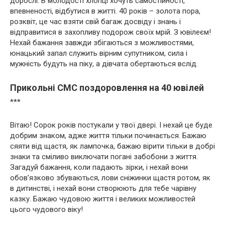
дорослі. В молодості хлопці хочуть самостійності,
впевненості, відбутися в житті. 40 років – золота пора,
розквіт, це час взяти свій багаж досвіду і знань і
відправитися в захопливу подорож своїх мрій. З ювілеєм!
Нехай бажання завжди збігаються з можливостями,
юнацький запал служить вірним супутником, сила і
мужність будуть на піку, а дівчата обертаються вслід.
Прикольні СМС поздоровлення на 40 ювілей
***
Вітаю! Сорок років постукали у твої двері. І нехай це буде
добрим знаком, адже життя тільки починається. Бажаю
сяяти від щастя, як лампочка, бажаю вірити тільки в добрі
знаки та сміливо виключати погані забобони з життя.
Загадуй бажання, коли падають зірки, і нехай вони
обов’язково збуваються, лови сніжинки щастя ротом, як
в дитинстві, і нехай вони створюють для тебе чарівну
казку. Бажаю чудовою життя і великих можливостей
цього чудового віку!