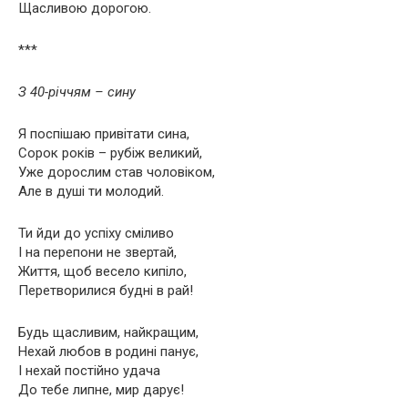
Щасливою дорогою.
***
З 40-річчям – сину
Я поспішаю привітати сина,
Сорок років – рубіж великий,
Уже дорослим став чоловіком,
Але в душі ти молодий.
Ти йди до успіху сміливо
І на перепони не звертай,
Життя, щоб весело кипіло,
Перетворилися будні в рай!
Будь щасливим, найкращим,
Нехай любов в родині панує,
І нехай постійно удача
До тебе липне, мир дарує!