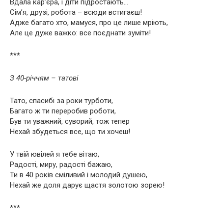
Вдала кар’єра, і діти підростають…
Сім’я, друзі, робота – всюди встигаєш!
Адже багато хто, мамуся, про це лише мріють,
Але це дуже важко: все поєднати зуміти!
***
З 40-річчям – татові
Тато, спасибі за роки турботи,
Багато ж ти переробив роботи,
Був ти уважний, суворий, тож тепер
Нехай збудеться все, що ти хочеш!
У твій ювілей я тебе вітаю,
Радості, миру, радості бажаю,
Ти в 40 років сміливий і молодий душею,
Нехай же доля дарує щастя золотою зорею!
***