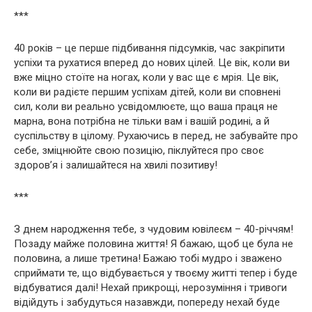
***
40 років – це перше підбивання підсумків, час закріпити
успіхи та рухатися вперед до нових цілей. Це вік, коли ви
вже міцно стоїте на ногах, коли у вас ще є мрія. Це вік,
коли ви радієте першим успіхам дітей, коли ви сповнені
сил, коли ви реально усвідомлюєте, що ваша праця не
марна, вона потрібна не тільки вам і вашій родині, а й
суспільству в цілому. Рухаючись в перед, не забувайте про
себе, зміцнюйте свою позицію, піклуйтеся про своє
здоров’я і залишайтеся на хвилі позитиву!
***
З днем ​​народження тебе, з чудовим ювілеєм – 40-річчям!
Позаду майже половина життя! Я бажаю, щоб це була не
половина, а лише третина! Бажаю тобі мудро і зважено
сприймати те, що відбувається у твоєму житті тепер і буде
відбуватися далі! Нехай прикрощі, нерозуміння і тривоги
відійдуть і забудуться назавжди, попереду нехай буде