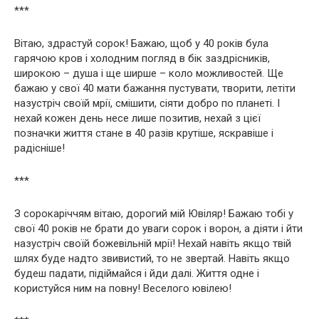
***
Вітаю, здрастуй сорок! Бажаю, щоб у 40 років була
гарячою кров і холодним погляд в бік заздрісників,
широкою – душа і ще ширше – коло можливостей. Ще
бажаю у свої 40 мати бажання пустувати, творити, летіти
назустріч своїй мрії, смішити, сіяти добро по планеті. І
нехай кожен день несе лише позитив, нехай з цієї
позначки життя стане в 40 разів крутіше, яскравіше і
радісніше!
***
З сорокаріччям вітаю, дорогий мій Ювіляр! Бажаю тобі у
свої 40 років не брати до уваги сорок і ворон, а діяти і йти
назустріч своїй божевільній мрії! Нехай навіть якщо твій
шлях буде надто звивистий, то не звертай. Навіть якщо
будеш падати, підіймайся і йди далі. Життя одне і
користуйся ним на повну! Веселого ювілею!