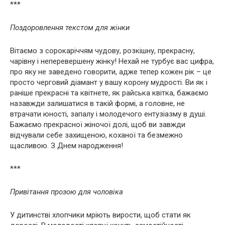
***
Поздоровлення текстом для жінки
Вітаємо з сорокаріччям чудову, розкішну, прекрасну,
чарівну і неперевершену жінку! Нехай не турбує вас цифра,
про яку не заведено говорити, адже тепер кожен рік – це
просто черговий діамант у вашу корону мудрості. Ви як і
раніше прекрасні та квітнете, як райська квітка, бажаємо
назавжди залишатися в такій формі, а головне, не
втрачати юності, запалу і молодечого ентузіазму в душі.
Бажаємо прекрасної жіночої долі, щоб ви завжди
відчували себе захищеною, коханої та безмежно
щасливою. З Днем народження!
***
Привітання прозою для чоловіка
У дитинстві хлопчики мріють вирости, щоб стати як