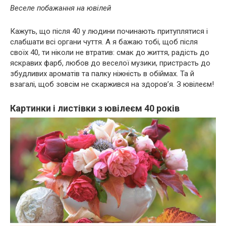
Веселе побажання на ювілей
Кажуть, що після 40 у людини починають притуплятися і
слабшати всі органи чуття. А я бажаю тобі, щоб після
своїх 40, ти ніколи не втратив: смак до життя, радість до
яскравих фарб, любов до веселої музики, пристрасть до
збудливих ароматів та палку ніжність в обіймах. Та й
взагалі, щоб зовсім не скаржився на здоров’я. З ювілеєм!
Картинки і листівки з ювілеєм 40 років