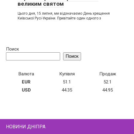
великим святом
Цього дня, 15 липня, ми відзначаємо День хрещення
Київської Русі-України. Привітайте один одного з
Поиск
Поиск
Валюта
Купівля
Продаж
EUR
51.1
52.1
USD
44.35
44.95
НОВИНИ ДНІПРА