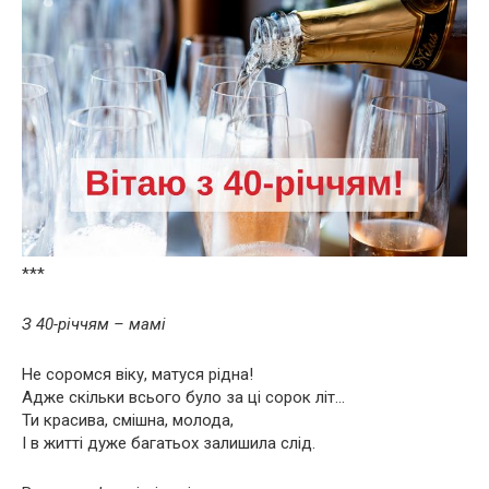
***
З 40-річчям – мамі
Не соромся віку, матуся рідна!
Адже скільки всього було за ці сорок літ…
Ти красива, смішна, молода,
І в житті дуже багатьох залишила слід.