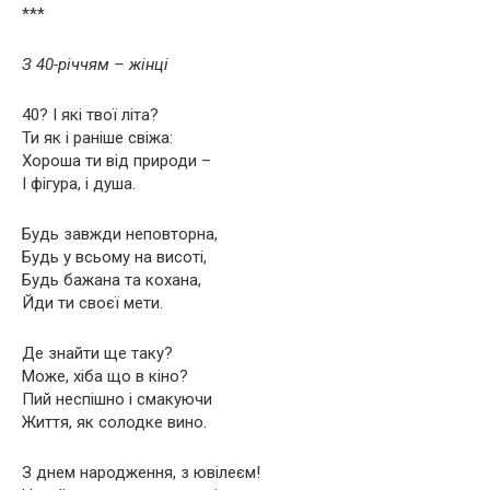
***
З 40-річчям – жінці
40? І які твої літа?
Ти як і раніше свіжа:
Хороша ти від природи –
І фігура, і душа.
Будь завжди неповторна,
Будь у всьому на висоті,
Будь бажана та кохана,
Йди ти своєї мети.
Де знайти ще таку?
Може, хіба що в кіно?
Пий неспішно і смакуючи
Життя, як солодке вино.
З днем народження, з ювілеєм!