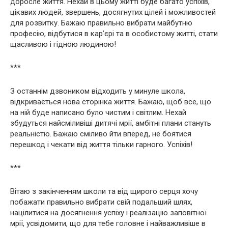
доросле життя. Нехай в цьому житті буде багато успіхів,
цікавих людей, звершень, досягнутих цілей і можливостей
для розвитку. Бажаю правильно вибрати майбутню
професію, відбутися в кар’єрі та в особистому житті, стати
щасливою і гідною людиною!
***
З останнім дзвоником відходить у минуле школа,
відкривається нова сторінка життя. Бажаю, щоб все, що
на ній буде написано було чистим і світлим. Нехай
збудуться найсміливіші дитячі мрії, амбітні плани стануть
реальністю. Бажаю сміливо йти вперед, не боятися
перешкод і чекати від життя тільки гарного. Успіхів!
***
Вітаю з закінченням школи та від щирого серця хочу
побажати правильно вибрати свій подальший шлях,
націлитися на досягнення успіху і реалізацію заповітної
мрії, усвідомити, що для тебе головне і найважливіше в