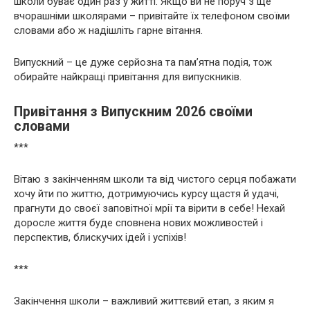
школи буває один раз у житті. Якщо ви не поруч з ще
вчорашніми школярами – привітайте їх телефоном своїми
словами або ж надішліть гарне вітання.
Випускний – це дуже серйозна та пам’ятна подія, тож
обирайте найкращі привітання для випускників.
Привітання з Випускним 2026 своїми
словами
***
Вітаю з закінченням школи та від чистого серця побажати
хочу йти по життю, дотримуючись курсу щастя й удачі,
прагнути до своєї заповітної мрії та вірити в себе! Нехай
доросле життя буде сповнена нових можливостей і
перспектив, блискучих ідей і успіхів!
***
Закінчення школи – важливий життєвий етап, з яким я