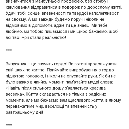
визначитися з майбутньою професією, без страху і
хвилювання відправитися в подорож по дорослому житті.
Удачі тобі, сонце, впевненості та твердої наполегливості
на своєму. А ми завжди будемо поруч і ніколи не
відмовимо в допомоги, адже ти це знаєш. Ми тебе
любимо, ми тобою пишаємося і ми щиро бажаємо, щоб
всі твої мрії стали реальністю!
***
Випускник – це звучить гордо! Ви готові продовжувати
свій шлях по життю. Приймайте випробування з гордо
піднятою головою, і ніколи не опускайте руки. Як би не
було важко в якийсь момент, пам’ятайте мудрі слова:
«Навіть після сильного дощу з’являється красива
веселка». Життя складається не тільки з радісних
моментів, але ми бажаємо вам щасливого життя, в якому
переважатиме мир, веселощі та впевненість у
завтрашньому дні!
***