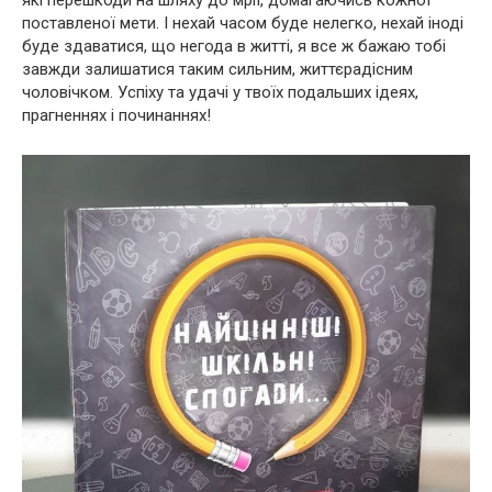
які перешкоди на шляху до мрії, домагаючись кожної
поставленої мети. І нехай часом буде нелегко, нехай іноді
буде здаватися, що негода в житті, я все ж бажаю тобі
завжди залишатися таким сильним, життєрадісним
чоловічком. Успіху та удачі у твоїх подальших ідеях,
прагненнях і починаннях!