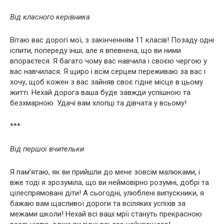
Від класного керівника
Вітаю вас дорогі мої, з закінченням 11 класів! Позаду одні
іспити, попереду інші, але я впевнена, що ви ними
впораєтеся. Я багато чому вас навчила і своєю чергою у
вас навчилася. Я щиро і всім серцем переживаю за вас і
хочу, щоб кожен з вас зайняв своє гідне місце в цьому
житті. Нехай дорога ваша буде завжди успішною та
безхмарною. Удачі вам хлопці та дівчата у всьому!
***
Від першої вчительки
Я пам’ятаю, як ви прийшли до мене зовсім малюками, і
вже тоді я зрозуміла, що ви неймовірно розумні, добрі та
цілеспрямовані діти! А сьогодні, улюблені випускники, я
бажаю вам щасливої дороги та всіляких успіхів за
межами школи! Нехай всі ваші мрії стануть прекрасною