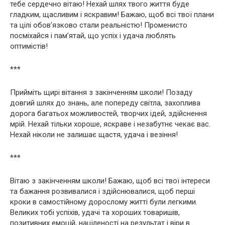
тебе сердечно вітаю! Нехай шлях твого життя буде
гладким, щасливим і яскравим! Бажаю, щоб всі твої плани
та цілі обов’язково стали реальністю! Променисто
посміхайся і пам’ятай, що успіх і удача люблять
оптимістів!
***
Прийміть щирі вітання з закінченням школи! Позаду
довгий шлях до знань, але попереду світла, захоплива
дорога багатьох можливостей, творчих ідей, здійснення
мрій. Нехай тільки хороше, яскраве і незабутнє чекає вас.
Нехай ніколи не залишає щастя, удача і везіння!
***
Вітаю з закінченням школи! Бажаю, щоб всі твої інтереси
та бажання розвивалися і здійснювалися, щоб перші
кроки в самостійному дорослому житті були легкими.
Великих тобі успіхів, удачі та хороших товаришів,
позитивних емоцій, націленості на результат і віри в