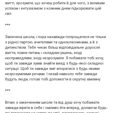
житті, зрозуміти, що хочеш робити й для чого, з великим
успіхом і ентузіазмом з кожним днем ​​підкорювати цей
світ.
***
Закінчена школа, і пора назавжди попрощатися не тільки
з рідної партою, вчителями та однокласниками, а й з
дитинством. Тебе чекає більш відповідальне доросле
життя, повне питань і складних рішень, іноді
несправедливе, іноді незрозуміле. Я побажати тобі хочу,
щоб ти завжди зумів знайти вихід з будь-якої складної
ситуації. Щоб ти завжди зміг впоратися з будь-якими
незрозумілими речами. І нехай навколо тебе завжди
будуть люди, готові тобі допомогти в скрутну хвилину.
***
Вітаю з закінченням школи та від душі хочу побажати
завжди вірити в себе і сміливо йти вперед, долаючи будь-