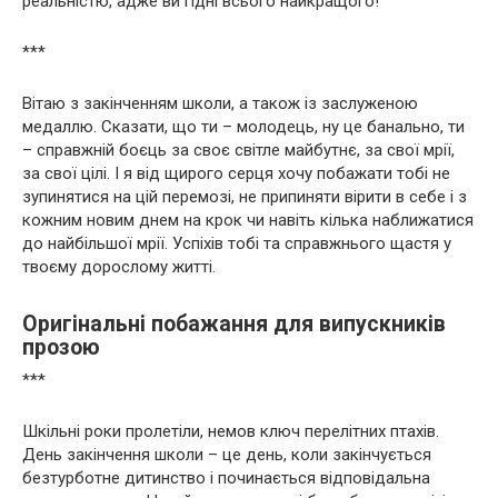
реальністю, адже ви гідні всього найкращого!
***
Вітаю з закінченням школи, а також із заслуженою
медаллю. Сказати, що ти – молодець, ну це банально, ти
– справжній боєць за своє світле майбутнє, за свої мрії,
за свої цілі. І я від щирого серця хочу побажати тобі не
зупинятися на цій перемозі, не припиняти вірити в себе і з
кожним новим днем на крок чи навіть кілька наближатися
до найбільшої мрії. Успіхів тобі та справжнього щастя у
твоєму дорослому житті.
Оригінальні побажання для випускників
прозою
***
Шкільні роки пролетіли, немов ключ перелітних птахів.
День закінчення школи – це день, коли закінчується
безтурботне дитинство і починається відповідальна