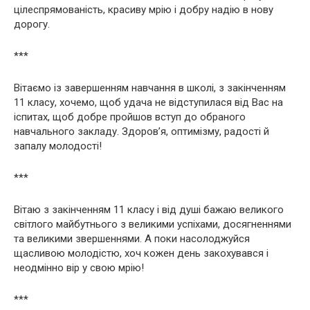
цілеспрямованість, красиву мрію і добру надію в нову
дорогу.
***
Вітаємо із завершенням навчання в школі, з закінченням
11 класу, хочемо, щоб удача не відступилася від Вас на
іспитах, щоб добре пройшов вступ до обраного
навчального закладу. Здоров’я, оптимізму, радості й
запалу молодості!
***
Вітаю з закінченням 11 класу і від душі бажаю великого
світлого майбутнього з великими успіхами, досягненнями
та великими звершеннями. А поки насолоджуйся
щасливою молодістю, хоч кожен день закохувався і
неодмінно вір у свою мрію!
***