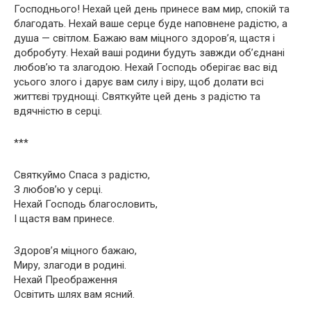
Господнього! Нехай цей день принесе вам мир, спокій та
благодать. Нехай ваше серце буде наповнене радістю, а
душа — світлом. Бажаю вам міцного здоров’я, щастя і
добробуту. Нехай ваші родини будуть завжди об’єднані
любов’ю та злагодою. Нехай Господь оберігає вас від
усього злого і дарує вам силу і віру, щоб долати всі
життєві труднощі. Святкуйте цей день з радістю та
вдячністю в серці.
***
Святкуймо Спаса з радістю,
З любов’ю у серці.
Нехай Господь благословить,
І щастя вам принесе.
Здоров’я міцного бажаю,
Миру, злагоди в родині.
Нехай Преображення
Освітить шлях вам ясний.