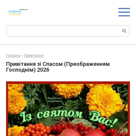
Перейти
к
контенту
Поиск:
Головна
»
Привітання
Привітання зі Спасом (Преображенням
Господнім) 2026