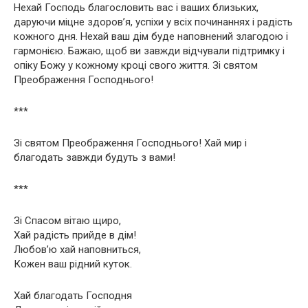
Нехай Господь благословить вас і ваших близьких,
даруючи міцне здоров’я, успіхи у всіх починаннях і радість
кожного дня. Нехай ваш дім буде наповнений злагодою і
гармонією. Бажаю, щоб ви завжди відчували підтримку і
опіку Божу у кожному кроці свого життя. Зі святом
Преображення Господнього!
***
Зі святом Преображення Господнього! Хай мир і
благодать завжди будуть з вами!
***
Зі Спасом вітаю щиро,
Хай радість прийде в дім!
Любов’ю хай наповниться,
Кожен ваш рідний куток.
Хай благодать Господня