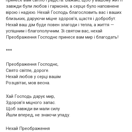
принесе вам світло і радість. Бажаю, щоб у вашому житті
завжди були любов і гармонія, а серце було наповнене
вірою і надією. Нехай Господь благословить вас і ваших
близьких, даруючи міцне здоров’я, щастя і добробут.
Нехай ваш дім буде повен злагоди і тепла, а життя —
успішним і благополучним. Зі святом вас, нехай
Преображення Господнє принесе вам мир і благодать!
***
Преображення Господнє,
Свято світле, дороге.
Нехай любов у серці вашім
Розцвітає, мов весна.
Хай Господь дарує мир,
Здоров’я міцного запас.
Щоб завжди ви мали силу
Йшли вперед, не знаючи упаду.
Нехай Преображення