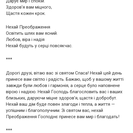
Дарує мир і спокій.
Здоров’я вам міцного,
Щастя кожен крок.
Нехай Преображення
Освітить шлях вам ясний.
Любов, віра і надія
Нехай будуть у серці повсякчас.
***
Дорогі друзі, вітаю вас зі святом Спаса! Нехай цей день
принесе вам світло і радість. Бажаю, щоб у вашому житті
завжди були любов і гармонія, а серце було наповнене
вірою і надією. Нехай Господь благословить вас і ваших
близьких, даруючи міцне здоров’я, щастя і добробут.
Нехай ваш дім буде повен злагоди і тепла, а життя —
успішним і благополучним. Зі святом вас, нехай
Преображення Господнє принесе вам мир і благодать!
***