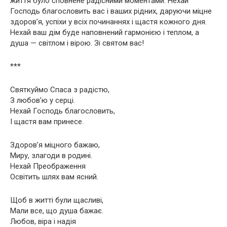
життя було сповнене радісними моментами. Нехай
Господь благословить вас і ваших рідних, даруючи міцне
здоров’я, успіхи у всіх починаннях і щастя кожного дня.
Нехай ваш дім буде наповнений гармонією і теплом, а
душа — світлом і вірою. Зі святом вас!
***
Святкуймо Спаса з радістю,
З любов’ю у серці.
Нехай Господь благословить,
І щастя вам принесе.
Здоров’я міцного бажаю,
Миру, злагоди в родині.
Нехай Преображення
Освітить шлях вам ясний.
Щоб в житті були щасливі,
Мали все, що душа бажає.
Любов, віра і надія