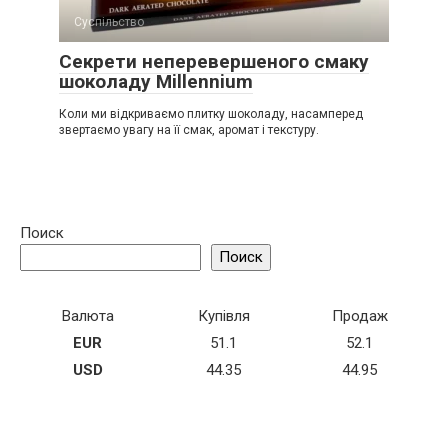
Суспільство
Секрети неперевершеного смаку
шоколаду Millennium
Коли ми відкриваємо плитку шоколаду, насамперед
звертаємо увагу на її смак, аромат і текстуру.
Поиск
Поиск
Валюта
Купівля
Продаж
EUR
51.1
52.1
USD
44.35
44.95