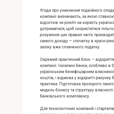
Угоди про уникнення подвійного опода
компанії визначають, за якою ставкою
відсотків чи роялті на користь україн
дотриматися, щоб скористатися пільго
розуміння цих правил часто призводит
самого доходу — спочатку в країні реєс
заліку вже сплаченого податку.
Окремий практичний блок — відкриття
компанії. Іноземні банки, особливо в 
українським бенефіціарним власнико
коштів, і відмова у відкритті рахунку
практика. Підготовка прозорого паке
модель бізнесу та структуру власност
банківського комплаєнсу.
Для технологічних компаній і стартап