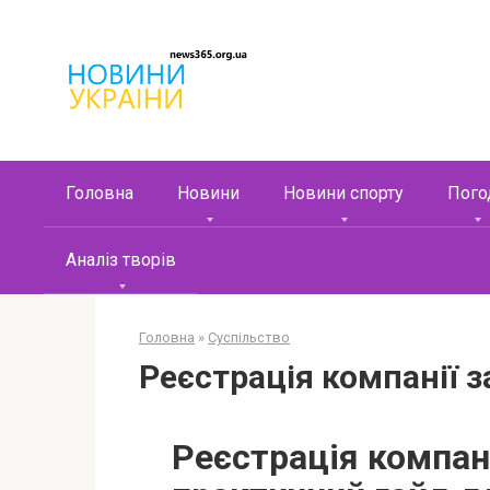
Перейти
к
контенту
Головна
Новини
Новини спорту
Пого
Аналіз творів
Головна
»
Суспільство
Реєстрація компанії 
Реєстрація компан