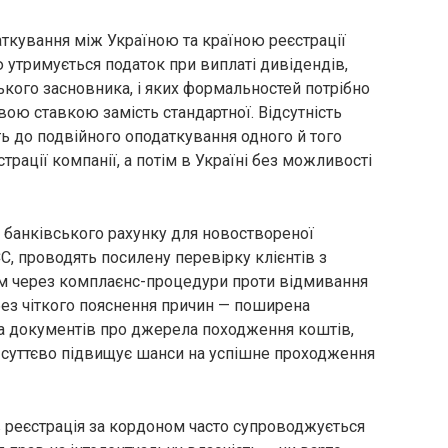
ткування між Україною та країною реєстрації
 утримується податок при виплаті дивідендів,
ського засновника, і яких формальностей потрібно
вою ставкою замість стандартної. Відсутність
ь до подвійного оподаткування одного й того
трації компанії, а потім в Україні без можливості
 банківського рахунку для новоствореної
ЄС, проводять посилену перевірку клієнтів з
м через комплаєнс-процедури проти відмивання
 без чіткого пояснення причин — поширена
та документів про джерела походження коштів,
і суттєво підвищує шанси на успішне проходження
ів реєстрація за кордоном часто супроводжується