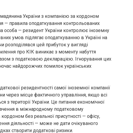
ромадянина України з компанією за кордоном
ня — правила оподаткування контрольованих
на особа — резидент України контролює іноземну
евних умов підлягає оподаткуванню в Україні на
 чи розподілявся цей прибуток у вигляді
млення про КІК виникає з моменту набуття
разом з податковою декларацією. Ігнорування цих
дночас найдорожчих помилок українських
даткової резидентності самої іноземної компанії
ни через місце фактичного управління, якщо всі
 з території України. Це питання економічної
значення в міжнародному податковому
 кордоном без реальної присутності — офісу,
ння діяльності — може не дати очікуваного
дках створити додаткові ризики.