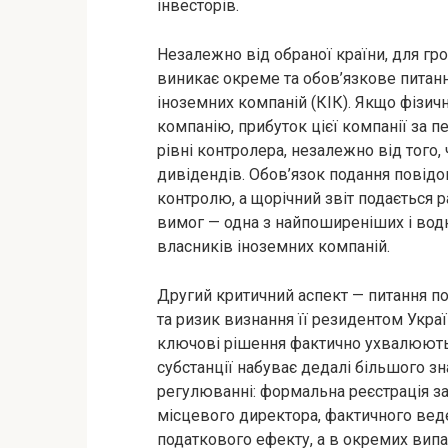
інвесторів.
Незалежно від обраної країни, для г
виникає окреме та обов’язкове питан
іноземних компаній (КІК). Якщо фізич
компанію, прибуток цієї компанії за п
рівні контролера, незалежно від того,
дивідендів. Обов’язок подання повідо
контролю, а щорічний звіт подається 
вимог — одна з найпоширеніших і во
власників іноземних компаній.
Другий критичний аспект — питання по
та ризик визнання її резидентом Украї
ключові рішення фактично ухвалюються
субстанції набуває дедалі більшого 
регулюванні: формальна реєстрація за
місцевого директора, фактичного веде
податкового ефекту, а в окремих випа