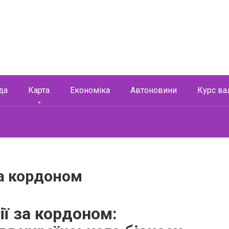
да
Карта
Економіка
Автоновини
Курс ва
за кордоном
ії за кордоном: