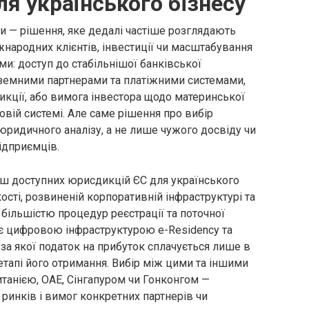
ля українського бізнесу
и — рішення, яке дедалі частіше розглядають
жнародних клієнтів, інвестиції чи масштабування
ми: доступ до стабільнішої банківської
ноземними партнерами та платіжними системами,
кції, або вимога інвестора щодо материнської
овій системі. Але саме рішення про вибір
юридичного аналізу, а не лише чужого досвіду чи
ідприємців.
ш доступних юрисдикцій ЄС для українського
ості, розвиненій корпоративній інфраструктурі та
більшістю процедур реєстрації та поточної
ює цифровою інфраструктурою e-Residency та
а якої податок на прибуток сплачується лише в
етапі його отримання. Вибір між цими та іншими
анією, ОАЕ, Сінгапуром чи Гонконгом —
 ринків і вимог конкретних партнерів чи