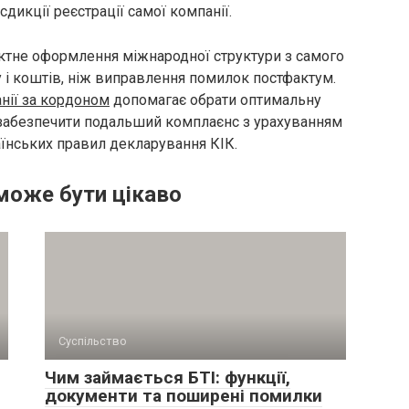
дикції реєстрації самої компанії.
ктне оформлення міжнародної структури з самого
 і коштів, ніж виправлення помилок постфактум.
анії за кордоном
допомагає обрати оптимальну
 забезпечити подальший комплаєнс з урахуванням
раїнських правил декларування КІК.
може бути цікаво
Суспільство
Чим займається БТІ: функції,
документи та поширені помилки