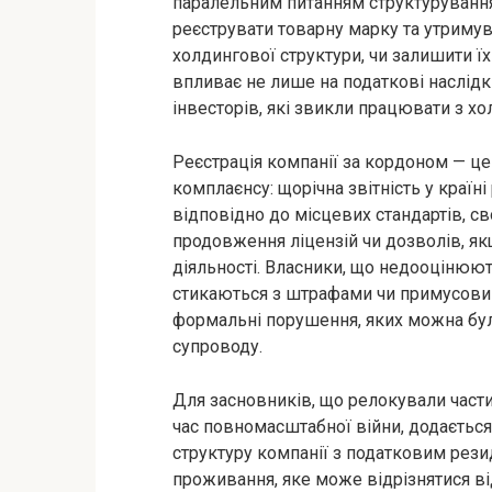
паралельним питанням структурування 
реєструвати товарну марку та утримува
холдингової структури, чи залишити їх
впливає не лише на податкові наслідки
інвесторів, які звикли працювати з х
Реєстрація компанії за кордоном — це 
комплаєнсу: щорічна звітність у країні
відповідно до місцевих стандартів, сво
продовження ліцензій чи дозволів, як
діяльності. Власники, що недооцінюют
стикаються з штрафами чи примусови
формальні порушення, яких можна бул
супроводу.
Для засновників, що релокували части
час повномасштабної війни, додається
структуру компанії з податковим резид
проживання, яке може відрізнятися ві