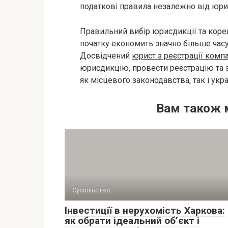
податкові правила незалежно від юрис
Правильний вибір юрисдикції та коре
початку економить значно більше часу
Досвідчений
юрист з реєстрації комп
юрисдикцію, провести реєстрацію та
як місцевого законодавства, так і ук
Вам також 
Суспільство
Інвестиції в нерухомість Харкова:
як обрати ідеальний об’єкт і