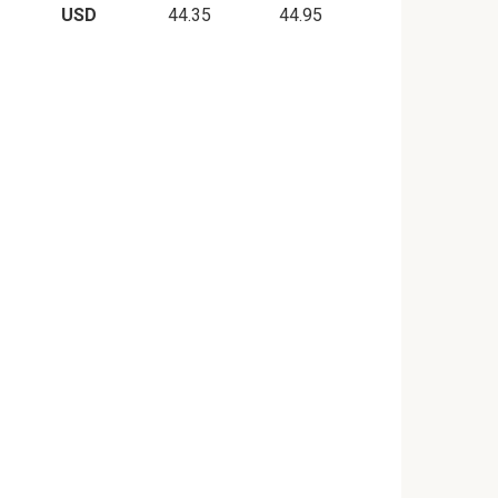
USD
44.35
44.95