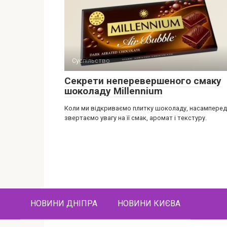
Суспільство
Секрети неперевершеного смаку
шоколаду Millennium
Коли ми відкриваємо плитку шоколаду, насамперед
звертаємо увагу на її смак, аромат і текстуру.
НОВИНИ ДНІПРА
НОВИНИ КИЄВА