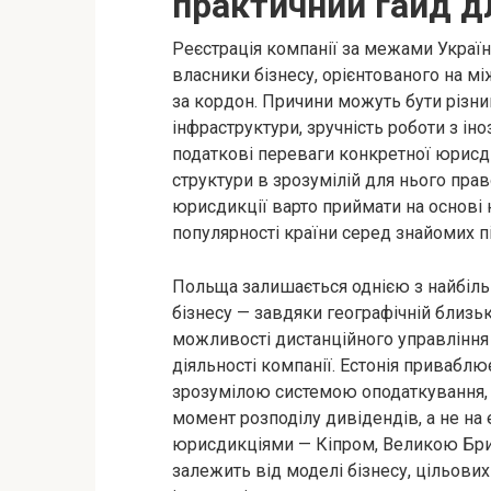
практичний гайд д
Реєстрація компанії за межами Україн
власники бізнесу, орієнтованого на мі
за кордон. Причини можуть бути різни
інфраструктури, зручність роботи з і
податкові переваги конкретної юрисди
структури в зрозумілій для нього прав
юрисдикції варто приймати на основі 
популярності країни серед знайомих п
Польща залишається однією з найбіль
бізнесу — завдяки географічній близьк
можливості дистанційного управління 
діяльності компанії. Естонія привабл
зрозумілою системою оподаткування, з
момент розподілу дивідендів, а не на 
юрисдикціями — Кіпром, Великою Брит
залежить від моделі бізнесу, цільових