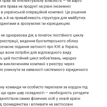
прав на інтелектуальну власність — чи варто
ти права на продукт на рівні іноземної
 в українській операційній компанії. Це рішення
, а й на привабливість структури для майбутніх
олдингами в зрозумілих їм юрисдикціях.
не одноразова дія, а початок постійного циклу
 реєстрації, ведення бухгалтерського обліку
єчасне подання звітності про КІК в Україні,
що вони потрібні для відповідного виду
ь цей постійний цикл зобов’язань, нерідко
м виключенням компанії з реєстру через
о уникнути за наявності системного юридичного
ну команди чи особисто переїхали за кордон під
 ще один шар складності — необхідність узгодити
ентством самих фізичних осіб у новій країні
д громадянства і впливати на застосовні