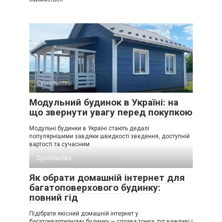
Суспільство
Модульний будинок в Україні: на
що звернути увагу перед покупкою
Модульні будинки в Україні стають дедалі
популярнішими завдяки швидкості зведення, доступній
вартості та сучасним
Суспільство
Як обрати домашній інтернет для
багатоповерхового будинку:
повний гід
Підібрати якісний домашній інтернет у
багатоквартирному будинку — справа тонка: тут важливі і