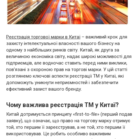
Реєстрація торгової марки в Китаї
– важливий крок для
захисту інтелектуальної власності вашого бізнесу на
одному з найбільших ринків світу. Китай, як друга за
величиною економіка світу, надає широкі можливості для
підприємців, але водночас ставить перед ними виклики,
пов’язані з охороною прав на торгові марки. У цій статті
розглянемо ключові аспекти реєстрації ТМ у Китаї, які
допоможуть уникнути неприємностей і забезпечити
ефективний захист вашого бренду.
Чому важлива реєстрація ТМ у Китаї?
Китай дотримується принципу «first-to-file» (перший подав
заявку), що означає, що право на торгову марку отримує
той, хто першим її зареєстрував, а не той, хто першим її
використовував. Це робить особливо важливим