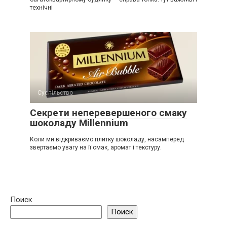
технічні
Суспільство
Секрети неперевершеного смаку
шоколаду Millennium
Коли ми відкриваємо плитку шоколаду, насамперед
звертаємо увагу на її смак, аромат і текстуру.
Поиск
Поиск