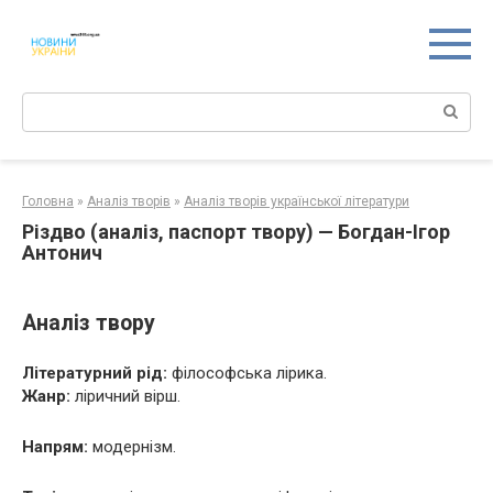
Перейти
к
контенту
Поиск:
Головна
»
Аналіз творів
»
Аналіз творів української літератури
Різдво (аналіз, паспорт твору) — Богдан-Ігор
Антонич
Аналіз твору
Літературний рід:
філософська лірика.
Жанр:
ліричний вірш.
Напрям:
модернізм.