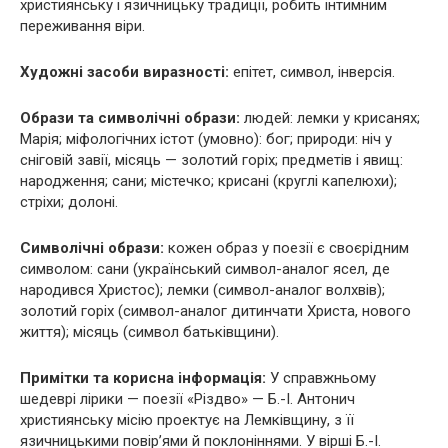
християнську і язичницьку традиції, робить інтимним
переживання віри.
Художні засоби виразності:
епітет, символ, інверсія.
Образи та символічні образи:
людей: лемки у крисанях;
Марія; міфологічних істот (умовно): бог; природи: ніч у
сніговій завії, місяць — золотий горіх; предметів і явищ:
народження; сани; містечко; крисані (круглі капелюхи);
стріхи; долоні.
Символічні образи:
кожен образ у поезії є своєрідним
символом: сани (український символ-аналог ясел, де
народився Христос); лемки (символ-аналог волхвів);
золотий горіх (символ-аналог дитинчати Христа, нового
життя); місяць (символ батьківщини).
Примітки та корисна інформація:
У справжньому
шедеврі лірики — поезії «Різдво» — Б.-І. Антонич
християнську місію проектує на Лемківщину, з її
язичницькими повір’ями й поклоніннями. У вірші Б.-І.