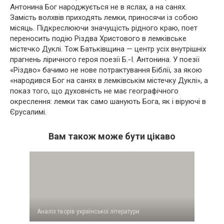
Антонина Бог народжується не в яслах, а на санях.
Замість волхвів приходять лемки, приносячи із собою
місяць. Підкреслюючи значущість рідного краю, поет
переносить подію Різдва Христового в лемківське
містечко Дуклі. Тож Батьківщина — центр усіх внутрішніх
прагнень ліричного героя поезії Б.-І. Антонина. У поезії
«Різдво» бачимо не нове потрактування Біблії, за якою
«народився Бог на санях в лемківськім містечку Дуклі», а
показ того, що духовність не має географічного
окреслення: лемки так само шанують Бога, як і віруючі в
Єрусалимі.
Вам також може бути цікаво
Аналіз творів української літератури