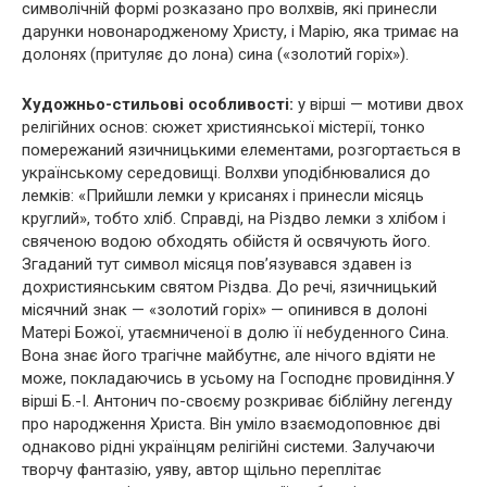
символічній формі розказано про волхвів, які принесли
дарунки новонародженому Христу, і Марію, яка тримає на
долонях (притуляє до лона) сина («золотий горіх»).
Художньо-стильові особливості:
у вірші — мотиви двох
релігійних основ: сюжет християнської містерії, тонко
помережаний язичницькими елементами, розгортається в
українському середовищі. Волхви уподібнювалися до
лемків: «Прийшли лемки у крисанях і принесли місяць
круглий», тобто хліб. Справді, на Різдво лемки з хлібом і
свяченою водою обходять обійстя й освячують його.
Згаданий тут символ місяця пов’язувався здавен із
дохристиянським святом Різдва. До речі, язичницький
місячний знак — «золотий горіх» — опинився в долоні
Матері Божої, утаємниченої в долю її небуденного Сина.
Вона знає його трагічне майбутнє, але нічого вдіяти не
може, покладаючись в усьому на Господнє провидіння.У
вірші Б.-І. Антонич по-своєму розкриває біблійну легенду
про народження Христа. Він уміло взаємодоповнює дві
однаково рідні українцям релігійні системи. Залучаючи
творчу фантазію, уяву, автор щільно переплітає