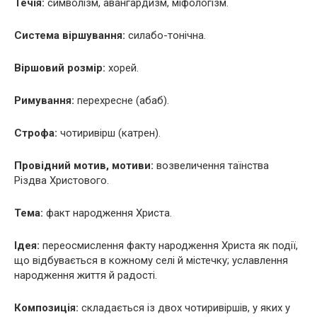
Течія:
символізм, авангардизм, міфологізм.
Система віршування:
силабо-тонічна.
Віршовий розмір:
хорей.
Римування:
перехресне (абаб).
Строфа:
чотиривірш (катрен).
Провідний мотив, мотиви:
возвеличення таїнства
Різдва Христового.
Тема:
факт народження Христа.
Ідея:
переосмислення факту народження Христа як події,
що відбувається в кожному селі й містечку; уславлення
народження життя й радості.
Композиція:
складається із двох чотиривіршів, у яких у