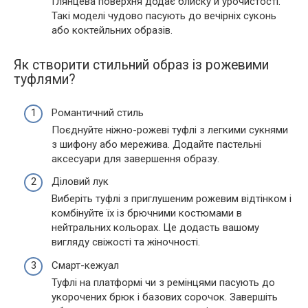
Глянцева поверхня додає блиску й урочистості.
Такі моделі чудово пасують до вечірніх суконь
або коктейльних образів.
Як створити стильний образ із рожевими
туфлями?
Романтичний стиль
Поєднуйте ніжно-рожеві туфлі з легкими сукнями
з шифону або мережива. Додайте пастельні
аксесуари для завершення образу.
Діловий лук
Виберіть туфлі з приглушеним рожевим відтінком і
комбінуйте їх із брючними костюмами в
нейтральних кольорах. Це додасть вашому
вигляду свіжості та жіночності.
Смарт-кежуал
Туфлі на платформі чи з ремінцями пасують до
укорочених брюк і базових сорочок. Завершіть