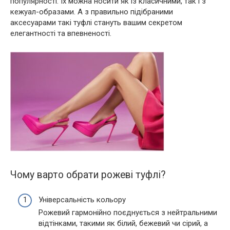
популярності. Їх можна носити як із класичними, так і з
кежуал-образами. А з правильно підібраними
аксесуарами такі туфлі стануть вашим секретом
елегантності та впевненості.
Чому варто обрати рожеві туфлі?
Універсальність кольору
Рожевий гармонійно поєднується з нейтральними
відтінками, такими як білий, бежевий чи сірий, а