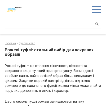
Перейти
к
контенту
Поиск:
Головна
»
Суспільство
Рожеві туфлі: стильний вибір для яскравих
образів
Рожеві туфлі — це втілення жіночності, ніжності та
яскравого акценту, який привертає увагу. Вони здатні
зробити навіть найпростіший образ більш вишуканим і
цікавим. Завдяки широкій палітрі відтінків, від ніжно-
рожевого до насиченого фуксії, кожна жінка може знайти
пару, яка доповнить її стиль і характер.
Цього сезону
туфлі рожеві
залишаються на піку