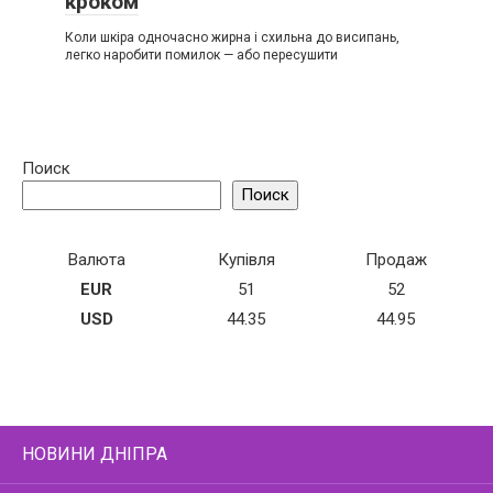
кроком
Коли шкіра одночасно жирна і схильна до висипань,
легко наробити помилок — або пересушити
Поиск
Поиск
Валюта
Купівля
Продаж
EUR
51
52
USD
44.35
44.95
НОВИНИ ДНІПРА