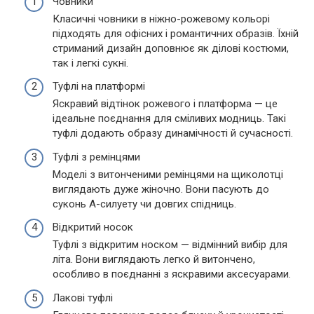
Човники
Класичні човники в ніжно-рожевому кольорі
підходять для офісних і романтичних образів. Їхній
стриманий дизайн доповнює як ділові костюми,
так і легкі сукні.
Туфлі на платформі
Яскравий відтінок рожевого і платформа — це
ідеальне поєднання для сміливих модниць. Такі
туфлі додають образу динамічності й сучасності.
Туфлі з ремінцями
Моделі з витонченими ремінцями на щиколотці
виглядають дуже жіночно. Вони пасують до
суконь А-силуету чи довгих спідниць.
Відкритий носок
Туфлі з відкритим носком — відмінний вибір для
літа. Вони виглядають легко й витончено,
особливо в поєднанні з яскравими аксесуарами.
Лакові туфлі