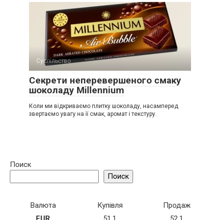
Суспільство
Секрети неперевершеного смаку
шоколаду Millennium
Коли ми відкриваємо плитку шоколаду, насамперед
звертаємо увагу на її смак, аромат і текстуру.
Поиск
Поиск
Валюта
Купівля
Продаж
EUR
51.1
52.1