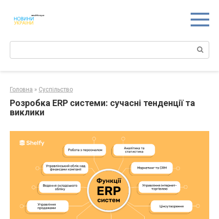
Перейти
к
контенту
Поиск:
Головна
»
Суспільство
Розробка ERP системи: сучасні тенденції та
виклики