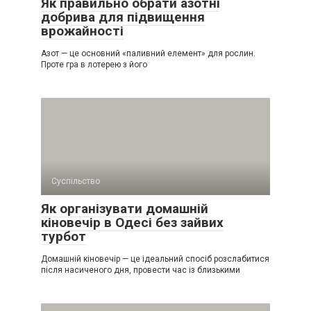
Як правильно обрати азотні
добрива для підвищення
врожайності
Азот — це основний «паливний елемент» для рослин.
Проте гра в лотерею з його
Суспільство
Як організувати домашній
кіновечір в Одесі без зайвих
турбот
Домашній кіновечір — це ідеальний спосіб розслабитися
після насиченого дня, провести час із близькими