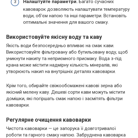
Налаштуйте параметри.
Багато сучасних
кавоварок дозволяють налаштувати температуру
води, об’єм напою та інші параметри. Встановіть
оптимальні значення для вашого смаку.
Використовуйте якісну воду та каву
Якість води безпосередньо впливає на смак кави.
Використовуйте фільтровану або бутильовану воду, щоб
уникнути накипу та неприємного присмаку. Вода з-під
крана може містити надмірну кількість мінералів, які
утворюють накип на внутрішніх деталях кавоварки.
Крім того, обирайте свіжообсмажені кавові зерна або
якісний мелену каву. Дешеві сорти кави можуть містити
домішки, які погіршать смак напою і засмітять фільтри
кавоварки.
Регулярне очищення кавоварки
Чистота кавоварки — це запорука її довготривалої
роботи та гарного смаку напою. Забруднена кавоварка