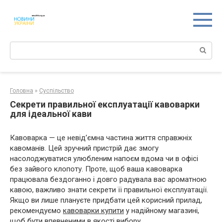
Перейти
к
контенту
Поиск:
Головна
»
Суспільство
Секрети правильної експлуатації кавоварки
для ідеальної кави
Кавоварка — це невід’ємна частина життя справжніх
кавоманів. Цей зручний пристрій дає змогу
насолоджуватися улюбленим напоєм вдома чи в офісі
без зайвого клопоту. Проте, щоб ваша кавоварка
працювала бездоганно і довго радувала вас ароматною
кавою, важливо знати секрети її правильної експлуатації.
Якщо ви лише плануєте придбати цей корисний прилад,
рекомендуємо
кавоварки купити
у надійному магазині,
щоб бути впевненими в якості вибору.