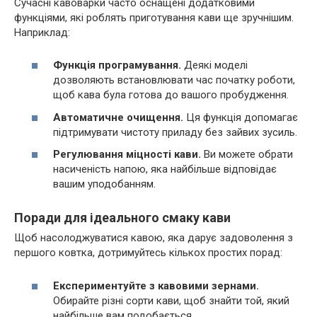
Сучасні кавоварки часто оснащені додатковими
функціями, які роблять приготування кави ще зручнішим.
Наприклад:
Функція програмування.
Деякі моделі
дозволяють встановлювати час початку роботи,
щоб кава була готова до вашого пробудження.
Автоматичне очищення.
Ця функція допомагає
підтримувати чистоту приладу без зайвих зусиль.
Регулювання міцності кави.
Ви можете обрати
насиченість напою, яка найбільше відповідає
вашим уподобанням.
Поради для ідеального смаку кави
Щоб насолоджуватися кавою, яка дарує задоволення з
першого ковтка, дотримуйтесь кількох простих порад:
Експериментуйте з кавовими зернами.
Обирайте різні сорти кави, щоб знайти той, який
найбільше вам подобається.