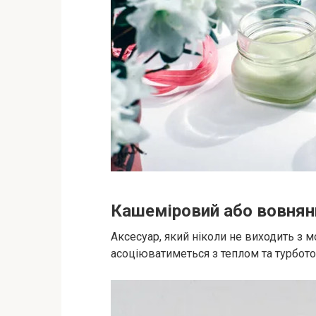
Кашеміровий або вовня
Аксесуар, який ніколи не виходить з м
асоціюватиметься з теплом та турбото