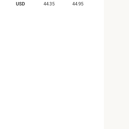
USD
44.35
44.95