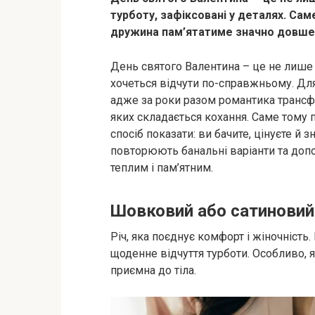
турботу, зафіксовані у деталях. Са
дружина пам’ятатиме значно довше 
День святого Валентина – це не лише п
хочеться відчути по-справжньому. Дл
адже за роки разом романтика трансфо
яких складається кохання. Саме тому п
спосіб показати: ви бачите, цінуєте й зн
повторюють банальні варіанти та до
теплим і пам’ятним.
Шовковий або сатиновий 
Річ, яка поєднує комфорт і жіночність.
щоденне відчуття турботи. Особливо, я
приємна до тіла.