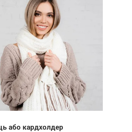
ць або кардхолдер