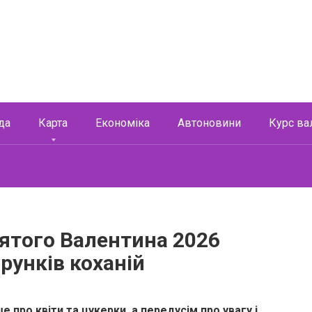
да
Карта
Економіка
Автоновини
Курс ва
ятого Валентина 2026
рунків коханій
 про квіти та цукерки, а передусім про увагу і