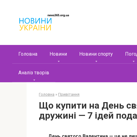
Перейти
к
контенту
Головна
Новини
Новини спорту
Пого
Аналіз творів
Головна
»
Привітання
Що купити на День св
дружині — 7 ідей пода
День святого Валентина — це не лише