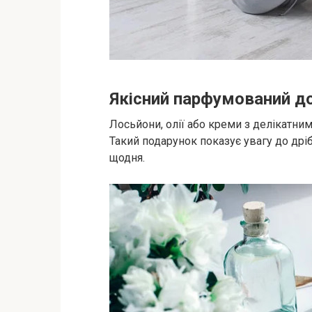
Якісний парфумований до
Лосьйони, олії або креми з делікатн
Такий подарунок показує увагу до дрі
щодня.