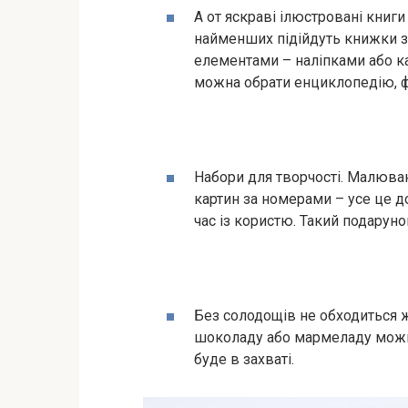
А от яскраві ілюстровані книги
найменших підійдуть книжки 
елементами – наліпками або к
можна обрати енциклопедію, ф
Набори для творчості. Малюванн
картин за номерами – усе це д
час із користю. Такий подарун
Без солодощів не обходиться 
шоколаду або мармеладу можн
буде в захваті.