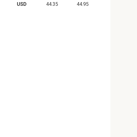
USD
44.35
44.95