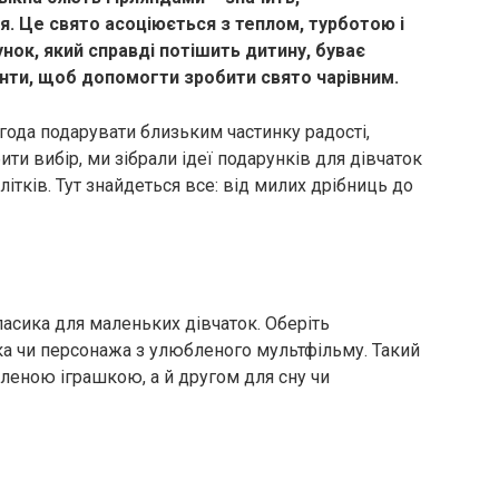
. Це свято асоціюється з теплом, турботою і
нок, який справді потішить дитину, буває
анти, щоб допомогти зробити свято чарівним.
года подарувати близьким частинку радості,
ити вибір, ми зібрали ідеї подарунків для дівчаток
літків. Тут знайдеться все: від милих дрібниць до
ласика для маленьких дівчаток. Оберіть
 чи персонажа з улюбленого мультфільму. Такий
леною іграшкою, а й другом для сну чи