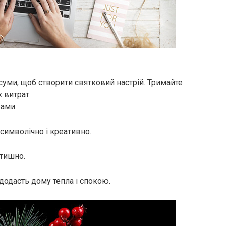
суми, щоб створити святковий настрій. Тримайте
 витрат:
рами.
символічно і креативно.
атишно.
 додасть дому тепла і спокою.