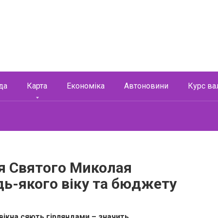
да
Карта
Економіка
Автоновини
Курс ва
я Святого Миколая
удь-якого віку та бюджету
 вікна сяють гірляндами – значить,