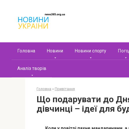
Перейти
к
контенту
Головна
Новини
Новини спорту
Пого
Аналіз творів
Головна
»
Привітання
Що подарувати до Дн
дівчинці – ідеї для б
Коли у повітрі пахне мандаринами, а