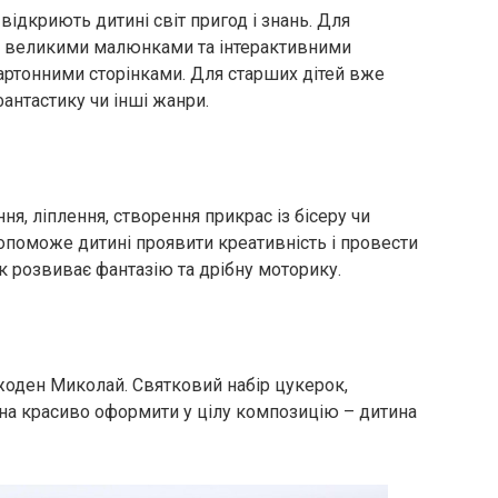
 відкриють дитині світ пригод і знань. Для
з великими малюнками та інтерактивними
артонними сторінками. Для старших дітей вже
антастику чи інші жанри.
я, ліплення, створення прикрас із бісеру чи
опоможе дитині проявити креативність і провести
ок розвиває фантазію та дрібну моторику.
жоден Миколай. Святковий набір цукерок,
а красиво оформити у цілу композицію – дитина