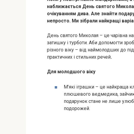
наближається День святого Миколая
очікуванням дива. Але знайти подару
непросто. Ми зібрали найкращі варі
День святого Миколая – це чарівна на
затишку і турботи. Аби допомогти зроб
різного віку – від наймолодших до під
практичних і стильних речей
.
Для молодшого віку
М’які іграшки – це найкраща к
плюшевого ведмедика, зайчика
подарунок стане не лише улюб
подорожей.