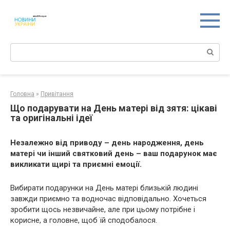
Перейти
к
контенту
Поиск:
Головна
»
Привітання
Що подарувати на День матері від зятя: цікаві
та оригінальні ідеї
Незалежно від приводу – день народження, день
матері чи інший святковий день – ваш подарунок має
викликати щирі та приємні емоції.
Вибирати подарунки на День матері близькій людині
завжди приємно та водночас відповідально. Хочеться
зробити щось незвичайне, але при цьому потрібне і
корисне, а головне, щоб їй сподобалося.