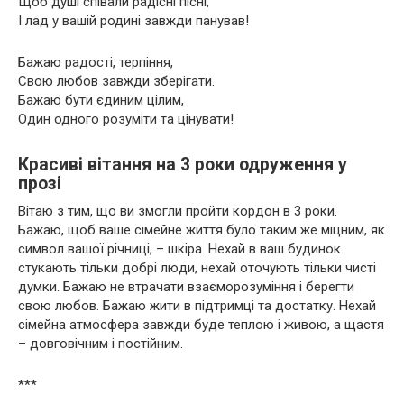
Щоб душі співали радісні пісні,
І лад у вашій родині завжди панував!
Бажаю радості, терпіння,
Свою любов завжди зберігати.
Бажаю бути єдиним цілим,
Один одного розуміти та цінувати!
Красиві вітання на 3 роки одруження у
прозі
Вітаю з тим, що ви змогли пройти кордон в 3 роки.
Бажаю, щоб ваше сімейне життя було таким же міцним, як
символ вашої річниці, – шкіра. Нехай в ваш будинок
стукають тільки добрі люди, нехай оточують тільки чисті
думки. Бажаю не втрачати взаєморозуміння і берегти
свою любов. Бажаю жити в підтримці та достатку. Нехай
сімейна атмосфера завжди буде теплою і живою, а щастя
– довговічним і постійним.
***