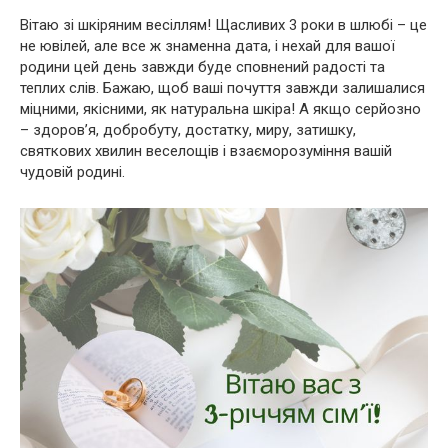
Вітаю зі шкіряним весіллям! Щасливих 3 роки в шлюбі – це
не ювілей, але все ж знаменна дата, і нехай для вашої
родини цей день завжди буде сповнений радості та
теплих слів. Бажаю, щоб ваші почуття завжди залишалися
міцними, якісними, як натуральна шкіра! А якщо серйозно
– здоров’я, добробуту, достатку, миру, затишку,
святкових хвилин веселощів і взаєморозуміння вашій
чудовій родині.