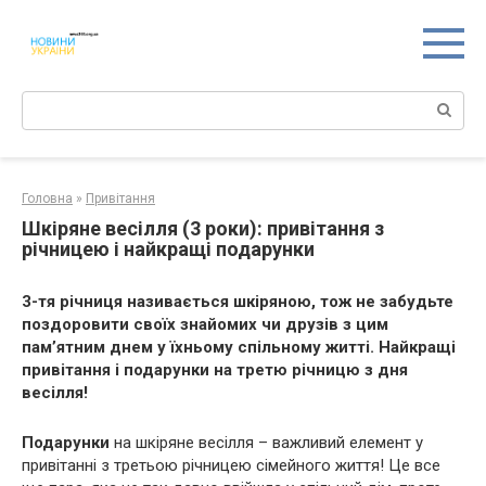
Перейти
к
контенту
Поиск:
Головна
»
Привітання
Шкіряне весілля (3 роки): привітання з
річницею і найкращі подарунки
3-тя річниця називається шкіряною, тож не забудьте
поздоровити своїх знайомих чи друзів з цим
пам’ятним днем у їхньому спільному житті. Найкращі
привітання і подарунки на третю річницю з дня
весілля!
Подарунки
на шкіряне весілля – важливий елемент у
привітанні з третьою річницею сімейного життя! Це все