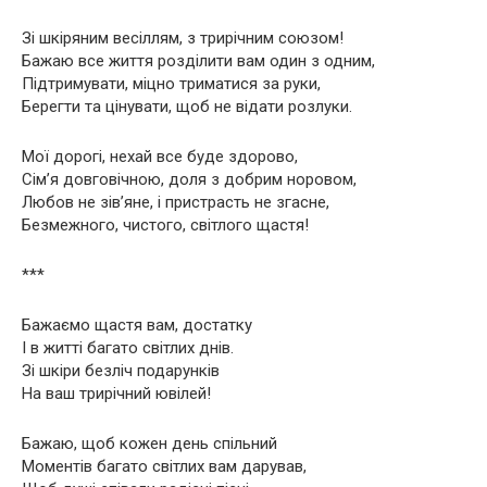
Зі шкіряним весіллям, з трирічним союзом!
Бажаю все життя розділити вам один з одним,
Підтримувати, міцно триматися за руки,
Берегти та цінувати, щоб не відати розлуки.
Мої дорогі, нехай все буде здорово,
Сім’я довговічною, доля з добрим норовом,
Любов не зів’яне, і пристрасть не згасне,
Безмежного, чистого, світлого щастя!
***
Бажаємо щастя вам, достатку
І в житті багато світлих днів.
Зі шкіри безліч подарунків
На ваш трирічний ювілей!
Бажаю, щоб кожен день спільний
Моментів багато світлих вам дарував,