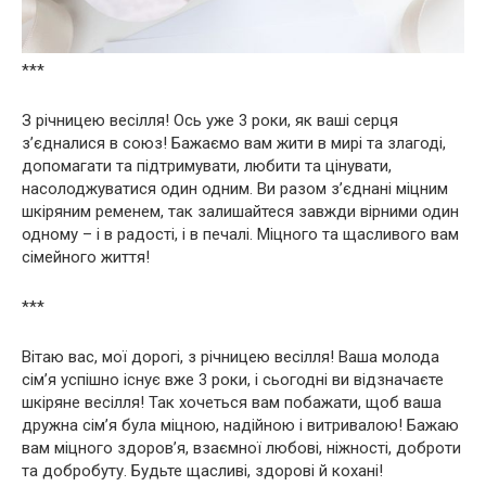
***
З річницею весілля! Ось уже 3 роки, як ваші серця
з’єдналися в союз! Бажаємо вам жити в мирі та злагоді,
допомагати та підтримувати, любити та цінувати,
насолоджуватися один одним. Ви разом з’єднані міцним
шкіряним ременем, так залишайтеся завжди вірними один
одному – і в радості, і в печалі. Міцного та щасливого ​​вам
сімейного життя!
***
Вітаю вас, мої дорогі, з річницею весілля! Ваша молода
сім’я успішно існує вже 3 роки, і сьогодні ви відзначаєте
шкіряне весілля! Так хочеться вам побажати, щоб ваша
дружна сім’я була міцною, надійною і витривалою! Бажаю
вам міцного здоров’я, взаємної любові, ніжності, доброти
та добробуту. Будьте щасливі, здорові й кохані!