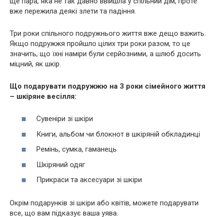
ще пара, яка не так давно ввійшла у спільний дім, проте
вже пережила деякі злети та падіння.
Три роки спільного подружнього життя вже дещо важить.
Якщо подружжя пройшло цілих три роки разом, то це
значить, що їхні наміри були серйозними, а шлюб досить
міцний, як шкір.
Що подарувати подружжю на 3 роки сімейного життя
– шкіряне весілля:
Сувеніри зі шкіри
Книги, альбом чи блокнот в шкіряній обкладинці
Ремінь, сумка, гаманець
Шкіряний одяг
Прикраси та аксесуари зі шкіри
Окрім подарунків зі шкіри або квітів, можете подарувати
все, що вам підказує ваша уява.