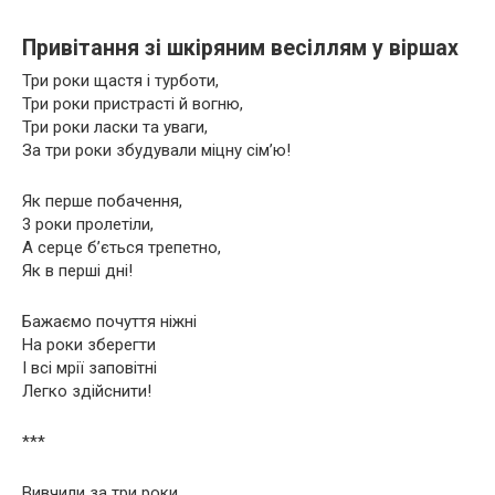
Привітання зі шкіряним весіллям у віршах
Три роки щастя і турботи,
Три роки пристрасті й вогню,
Три роки ласки та уваги,
За три роки збудували міцну сім’ю!
Як перше побачення,
3 роки пролетіли,
А серце б’ється трепетно,
Як в перші дні!
Бажаємо почуття ніжні
На роки зберегти
І всі мрії заповітні
Легко здійснити!
***
Вивчили за три роки