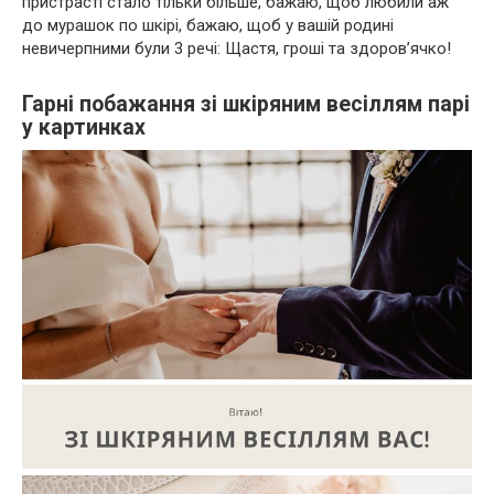
пристрасті стало тільки більше, бажаю, щоб любили аж
до мурашок по шкірі, бажаю, щоб у вашій родині
невичерпними були 3 речі: Щастя, гроші та здоров’ячко!
Гарні побажання зі шкіряним весіллям парі
у картинках