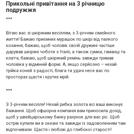
Прикольні привітання на 3 річницю
подружжя
***
Вітаю вас зі шкіряним весіллям, з 3-річчям сімейного
життя! Бажаю приємних мурашок по шкірі від палкого
кохання, бажаю, щоб чоловік своїй дружині частіше
дарував шкіряні чоботи з Італії, а також сумки, гаманці та
клатчі, бажаю, щоб шкіряний ремінь завжди тримав
чоловіка у відмінній формі. А, якщо серйозно – нехай
трійка коней з радості, блага та удачі несе вас по
просторах щастя і крутих мрій.
***
З 3-річчям весілля! Нехай рибка золота всі ваші виконує
бажання. Щоб офшорна компанія вам приносила дохід,
щоб у швейцарському банку рахунок для вас ріс. Щоб
острів купили ви в океані та завжди із задоволенням там
відпочивали. Щастя і любові до глибокої старості!