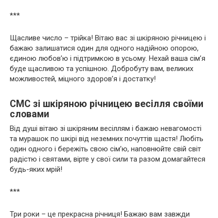
***
Щасливе число – трійка! Вітаю вас зі шкіряною річницею і
бажаю залишатися один для одного надійною опорою,
єдиною любов’ю і підтримкою в усьому. Нехай ваша сім’я
буде щасливою та успішною. Добробуту вам, великих
можливостей, міцного здоров’я і достатку!
СМС зі шкіряною річницею весілля своїми
словами
Від душі вітаю зі шкіряним весіллям і бажаю невагомості
та мурашок по шкірі від неземних почуттів щастя! Любіть
один одного і бережіть свою сім’ю, наповнюйте свій світ
радістю і святами, вірте у свої сили та разом домагайтеся
будь-яких мрій!
***
Три роки – це прекрасна річниця! Бажаю вам завжди