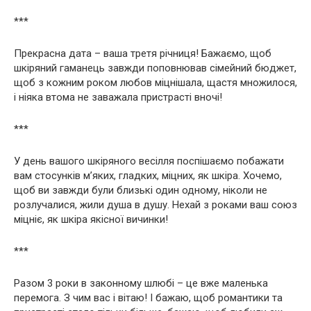
***
Прекрасна дата – ваша третя річниця! Бажаємо, щоб
шкіряний гаманець завжди поповнював сімейний бюджет,
щоб з кожним роком любов міцнішала, щастя множилося,
і ніяка втома не заважала пристрасті вночі!
***
У день вашого шкіряного весілля поспішаємо побажати
вам стосунків м’яких, гладких, міцних, як шкіра. Хочемо,
щоб ви завжди були близькі один одному, ніколи не
розлучалися, жили душа в душу. Нехай з роками ваш союз
міцніє, як шкіра якісної вичинки!
***
Разом 3 роки в законному шлюбі – це вже маленька
перемога. З чим вас і вітаю! І бажаю, щоб романтики та