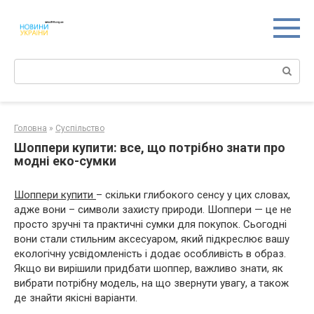
Перейти
к
контенту
Поиск:
Головна
»
Суспільство
Шоппери купити: все, що потрібно знати про
модні еко-сумки
Шоппери купити
– скільки глибокого сенсу у цих словах,
адже вони – символи захисту природи. Шоппери — це не
просто зручні та практичні сумки для покупок. Сьогодні
вони стали стильним аксесуаром, який підкреслює вашу
екологічну усвідомленість і додає особливість в образ.
Якщо ви вирішили придбати шоппер, важливо знати, як
вибрати потрібну модель, на що звернути увагу, а також
де знайти якісні варіанти.