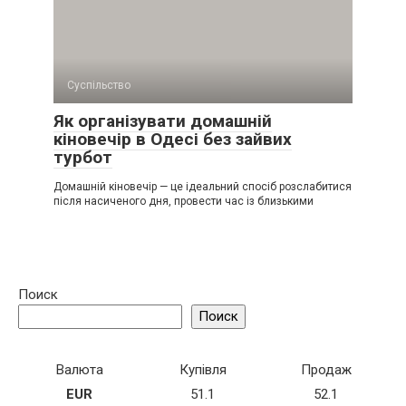
Суспільство
Як організувати домашній
кіновечір в Одесі без зайвих
турбот
Домашній кіновечір — це ідеальний спосіб розслабитися
після насиченого дня, провести час із близькими
Поиск
Поиск
Валюта
Купівля
Продаж
EUR
51.1
52.1