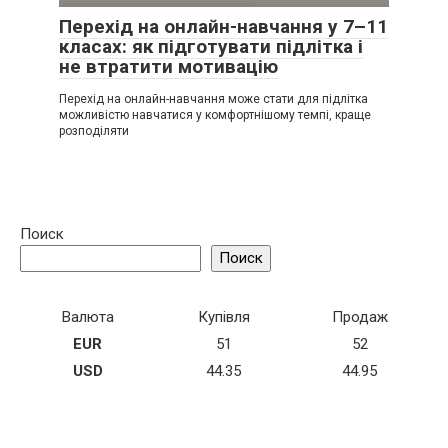
Перехід на онлайн-навчання у 7–11
класах: як підготувати підлітка і
не втратити мотивацію
Перехід на онлайн-навчання може стати для підлітка
можливістю навчатися у комфортнішому темпі, краще
розподіляти
Поиск
Поиск
Валюта
Купівля
Продаж
EUR
51
52
USD
44.35
44.95