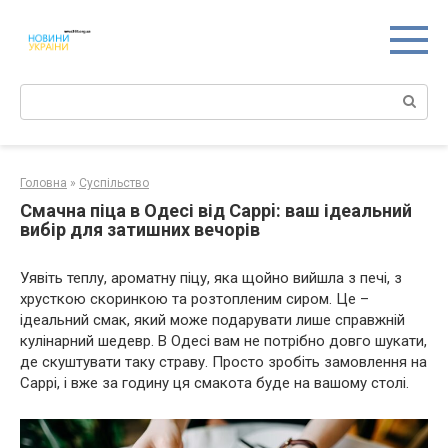
Перейти
к
контенту
Поиск:
Головна
»
Суспільство
Смачна піца в Одесі від Cappi: ваш ідеальний
вибір для затишних вечорів
Уявіть теплу, ароматну піцу, яка щойно вийшла з печі, з
хрусткою скоринкою та розтопленим сиром. Це –
ідеальний смак, який може подарувати лише справжній
кулінарний шедевр. В Одесі вам не потрібно довго шукати,
де скуштувати таку страву. Просто зробіть замовлення на
Cappi
, і вже за годину ця смакота буде на вашому столі.