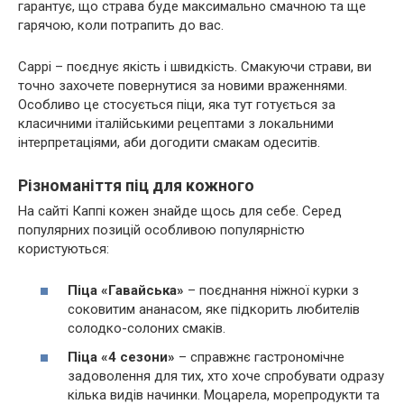
гарантує, що страва буде максимально смачною та ще
гарячою, коли потрапить до вас.
Cappi – поєднує якість і швидкість. Смакуючи страви, ви
точно захочете повернутися за новими враженнями.
Особливо це стосується піци, яка тут готується за
класичними італійськими рецептами з локальними
інтерпретаціями, аби догодити смакам одеситів.
Різноманіття піц для кожного
На сайті
Каппі
кожен знайде щось для себе. Серед
популярних позицій особливою популярністю
користуються:
Піца «Гавайська»
– поєднання ніжної курки з
соковитим ананасом, яке підкорить любителів
солодко-солоних смаків.
Піца «4 сезони»
– справжнє гастрономічне
задоволення для тих, хто хоче спробувати одразу
кілька видів начинки. Моцарела, морепродукти та