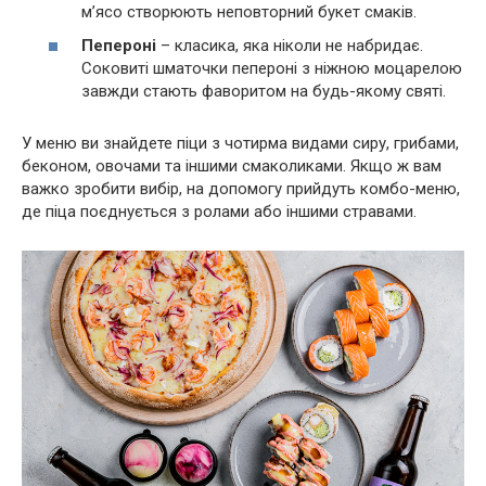
м’ясо створюють неповторний букет смаків.
Пепероні
– класика, яка ніколи не набридає.
Соковиті шматочки пепероні з ніжною моцарелою
завжди стають фаворитом на будь-якому святі.
У меню ви знайдете піци з чотирма видами сиру, грибами,
беконом, овочами та іншими смаколиками. Якщо ж вам
важко зробити вибір, на допомогу прийдуть комбо-меню,
де піца поєднується з ролами або іншими стравами.