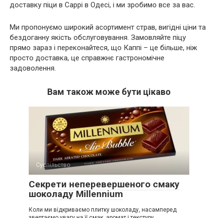
доставку піци в Cappi в Одесі, і ми зробимо все за вас.
Ми пропонуємо широкий асортимент страв, вигідні ціни та
бездоганну якість обслуговування. Замовляйте піцу
прямо зараз і переконайтеся, що Каппі – це більше, ніж
просто доставка, це справжнє гастрономічне
задоволення.
Вам також може бути цікаво
Суспільство
Секрети неперевершеного смаку
шоколаду Millennium
Коли ми відкриваємо плитку шоколаду, насамперед
звертаємо увагу на її смак, аромат і текстуру.