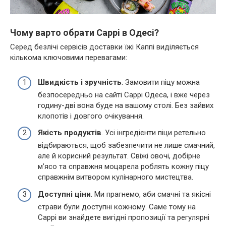
Чому варто обрати Cappi в Одесі?
Серед безлічі сервісів доставки їжі Каппі виділяється
кількома ключовими перевагами:
Швидкість і зручність
. Замовити піцу можна
безпосередньо на сайті Cappi Одеса, і вже через
годину-дві вона буде на вашому столі. Без зайвих
клопотів і довгого очікування.
Якість продуктів
. Усі інгредієнти піци ретельно
відбираються, щоб забезпечити не лише смачний,
але й корисний результат. Свіжі овочі, добірне
м’ясо та справжня моцарела роблять кожну піцу
справжнім витвором кулінарного мистецтва.
Доступні ціни
. Ми прагнемо, аби смачні та якісні
страви були доступні кожному. Саме тому на
Cappi ви знайдете вигідні пропозиції та регулярні