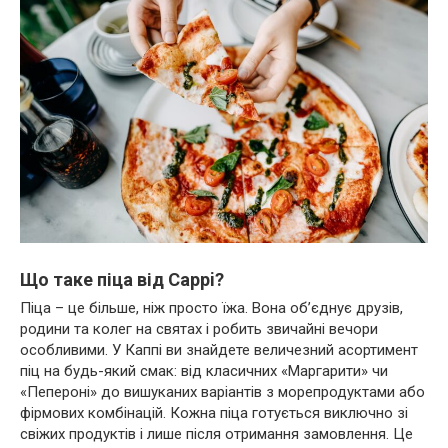
Що таке піца від Cappi?
Піца – це більше, ніж просто їжа. Вона об’єднує друзів,
родини та колег на святах і робить звичайні вечори
особливими. У Каппі ви знайдете величезний асортимент
піц на будь-який смак: від класичних «Маргарити» чи
«Пепероні» до вишуканих варіантів з морепродуктами або
фірмових комбінацій. Кожна піца готується виключно зі
свіжих продуктів і лише після отримання замовлення. Це