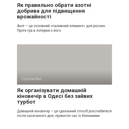
Як правильно обрати азотні
добрива для підвищення
врожайності
Азот — це основний «паливний елемент» для рослин.
Проте гра в лотерею з його
Суспільство
Як організувати домашній
кіновечір в Одесі без зайвих
турбот
Домашній кіновечір — це ідеальний спосіб розслабитися
після насиченого дня, провести час із близькими