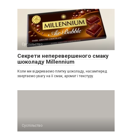
Суспільство
Секрети неперевершеного смаку
шоколаду Millennium
Коли ми відкриваємо плитку шоколаду, насамперед
звертаємо увагу на її смак, аромат і текстуру.
Суспільство