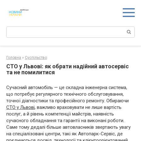
Перейти
к
контенту
Поиск:
Головна
»
Суспільство
СТО у Львові: як обрати надійний автосервіс
та не помилитися
Сучасний автомобіль — це складна інженерна система,
що потребує регулярного технічного обслуговування,
точної діагностики та професійного ремонту. Обираючи
СТО у Львові
, важливо враховувати не лише вартість
послуг, а й рівень компетенції майстрів, наявність
сучасного обладнання та гарантії на виконані роботи.
Саме тому дедалі більше автовласників звертають увагу
на спеціалізовані центри, такі як Автопарк-Сервіс, де
поєднуються досвід, технології та клієнтоорієнтований