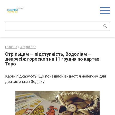
Перейти
к
контенту
Поиск:
Головна
»
Астрологія
Стрільцям — підступність, Водоліям —
депресія: гороскоп на 11 грудня по картах
Таро
Карти підказують, що понеділок видастся нелегким для
деяких знаків Зодіаку.