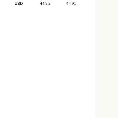
USD
44.35
44.95