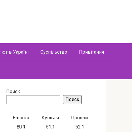
лют в Україні
Суспільство
Привітання
Поиск
Поиск
Валюта
Купівля
Продаж
EUR
51.1
52.1