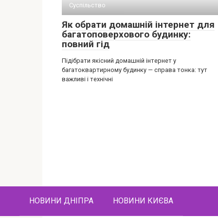
Суспільство
Як обрати домашній інтернет для
багатоповерхового будинку:
повний гід
Підібрати якісний домашній інтернет у
багатоквартирному будинку — справа тонка: тут
важливі і технічні
НОВИНИ ДНІПРА
НОВИНИ КИЄВА