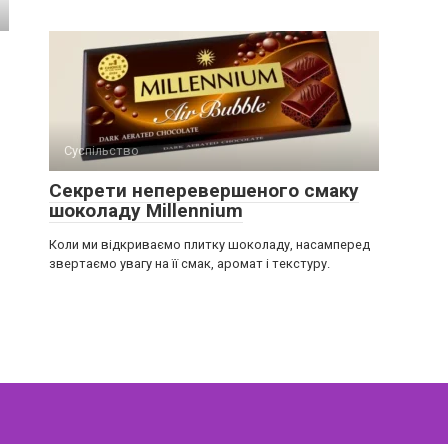
Суспільство
Секрети неперевершеного смаку
шоколаду Millennium
Коли ми відкриваємо плитку шоколаду, насамперед
звертаємо увагу на її смак, аромат і текстуру.