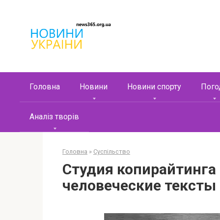
Перейти
к
контенту
Головна
Новини
Новини спорту
Пого
Аналіз творів
Головна
»
Суспільство
Студия копирайтинга
человеческие тексты