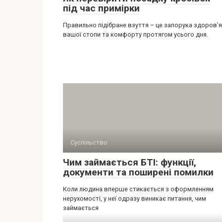
під час примірки
Правильно підібране взуття – це запорука здоров’я
вашої стопи та комфорту протягом усього дня.
Суспільство
Чим займається БТІ: функції,
документи та поширені помилки
Коли людина вперше стикається з оформленням
нерухомості, у неї одразу виникає питання, чим
займається