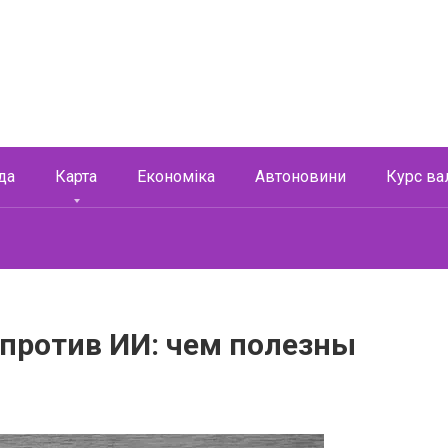
да
Карта
Економіка
Автоновини
Курс ва
 против ИИ: чем полезны