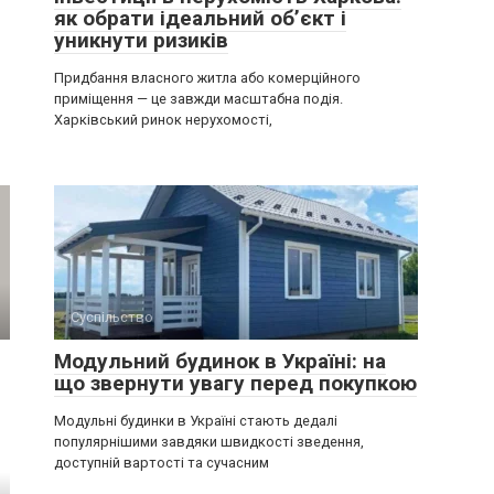
як обрати ідеальний об’єкт і
уникнути ризиків
Придбання власного житла або комерційного
приміщення — це завжди масштабна подія.
Харківський ринок нерухомості,
Суспільство
Модульний будинок в Україні: на
що звернути увагу перед покупкою
Модульні будинки в Україні стають дедалі
популярнішими завдяки швидкості зведення,
доступній вартості та сучасним