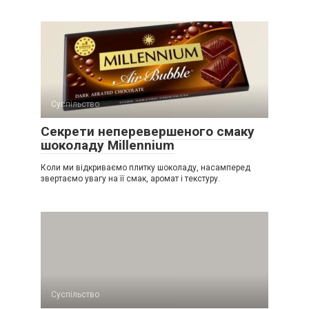
Суспільство
Секрети неперевершеного смаку
шоколаду Millennium
Коли ми відкриваємо плитку шоколаду, насамперед
звертаємо увагу на її смак, аромат і текстуру.
Суспільство