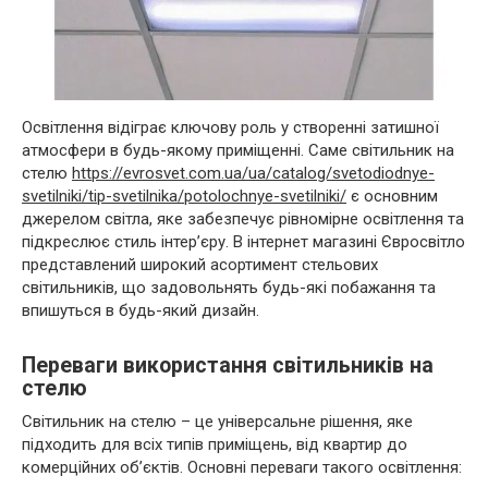
Освітлення відіграє ключову роль у створенні затишної
атмосфери в будь-якому приміщенні. Саме світильник на
стелю
https://evrosvet.com.ua/ua/catalog/svetodiodnye-
svetilniki/tip-svetilnika/potolochnye-svetilniki/
є основним
джерелом світла, яке забезпечує рівномірне освітлення та
підкреслює стиль інтер’єру. В інтернет магазині Євросвітло
представлений широкий асортимент стельових
світильників, що задовольнять будь-які побажання та
впишуться в будь-який дизайн.
Переваги використання світильників на
стелю
Світильник на стелю – це універсальне рішення, яке
підходить для всіх типів приміщень, від квартир до
комерційних об’єктів. Основні переваги такого освітлення: