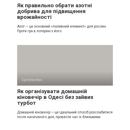
Як правильно обрати азотні
добрива для підвищення
врожайності
Азот — це основний «паливний елемент» для рослин.
Проте гра в лотерею з його
Суспільство
Як організувати домашній
кіновечір в Одесі без зайвих
турбот
Домашній кіновечір — це ідеальний спосіб розслабитися
після насиченого дня, провести час із близькими