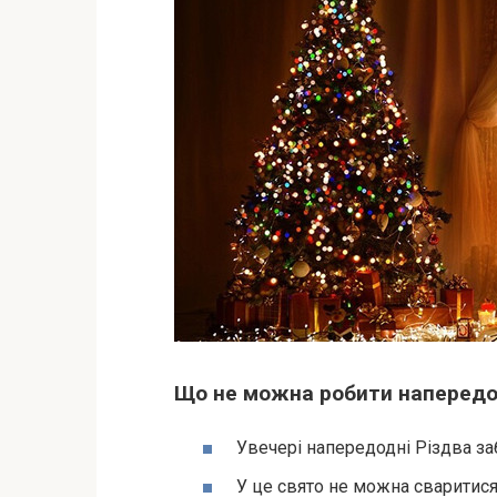
Що не можна робити напередо
Увечері напередодні Різдва з
У це свято не можна сваритися 