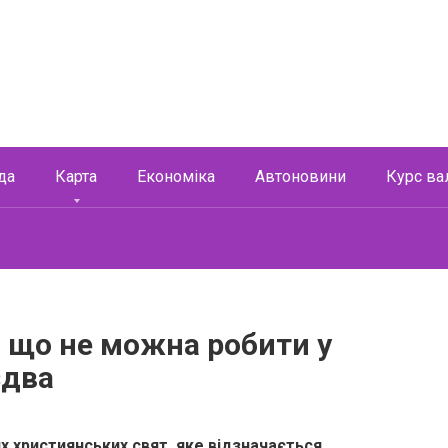
да
Карта
Економіка
Автоновини
Курс ва
— що не можна робити у
здва
х християнських свят, яке відзначається