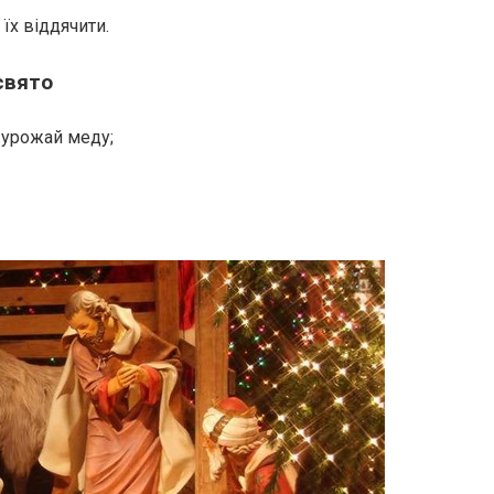
їх віддячити.
свято
 урожай меду;