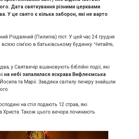
ого. Дата святкування різними церквами
. У це свято є кілька заборон, які не варто
й Різдвяний (Пилипів) піст. У цей час 24 грудня
 всією сім’єю в батьківському будинку. Читайте,
два, у Святвечір вшановують біблійні події, які
чі
на небі запалилася яскрава Вифлеємська
осипа та Марії. Завдяки світилу печеру знайшли
ого.
сподині на стіл подають 12 страв, які
са Христа. Також цього вечора починають