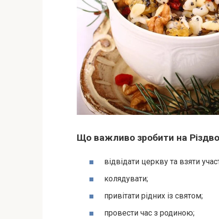
Що важливо зробити на Різдв
відвідати церкву та взяти участ
колядувати;
привітати рідних із святом;
провести час з родиною;