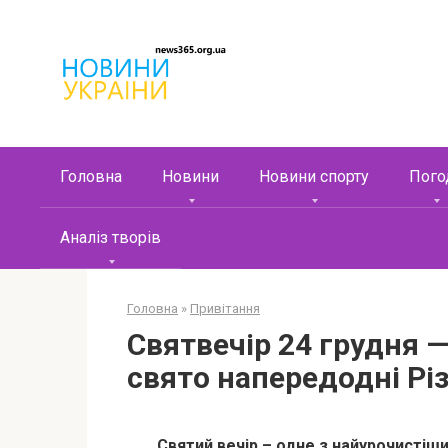
Перейти
к
контенту
Головна
Новини
Новини спорту
Пого
Аналіз творів
Головна
»
Привітання
Святвечір 24 грудня 
свято напередодні Рі
Святий вечір – одне з найурочистіши