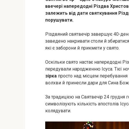
ввечері напередодні Різдва Христов
залежить від дати святкування Різдва
порушувати.
Різдвяний святвечір завершує 40-денни
заведено накривати столи й збиратися
які є заборони й прикмети у свято.
Оскільки свято настає напередодні Різ
передували народженню Ісуса. Тієї но
зірка
просто над місцем перебування Й
волхви й принесли дари для Сина Бож
За традицією на Святвечір 24 грудня го
символізують кількість апостолів Ісу
колядувати.