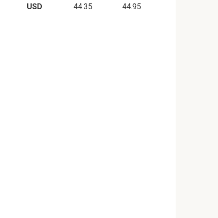
USD
44.35
44.95