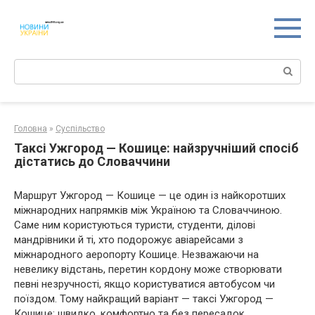
Перейти
к
контенту
Поиск:
Головна
»
Суспільство
Таксі Ужгород — Кошице: найзручніший спосіб
дістатись до Словаччини
Маршрут Ужгород — Кошице — це один із найкоротших
міжнародних напрямків між Україною та Словаччиною.
Саме ним користуються туристи, студенти, ділові
мандрівники й ті, хто подорожує авіарейсами з
міжнародного аеропорту Кошице. Незважаючи на
невелику відстань, перетин кордону може створювати
певні незручності, якщо користуватися автобусом чи
поїздом. Тому найкращий варіант — таксі Ужгород —
Кошице: швидко, комфортно та без пересадок.