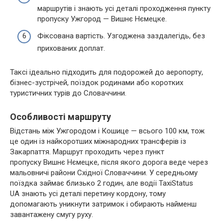
маршрутів і знають усі деталі проходження пункту
пропуску Ужгород — Вишнє Нємецке.
Фіксована вартість. Узгоджена заздалегідь, без
прихованих доплат.
Таксі ідеально підходить для подорожей до аеропорту,
бізнес-зустрічей, поїздок родинами або коротких
туристичних турів до Словаччини.
Особливості маршруту
Відстань між Ужгородом і Кошице — всього 100 км, тож
це один із найкоротших міжнародних трансферів із
Закарпаття. Маршрут проходить через пункт
пропуску Вишнє Нємецке, після якого дорога веде через
мальовничі райони Східної Словаччини. У середньому
поїздка займає близько 2 годин, але водії TaxiStatus
UA знають усі деталі перетину кордону, тому
допомагають уникнути затримок і обирають найменш
завантажену смугу руху.