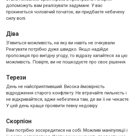
допоможуть вам реалізувати задумане. У вас
прокинеться чоловічий початок, ви придбаєте небачену
силу волі.
Діва
З’явиться можливість, на яку ви навіть не очікували.
Реагувати потрібно дуже швидко. Якщо надійде
пропозиція про вигідну угоду, то відразу хапайтеся за цю
можливість. Повірте, ви не пошкодуєте про своє рішення.
Терези
День не найсприятливіший. Висока ймовірність
відродження старого конфлікту. Не втрачайте пильність і
не відкривайтеся, адже небезпека там, де ви її не чекаєте.
У цей день краще проявити певну недовіру.
Скорпіон
Вам потрібно зосередитися на собі. Можливі маніпуляції і