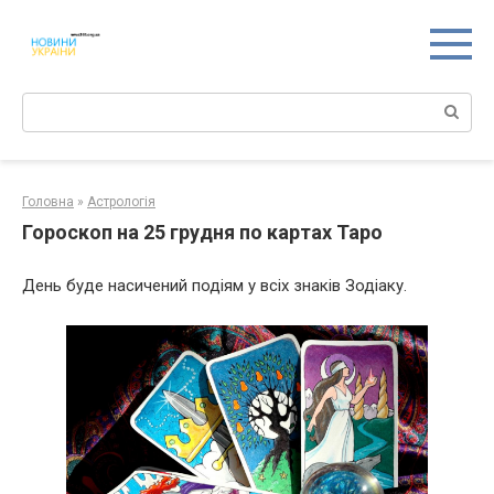
Перейти
к
контенту
Поиск:
Головна
»
Астрологія
Гороскоп на 25 грудня по картах Таро
День буде насичений подіям у всіх знаків Зодіаку.