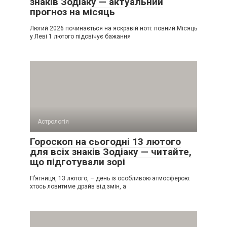
знаків Зодіаку — актуальний
прогноз на місяць
Лютий 2026 починається на яскравій ноті: повний Місяць
у Леві 1 лютого підсвічує бажання
Астрологія
Гороскоп на сьогодні 13 лютого
для всіх знаків Зодіаку — читайте,
що підготували зорі
П’ятниця, 13 лютого, – день із особливою атмосферою:
хтось ловитиме драйв від змін, а