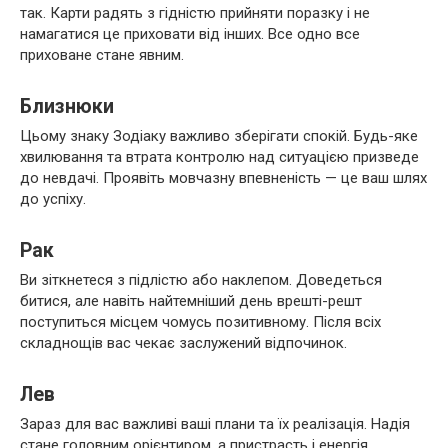
так. Карти радять з гідністю прийняти поразку і не
намагатися це приховати від інших. Все одно все
приховане стане явним.
Близнюки
Цьому знаку Зодіаку важливо зберігати спокій. Будь-яке
хвилювання та втрата контролю над ситуацією призведе
до невдачі. Проявіть мовчазну впевненість — це ваш шлях
до успіху.
Рак
Ви зіткнетеся з підлістю або наклепом. Доведеться
битися, але навіть найтемніший день врешті-решт
поступиться місцем чомусь позитивному. Після всіх
складнощів вас чекає заслужений відпочинок.
Лев
Зараз для вас важливі ваші плани та їх реалізація. Надія
стане головним орієнтиром, а пристрасть і енергія