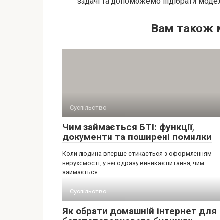
задачі та допоможемо підібрати модел
Вам також 
Суспільство
Чим займається БТІ: функції,
документи та поширені помилки
Коли людина вперше стикається з оформленням
нерухомості, у неї одразу виникає питання, чим
займається
Суспільство
Як обрати домашній інтернет для