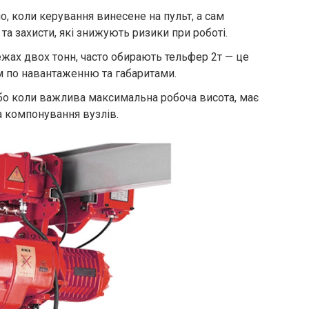
о, коли керування винесене на пульт, а сам
та захисти, які знижують ризики при роботі.
ежах двох тонн, часто обирають тельфер 2т — це
м по навантаженню та габаритами.
або коли важлива максимальна робоча висота, має
а компонування вузлів.