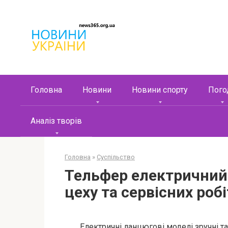
Перейти
к
контенту
Головна
Новини
Новини спорту
Пого
Аналіз творів
Головна
»
Суспільство
Тельфер електричний
цеху та сервісних робі
Електричні ланцюгові моделі зручні 