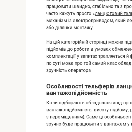
працювати швидко, стабільно та з про
часто кажуть просто «
ланцюговий тел
механізм із електроприводом, який лег
або ділянки монтажу.
На цій категорійній сторінці можна під
підйомів до роботи в умовах обмежено
комплектації у запитах трапляється 
по суті мова про той самий клас облад
зручність оператора.
Особливості тельферів ланцю
вантажопідйомність
Коли підбирають обладнання «під проц
вантажопідйомність, висоту підйому, 
з переміщенням). Саме ці особливост
зручно буде працювати з вантажем у в