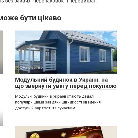
ь без зайвих “перепаковок” і перевитрат.
може бути цікаво
Суспільство
Модульний будинок в Україні: на
що звернути увагу перед покупкою
Модульні будинки в Україні стають дедалі
популярнішими завдяки швидкості зведення,
доступній вартості та сучасним