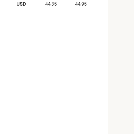
USD
44.35
44.95