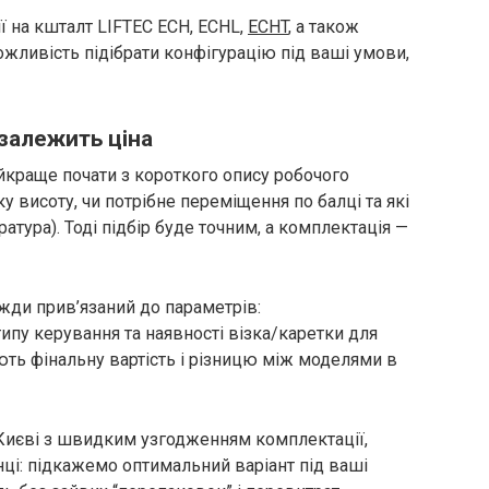
ії на кшталт LIFTEC ECH, ECHL,
ECHT
, а також
жливість підібрати конфігурацію під ваші умови,
 залежить ціна
айкраще почати з короткого опису робочого
яку висоту, чи потрібне переміщення по балці та які
ература). Тоді підбір буде точним, а комплектація —
жди прив’язаний до параметрів:
ипу керування та наявності візка/каретки для
ть фінальну вартість і різницю між моделями в
Києві з швидким узгодженням комплектації,
нці: підкажемо оптимальний варіант під ваші