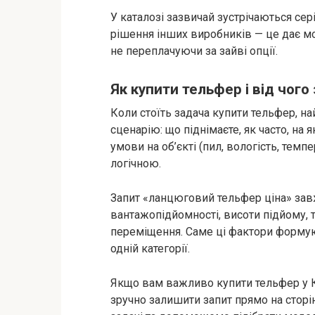
У каталозі зазвичай зустрічаються сер
рішення інших виробників — це дає мо
не переплачуючи за зайві опції.
Як купити тельфер і від чого
Коли стоїть задача купити тельфер, н
сценарію: що піднімаєте, як часто, на 
умови на об’єкті (пил, вологість, темп
логічною.
Запит «ланцюговий тельфер ціна» зав
вантажопідйомності, висоти підйому, т
переміщення. Саме ці фактори формую
одній категорії.
Якщо вам важливо купити тельфер у 
зручно залишити запит прямо на сторі