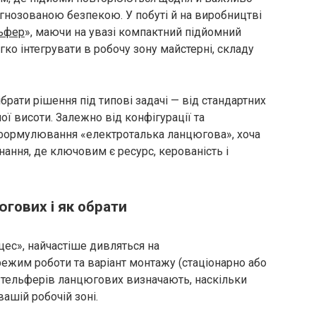
гнозованою безпекою. У побуті й на виробництві
ьфер
», маючи на увазі компактний підйомний
ко інтегрувати в робочу зону майстерні, складу
ібрати рішення під типові задачі — від стандартних
ї висоти. Залежно від конфігурації та
й формулювання «електроталька ланцюгова», хоча
нання, де ключовим є ресурс, керованість і
гових і як обрати
ес», найчастіше дивляться на
режим роботи та варіант монтажу (стаціонарно або
і тельферів ланцюгових визначають, наскільки
ашій робочій зоні.