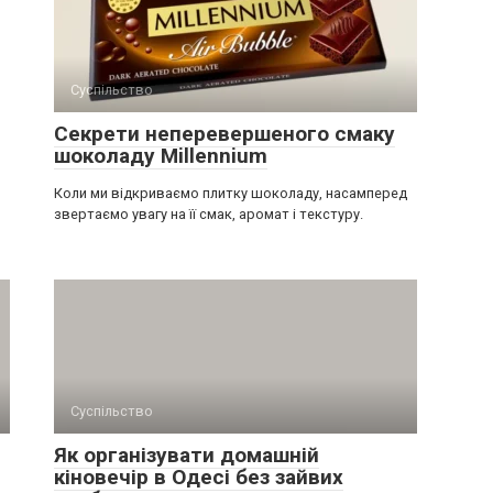
Суспільство
Секрети неперевершеного смаку
шоколаду Millennium
Коли ми відкриваємо плитку шоколаду, насамперед
звертаємо увагу на її смак, аромат і текстуру.
Суспільство
Як організувати домашній
кіновечір в Одесі без зайвих