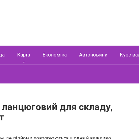
да
Карта
Економіка
Автоновини
Курс ва
 ланцюговий для складу,
т
там, де підйоми повторюються щодня й важливо