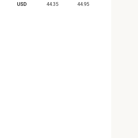
USD
44.35
44.95