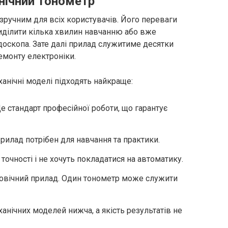
нічний тонометр
зручним для всіх користувачів. Його переваги
риділити кілька хвилин навчанню або вже
оскопа. Зате далі прилад служитиме десятки
емонту електроніки.
ханічні моделі підходять найкраще:
е стандарт професійної роботи, що гарантує
рилад потрібен для навчання та практики.
точності і не хочуть покладатися на автоматику.
овічний прилад. Один тонометр може служити
еханічних моделей нижча, а якість результатів не