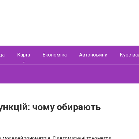
да
Карта
Економіка
Автоновини
Курс ва
функцій: чому обирають
ч моделей тонометрів. Є автоматичні тонометри,