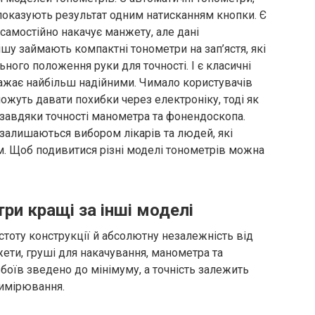
і показують результат одним натисканням кнопки. Є
самостійно накачує манжету, але дані
шу займають компактні тонометри на зап’ястя, які
ьного положення руки для точності. І є класичні
вважає найбільш надійними. Чимало користувачів
жуть давати похибки через електроніку, тоді як
авдяки точності манометра та фонендоскопа.
 залишаються вибором лікарів та людей, які
. Щоб подивитися різні моделі тонометрів можна
ри кращі за інші моделі
стоту конструкції й абсолютну незалежність від
ети, груші для накачування, манометра та
оїв зведено до мінімуму, а точність залежить
вимірювання.