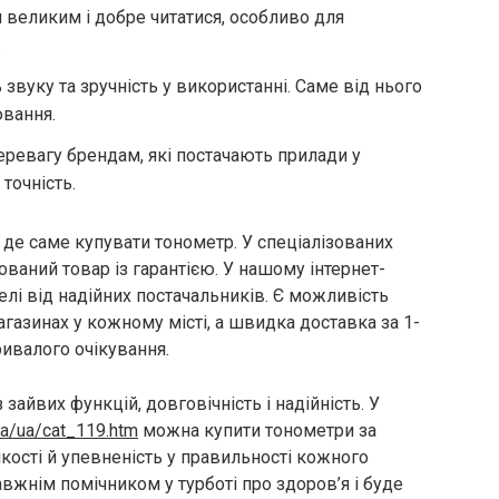
 великим і добре читатися, особливо для
.
звуку та зручність у використанні. Саме від нього
вання.
перевагу брендам, які постачають прилади у
точність.
де саме купувати тонометр. У спеціалізованих
ваний товар із гарантією. У нашому інтернет-
елі від надійних постачальників. Є можливість
газинах у кожному місті, а швидка доставка за 1-
ривалого очікування.
зайвих функцій, довговічність і надійність. У
ua/ua/cat_119.htm
можна купити тонометри за
кості й упевненість у правильності кожного
вжнім помічником у турботі про здоров’я і буде