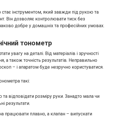
 стає інструментом, який завжди під рукою та
нт. Він дозволяє контролювати тиск без
наково добре у домашніх та професійних умовах.
нічний тонометр
ати увагу на деталі. Від матеріалів і зручності
я, а також точність результатів. Неправильно
скоп – і апаратом буде незручно користуватися.
онометра такі:
 та відповідати розміру руки. Занадто мала чи
ні результати.
на працювати плавно, а клапан – випускати