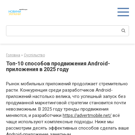
Перейти
к
контенту
Поиск:
Головна
»
Суспільство
Топ-10 способов продвижения Android-
приложения в 2025 году
Рынок мобильных приложений продолжает стремительно
расти. Конкуренция среди разработчиков Android-
приложений настолько велика, что успешный запуск без
продуманной маркетинговой стратегии становится почти
невозможным. В 2025 году тренды продвижения
меняются, и разработчики
https://advertmobile.net/
всё
чаще используют комплексные подходы. Ниже мы
рассмотрим десять эффективных способов сделать ваше
Android-приложение заметным.