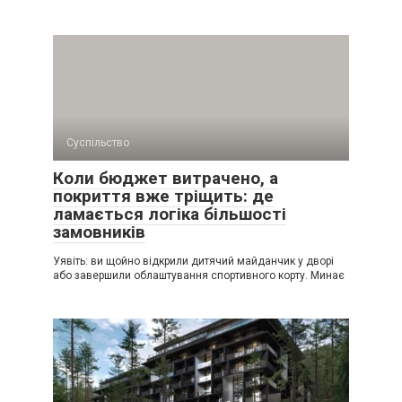
Суспільство
Коли бюджет витрачено, а
покриття вже тріщить: де
ламається логіка більшості
замовників
Уявіть: ви щойно відкрили дитячий майданчик у дворі
або завершили облаштування спортивного корту. Минає