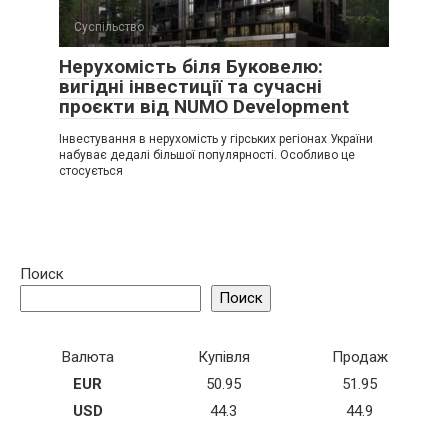
Суспільство
Нерухомість біля Буковелю:
вигідні інвестиції та сучасні
проєкти від NUMO Development
Інвестування в нерухомість у гірських регіонах України
набуває дедалі більшої популярності. Особливо це
стосується
Поиск
Поиск
Валюта
Купівля
Продаж
EUR
50.95
51.95
USD
44.3
44.9