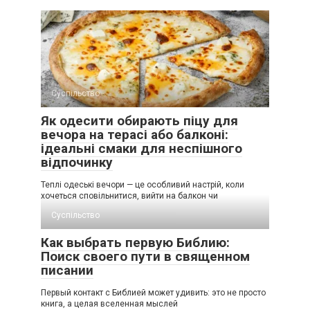
Суспільство
Як одесити обирають піцу для
вечора на терасі або балконі:
ідеальні смаки для неспішного
відпочинку
Теплі одеські вечори — це особливий настрій, коли
хочеться сповільнитися, вийти на балкон чи
Суспільство
Как выбрать первую Библию:
Поиск своего пути в священном
писании
Первый контакт с Библией может удивить: это не просто
книга, а целая вселенная мыслей